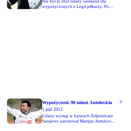
Nie był to zbyt udany weekend dla
Antolović i jego zespół, dzięki
wypożyczonych z Legii piłkarzy. Po
wygranej, zostali mistrzem rundy
sześciu zwycięstwach z rzędu porażki
jesiennej w Bośni i Hercegowinie.
doznał Żeljeznicar z Marijanem
Antoloviciem w składzie. Z wygranej
cieszyli się tylko Konrad Romachów i
Jakub Waszkiewicz. Dodatkowe
powody do radości miał ostatni z nich,
który spędził na murawie pełne 90
minut.
Wypożyczeni: 90 minut Antolovicia
1 paź 2012
Udany występ w barwach Żeljeznicara
Sarajewo zanotował Marijan Antolović.
Co prawda bramkarz wypożyczony z