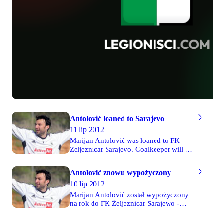
Antolović loaned to Sarajevo
11 lip 2012
Marijan Antolović was loaned to FK
Zeljeznicar Sarajevo. Goalkeeper will be
played at the club from Bosnia by next
year. FK Zeljeznicar is a champion of
Antolović znowu wypożyczony
Bosnia, so Antolović will have the
10 lip 2012
opportunity to play in qualification to
Champions League.
Marijan Antolović został wypożyczony
na rok do FK Żeljeznicar Sarajewo -
poinformowała oficjalna strona klubu.