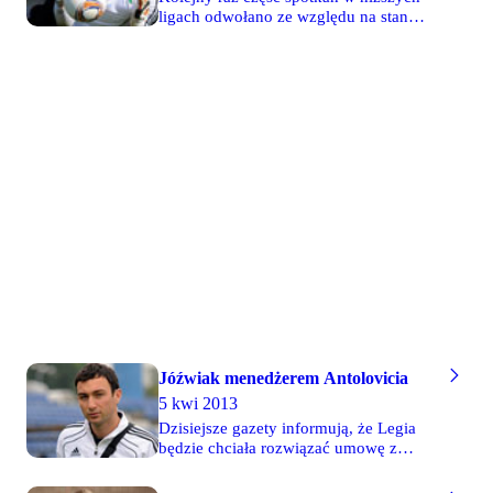
ligach odwołano ze względu na stan
murawy. Tego typu problemów nie było
w ekstraklasie i dziś mogliśmy cieszyć
się z występów Jakuba Szumskiego oraz
Damiana Zboźnia. Pierwszy z nich
zadebiutował między słupkami w
zespole Piasta, a tym samym w
ekstraklasie. "Zboziu" natomiast strzelił
bramkę na 1-1 w ostatecznie wygranym
spotkaniu z Wisłą w Krakowie.
Jóźwiak menedżerem Antolovicia
5 kwi 2013
Dzisiejsze gazety informują, że Legia
będzie chciała rozwiązać umowę z
Marijanem Antoloviciem, ale nie będzie
to takie proste. Chorwat przebywa na