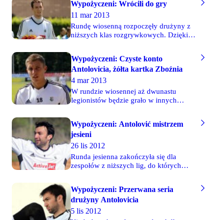
Wypożyczeni: Wrócili do gry
wypożyczeniu FK Żeljeznicar i zbiera
11 mar 2013
tam dobre oceny, ale to Legia płaci jego
kontrakt. Okazuje się, że kilka tygodni
Rundę wiosenną rozpoczęły drużyny z
temu jego menedżerem został Marek
niższych klas rozgrywkowych. Dzięki
Jóźwiak.
temu szansę na występy otrzymali
wypożyczeni z Legii piłkarze.
Wypożyczeni: Czyste konto
Szczególne powody do zadowolenia
Antolovicia, żółta kartka Zboźnia
może mieć Konrad Jałocha, który
zachował czyste konto w wygranym
4 mar 2013
meczu z Zagłębiem Sosnowiec. Pełne
W rundzie wiosennej aż dwunastu
zawody rozegrali także Damian Zbozień
legionistów będzie grało w innych
oraz Marijan Antolović.
klubach na zasadzie wypożyczenia.
Jednak w miniony weekend tylko
Wypożyczeni: Antolović mistrzem
dwóch z nich pojawiło się na murawie.
jesieni
Marijan Antolović zachował czyste
konto w bośniackiej lidze. Damian
26 lis 2012
Zbozień rozegrał natomiast cały mecz
Runda jesienna zakończyła się dla
przeciwko Zagłębiu Lubin.
zespołów z niższych lig, do których
zostali wypożyczeni legioniści. Tym
samym pozostaje śledzenie poczynań
Wypożyczeni: Przerwana seria
Piasta Gliwice oraz Żeljeznicara
drużyny Antolovicia
Sarajewo. Zespół ze Śląska z Damianem
Zboźniem w składzie doznał bolesnej
5 lis 2012
porażki w Kielcach. Z kolei Marijan