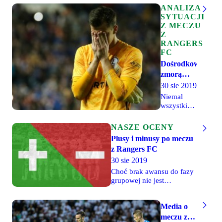
ANALIZA
SYTUACJI
Z MECZU
Z
RANGERS
FC
Dośrodkowania
zmorą
legionistów
30 sie 2019
w Glasgow
Niemal
wszystkie
najgroźniejsze
akcje w
NASZE OCENY
czwartkowym
Plusy i minusy po meczu
spotkaniu
z Rangers FC
zespół
Rangers FC
30 sie 2019
stworzył po
Choć brak awansu do fazy
dośrodkowaniach
grupowej nie jest
z bocznych
ogromnym zaskoczeniem,
stref
to przebieg dwumeczu z
boiskach.
Media o
Rangers FC dawał nadzieję
Po
na to, że ta misja może się
meczu z
wrzutkach