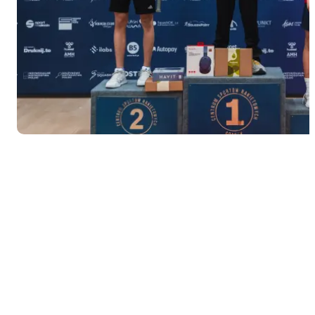
Amsterdamie.
Powołania
otrzymali:
Sofija
Zrażewska,
Jakub
Pytlowany
oraz Jan
Samborski.