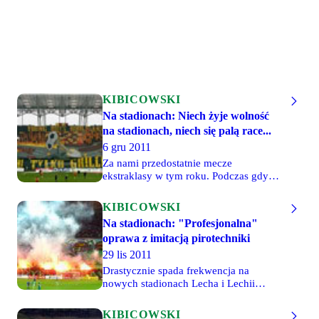
KIBICOWSKI
Na stadionach: Niech żyje wolność
na stadionach, niech się palą race...
6 gru 2011
Za nami przedostatnie mecze
ekstraklasy w tym roku. Podczas gdy
jedne ekipy zakończyły protesty
(Górnik, Lech), inne dopiero je
KIBICOWSKI
zaostrzają (Zagłębie). W Lubinie fani z
Na stadionach: "Profesjonalna"
młyna nie pojawili się na stadionie.
oprawa z imitacją pirotechniki
Kibice Korony Kielce przygotowali
dobrą oprawę, za którą niestety mogą
29 lis 2011
mieć problemy ze strony klubowych
Drastycznie spada frekwencja na
działaczy i policji.
nowych stadionach Lecha i Lechii
(odpowiednio 11,2 i 12,3 tys. osób). Na
razie drugi komplet zanotował Śląsk, ale
KIBICOWSKI