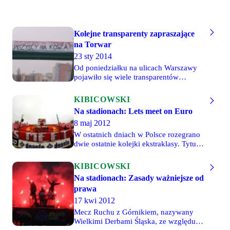
Kolejne transparenty zapraszające
na Torwar
23 sty 2014
Od poniedziałku na ulicach Warszawy
pojawiło się wiele transparentów
zapraszających na sobotnie spotkanie na
Torwarze. Transparenty, które zawisły w
KIBICOWSKI
ruchliwych miejscach stolicy zostały
Na stadionach: Lets meet on Euro
wykonane przez grupę Warszawscy
8 maj 2012
Fanatycy, a także przedstawicieli
warszawskich Dzielnic.
W ostatnich dniach w Polsce rozegrano
dwie ostatnie kolejki ekstraklasy. Tytuł
mistrza Polski w Krakowie świętowali
fani Śląska Wrocław, którzy zaliczyli
KIBICOWSKI
rekordowy wyjazd na zaprzyjaźnioną
Na stadionach: Zasady ważniejsze od
Wisłę. Chociaż do Euro pozostał już
prawa
tylko miesiąc, na polskich stadionach
dawno nie odpalano tyle pirotechniki.
17 kwi 2012
Mecz Ruchu z Górnikiem, nazywany
Wielkimi Derbami Śląska, ze względu