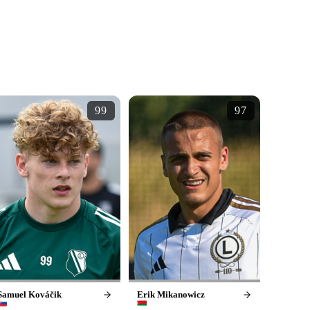
99
97
Samuel Kováčik
Erik Mikanowicz