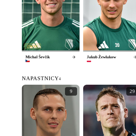
WYP.
Michal Ševčík
Jakub Żewłakow
NAPASTNICY
4
9
29