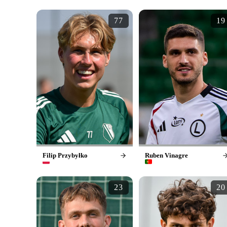
77
19
Filip Przybyłko
Ruben Vinagre
23
20