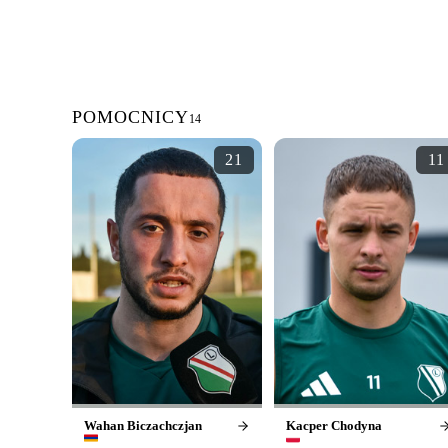
POMOCNICY
14
21
11
Wahan Biczachczjan
Kacper Chodyna