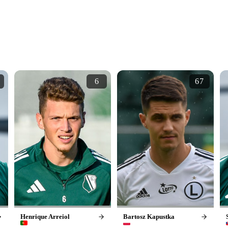
6
67
Henrique Arreiol
Bartosz Kapustka