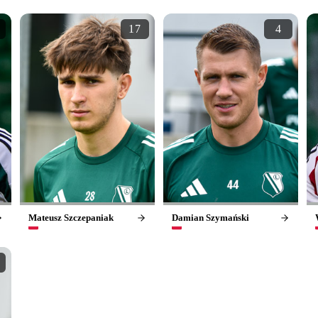
17
4
Mateusz Szczepaniak
Damian Szymański