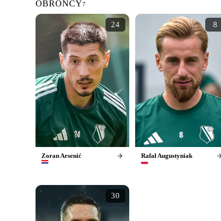
OBROŃCY
7
24
8
Zoran Arsenić
Rafał Augustyniak
30