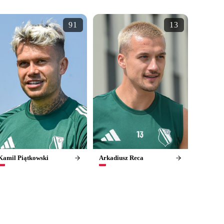
91
13
Kamil Piątkowski
Arkadiusz Reca