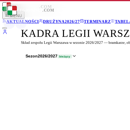
LEGIONISCI
.COM
LEGIONISCI
.COM
MENU
AKTUALNOŚCI
DRUŻYNA
2026/27
TERMINARZ
TABEL
KADRA LEGII WARS
Skład zespołu Legii Warszawa w sezonie
2026/2027
— bramkarze, ob
Sezon
2026/2027
bieżący