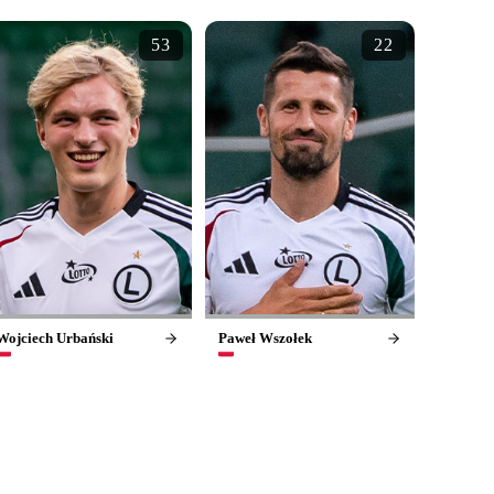
53
22
Wojciech Urbański
Paweł Wszołek