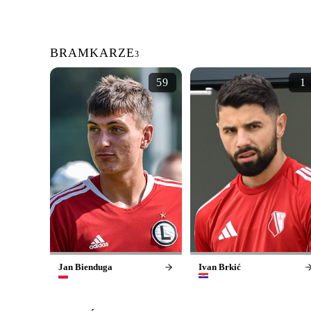
BRAMKARZE
3
59
1
Jan Bienduga
Ivan Brkić