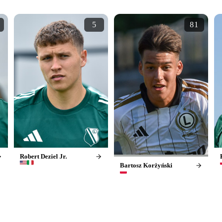
5
81
Robert Deziel Jr.
Bartosz Korżyński