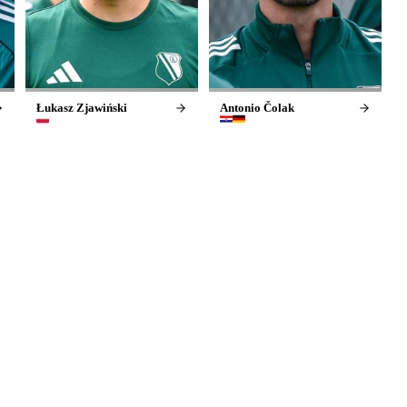
Łukasz Zjawiński
Antonio Čolak