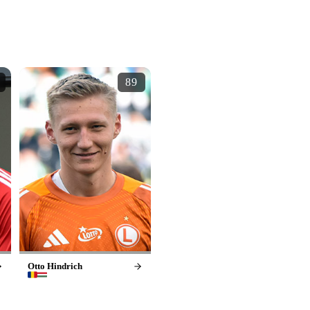
89
Otto Hindrich