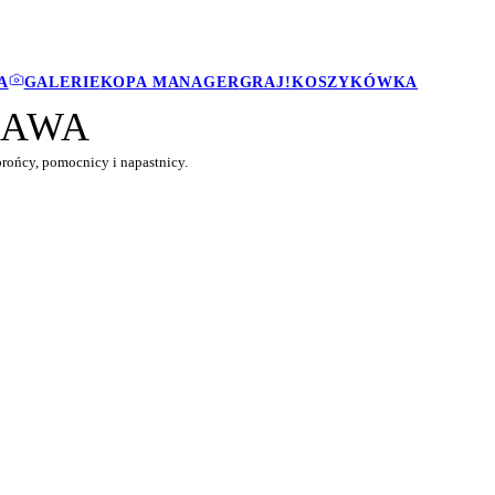
A
GALERIE
KOPA MANAGER
GRAJ!
KOSZYKÓWKA
ZAWA
rońcy, pomocnicy i napastnicy.