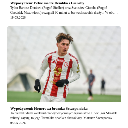
Wypożyczeni: Pełne mecze Dembka i Gieroby
Tylko Bartosz Dembek (Pogoń Siedlce) oraz Stanisław Gieroba (Pogoń
Grodzisk Mazowiecki) rozegrali 90 minut w barwach swoich drużyn. W obu
przypadkach nie było mowy o radości z w…
19.05.2026
Wypożyczeni: Honorowa bramka Szczepaniaka
To nie był udany weekend dla wypożyczonych legionistów. Choć Igor Strzałek
zaliczył asystę, to jego Termalika spadła z ekstraklasy. Mateusz Szczepaniak
wyprowadził Pogoń Grodzis…
05.05.2026