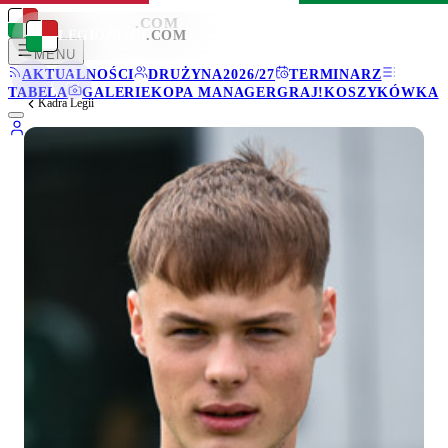
LEGIONISCI
.COM
LEGIONISCI
.COM
MENU
AKTUALNOŚCI
DRUŻYNA
2026/27
TERMINARZ
TABELA
GALERIE
KOPA MANAGER
GRAJ!
KOSZYKÓWKA
Kadra Legii