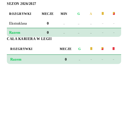
SEZON 2026/2027
ROZGRYWKI
MECZE
MIN
G
A
Ekstraklasa
0
–
–
–
–
–
–
Razem
0
–
–
–
–
–
–
CAŁA KARIERA W LEGII
ROZGRYWKI
MECZE
G
W
Razem
0
–
–
–
–
–