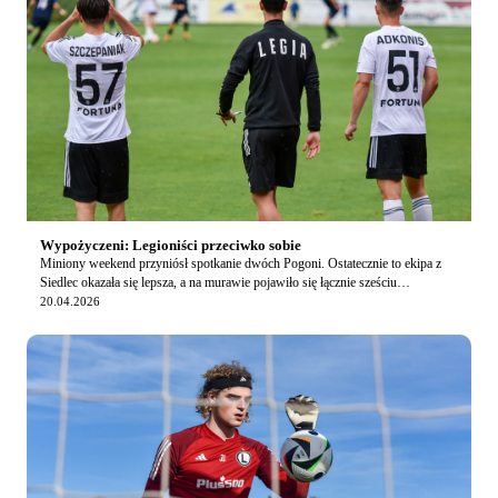
Wypożyczeni: Legioniści przeciwko sobie
Miniony weekend przyniósł spotkanie dwóch Pogoni. Ostatecznie to ekipa z
Siedlec okazała się lepsza, a na murawie pojawiło się łącznie sześciu
wypożyczonych legionistów. Igor St…
20.04.2026