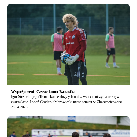
Wypożyczeni: Czyste konto Banasika
Igor Strzałek i jego Termalika nie złożyły broni w walce o utrzymanie się w
ekstraklasie. Pogoń Grodzisk Mazowiecki mimo remisu w Chorzowie wciąż
może myśleć o barażach w walce …
28.04.2026