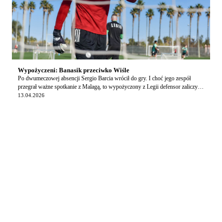
Wypożyczeni: Banasik przeciwko Wiśle
Po dwumeczowej absencji Sergio Barcia wrócił do gry. I choć jego zespół
przegrał ważne spotkanie z Malagą, to wypożyczony z Legii defensor zaliczył
udany występ. Wojciech Banasi…
13.04.2026