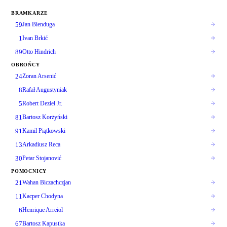
BRAMKARZE
59
Jan Bienduga
1
Ivan Brkić
89
Otto Hindrich
OBROŃCY
24
Zoran Arsenić
8
Rafał Augustyniak
5
Robert Deziel Jr.
81
Bartosz Korżyński
91
Kamil Piątkowski
13
Arkadiusz Reca
30
Petar Stojanović
POMOCNICY
21
Wahan Biczachczjan
11
Kacper Chodyna
6
Henrique Arreiol
67
Bartosz Kapustka