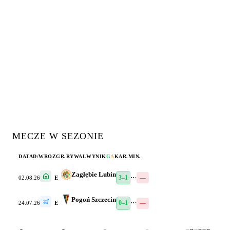
MECZE W SEZONIE
DATA
D/W
ROZGR.
RYWAL
WYNIK
G
A
KAR.
MIN.
Zagłębie Lubin
3–1
·
·
·
—
02.08.26
E
Pogoń Szczecin
0–1
·
·
·
—
24.07.26
E