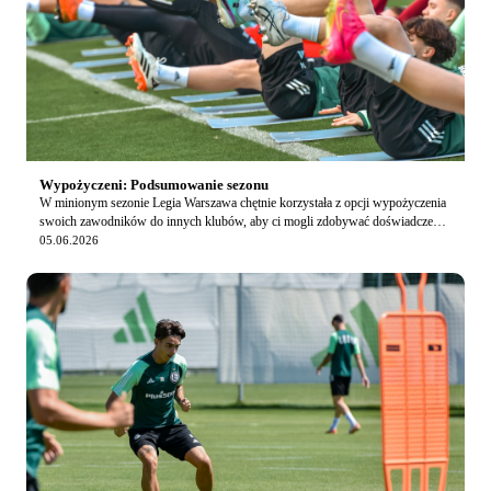
Wypożyczeni: Podsumowanie sezonu
W minionym sezonie Legia Warszawa chętnie korzystała z opcji wypożyczenia
swoich zawodników do innych klubów, aby ci mogli zdobywać doświadczenie,
ogrywać się i być w rytmie mec…
05.06.2026