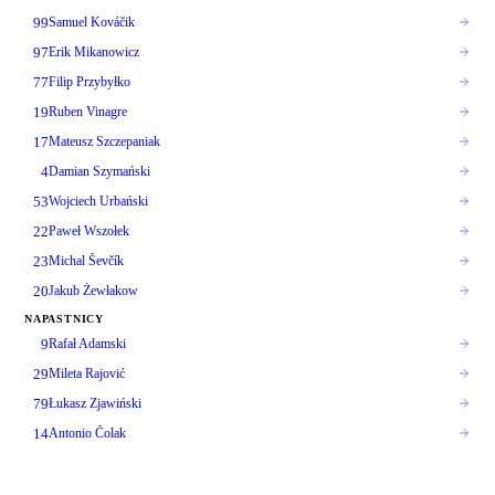
99
Samuel Kováčik
97
Erik Mikanowicz
77
Filip Przybyłko
19
Ruben Vinagre
17
Mateusz Szczepaniak
4
Damian Szymański
53
Wojciech Urbański
22
Paweł Wszołek
23
Michal Ševčík
20
Jakub Żewłakow
NAPASTNICY
9
Rafał Adamski
29
Mileta Rajović
79
Łukasz Zjawiński
14
Antonio Čolak