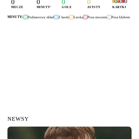
0
0
0
0
0
0
0
MECZE
MINUTY
′
GOLE
ASYSTY
KARTKI
MINUTY:
Podstawowy skład
Z ławki
Ławka
Poza meczem
Poza klubem
NEWSY