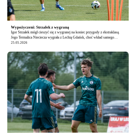
Wypożyczeni: Strzałek z wygraną
Igor Strzałek mógł cieszyć się z wygranej na koniec przygody z ekstraklasą.
Jego Termalica Nieciecza wygrała z Lechią Gdańsk, choć wkład samego
zainteresowanego był relatywnie n…
25.05.2026