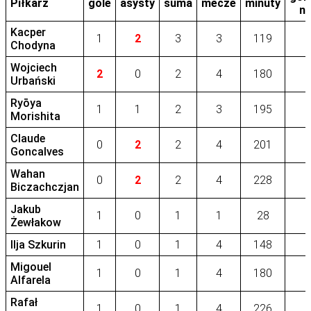
Piłkarz
gole
asysty
suma
mecze
minuty
na
Kacper
1
2
3
3
119
Chodyna
Wojciech
2
0
2
4
180
Urbański
Ryōya
1
1
2
3
195
Morishita
Claude
0
2
2
4
201
Goncalves
Wahan
0
2
2
4
228
Biczachczjan
Jakub
1
0
1
1
28
Żewłakow
Ilja Szkurin
1
0
1
4
148
Migouel
1
0
1
4
180
Alfarela
Rafał
1
0
1
4
226