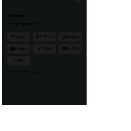
Redakcja
Polityka prywatności
Facebook
X / Twitter
Instagram
Telegram
TikTok
YouTube
RSS
Projekt i wykonanie:
24style.pl