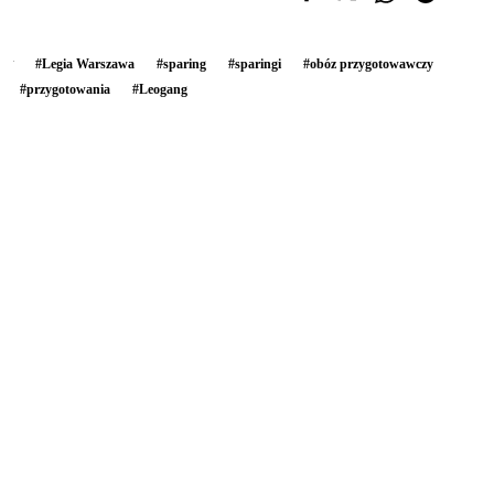
#
Legia Warszawa
#
sparing
#
sparingi
#
obóz przygotowawczy
#
przygotowania
#
Leogang