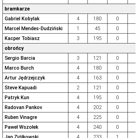
bramkarze
Gabriel Kobylak
4
180
0
Marcel Mendes-Dudziński
1
45
0
Kacper Tobiasz
3
195
0
obrońcy
Sergio Barcia
3
121
0
Marco Burch
4
180
0
Artur Jędrzejczyk
4
163
0
Steve Kapuadi
2
121
0
Patryk Kun
4
195
0
Radovan Pankov
4
202
0
Ruben Vinagre
4
225
0
Paweł Wszołek
4
240
0
Jan Ziółkowski
4
233
1