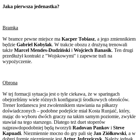
Jaka pierwsza jedenastka?
Bramka
W bramce pewne miejsce ma
Kacper Tobiasz
, a jego zmiennikiem
będzie
Gabriel Kobylak
. W trakcie obozu z drużyną trenowali
także
Marcel Mendes-Dudziński
i
Wojciech Banasik
. Ten drugi
przedłużył kontrakt z "Wojskowymi" i zapewne trafi na
wypożyczenie.
Obrona
W tej formacji sytuacja jest o tyle ciekawa, że w sparingach
obejrzeliśmy wiele różnych konfiguracji środkowych obrońców.
Trener Iordanescu jest zwolennikiem stawiania na piłkarzy
doświadczonych – podobne podejście miał Kosta Runjaić, który,
mając do wyboru dwóch graczy na takim samym poziomie, zwykle
stawiał na tego starszego. Dlatego też duet stoperów
najprawdopodobniej będą tworzyli
Radovan Pankov
i
Steve
Kapuadi
. Niezmiennie mocno do gry pali się
Jan Ziółkowski
, a w
dobrej formie niezmiennie jest
Artur Jędrzejczyk
. Należy jednak