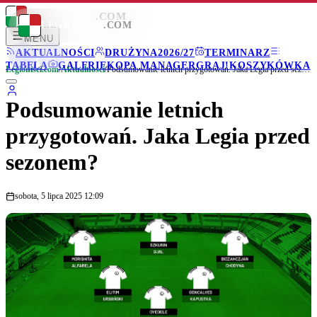
LEGIONISCI
.COM
LEGIONISCI
.COM
MENU
AKTUALNOŚCI
DRUŻYNA
2026/27
TERMINARZ
TABELA
GALERIE
KOPA MANAGER
GRAJ!
KOSZYKÓWKA
Legionisci.com
/
Aktualności
/
Podsumowanie letnich przygotowań. Jaka Legia przed sezonem?
Podsumowanie letnich
przygotowań. Jaka Legia przed
sezonem?
sobota, 5 lipca 2025 12:09