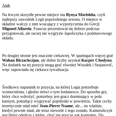
Atak
Na lewym skrzydle pewne miejsce ma
Ryoya Morishita
, czyli
najlepszy zawodnik Legii poprzedniego sezonu. O miejsce w
składzie walczy z nim wracający z wypożyczenia do Grecji
Migouel Alfarela
. Francuz prezentował się dobrze podczas
przygotowań, ale raczej nie wygryzie Japończyka z podstawowego
składu.
Po drugiej stronie jest znacznie ciekawiej. W sparingach więcej grał
Wahan Biczachczjan
, ale dobre liczby uzyskał
Kacper Chodyna
.
Na dodatek na tej pozycji mogą grać również Wszołek i Stojanović,
więc zapowiada się ciekawa rywalizacja.
Środkowy napastnik to pozycja, na której Legia potrzebuje
wzmocnienia, i głośno mówi o tym Iordanescu. Do sposobu gry,
który chce wdrożyć, potrzebny jest gracz dominujący w polu
karnym, potrafiący wygrywać pojedynki w powietrzu. Takie cechy
teoretycznie miał mieć
Jean-Pierre Nsame
, ale... no właśnie,
kiedyś pewnie miał, ale teraz niewiele z tego zostało. Kameruńczyk
jest bliżej odejścia z klubu, choć ma jeszcze rok kontraktu. Do