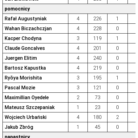
pomocnicy
Rafał Augustyniak
4
226
1
Wahan Biczachczjan
4
228
0
Kacper Chodyna
3
119
1
Claude Goncalves
4
201
0
Juergen Elitim
4
240
0
Bartosz Kapustka
4
219
0
Ryōya Morishita
3
195
1
Pascal Mozie
3
121
0
Maximillian Oyedele
2
73
0
Mateusz Szczepaniak
1
23
0
Wojciech Urbański
4
180
2
Jakub Zbróg
1
45
0
napastnicy