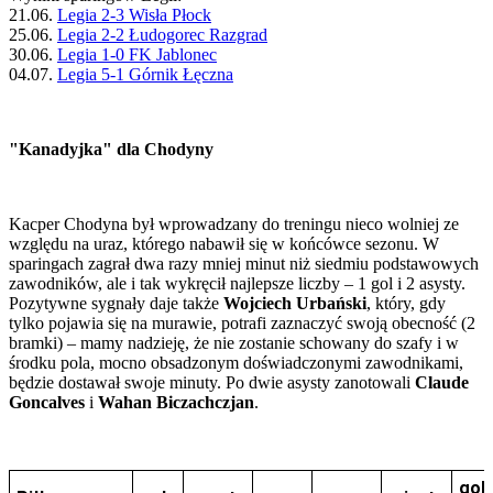
21.06.
Legia 2-3 Wisła Płock
25.06.
Legia 2-2 Łudogorec Razgrad
30.06.
Legia 1-0 FK Jablonec
04.07.
Legia 5-1 Górnik Łęczna
"Kanadyjka" dla Chodyny
Kacper Chodyna był wprowadzany do treningu nieco wolniej ze
względu na uraz, którego nabawił się w końcówce sezonu. W
sparingach zagrał dwa razy mniej minut niż siedmiu podstawowych
zawodników, ale i tak wykręcił najlepsze liczby – 1 gol i 2 asysty.
Pozytywne sygnały daje także
Wojciech Urbański
, który, gdy
tylko pojawia się na murawie, potrafi zaznaczyć swoją obecność (2
bramki) – mamy nadzieję, że nie zostanie schowany do szafy i w
środku pola, mocno obsadzonym doświadczonymi zawodnikami,
będzie dostawał swoje minuty. Po dwie asysty zanotowali
Claude
Goncalves
i
Wahan Biczachczjan
.
gol