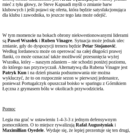
mieć z tyłu głowy, że Steve Kapuadi myśli o zmianie barw
klubowych i jeśli pojawi się oferta, która będzie satysfakcjonująca
dla klubu i zawodnika, to jeszcze tego lata może odejść.
W tym momencie na bokach obrony niekwestionowanymi liderami
są
Paweł Wszołek
i
Ruben Vinagre
. Sytuacja może jednak ulec
zmianie, gdy do dyspozycji trenera będzie
Petar Stojanović
.
Według Iordanescu może on operować na całej długości prawej
flanki, co może oznaczać także możliwość przesunięcia wyżej
Wszołka, który – naszym zdaniem – nie schodzi poniżej poziomu,
do którego nas przyzwyczaił. Alternatywą dla Rubena Vinagre jest
Patryk Kun
i na dzień pisania podsumowania nie można
wykluczyć, że to on rozpocznie sezon w pierwszej jedenastce,
ponieważ Portugalczyk opuszczał boisko w sparingu z Górnikiem
Łęczna z grymasem bólu w okolicach przywodziciela.
Pomoc
Legia ma grać w ustawieniu 1-4-3-3 z jednym defensywnym
pomocnikiem. O to miejsce rywalizują
Rafał Augustyniak
i
Maximillian Oyedele
. Wydaje się, że lepiej prezentuje się ten drugi,