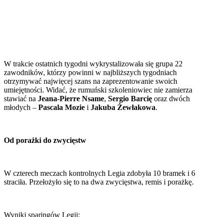
W trakcie ostatnich tygodni wykrystalizowała się grupa 22
zawodników, którzy powinni w najbliższych tygodniach
otrzymywać najwięcej szans na zaprezentowanie swoich
umiejętności. Widać, że rumuński szkoleniowiec nie zamierza
stawiać na
Jeana-Pierre Nsame
,
Sergio Barcię
oraz dwóch
młodych –
Pascala Mozie
i
Jakuba Żewłakowa
.
Od porażki do zwycięstw
W czterech meczach kontrolnych Legia zdobyła 10 bramek i 6
straciła. Przełożyło się to na dwa zwycięstwa, remis i porażkę.
Wyniki sparingów Legii: