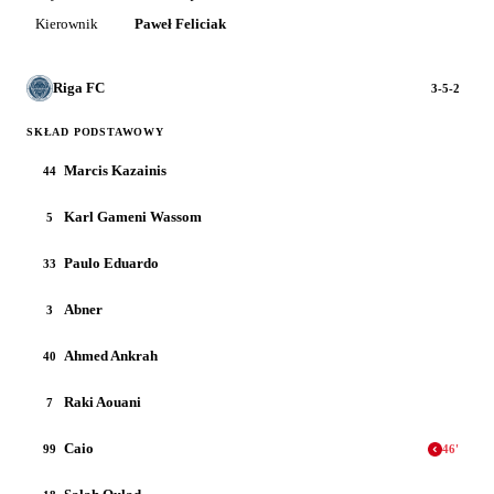
Kierownik
Paweł Feliciak
Riga FC
3-5-2
SKŁAD PODSTAWOWY
Marcis Kazainis
44
Karl Gameni Wassom
5
Paulo Eduardo
33
Abner
3
Ahmed Ankrah
40
Raki Aouani
7
Caio
99
46
'