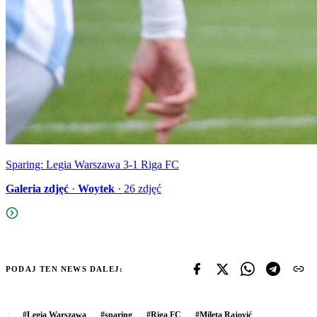
Sparing: Legia Warszawa 3-1 Riga FC
Galeria zdjęć
·
Woytek
·
26
zdjęć
PODAJ TEN NEWS DALEJ:
#
Legia Warszawa
#
sparing
#
Riga FC
#
Mileta Rajović