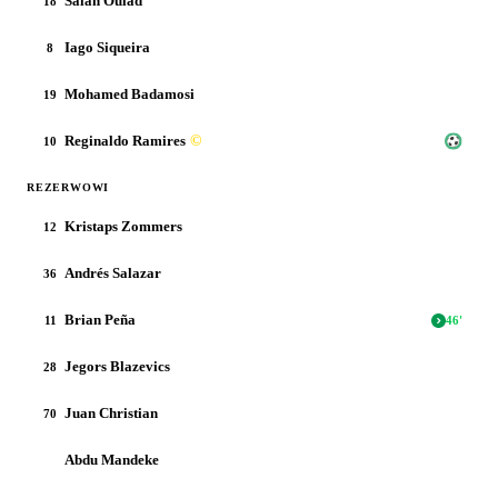
Salah Oulad
18
Iago Siqueira
8
Mohamed Badamosi
19
Reginaldo Ramires
©
10
REZERWOWI
Kristaps Zommers
12
Andrés Salazar
36
Brian Peña
11
46
'
Jegors Blazevics
28
Juan Christian
70
Abdu Mandeke