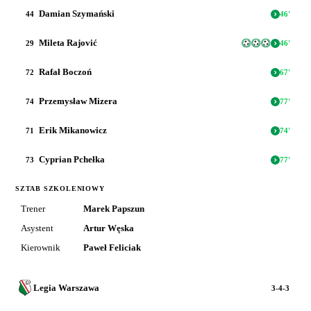
Damian Szymański
44
46
'
Mileta Rajović
29
46
'
Rafał Boczoń
72
67
'
Przemysław Mizera
74
77
'
Erik Mikanowicz
71
74
'
Cyprian Pchełka
73
77
'
SZTAB SZKOLENIOWY
Trener
Marek Papszun
Asystent
Artur Węska
Kierownik
Paweł Feliciak
Legia Warszawa
3-4-3