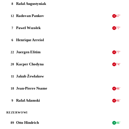
Rafał Augustyniak
8
Radovan Pankov
12
67
'
Paweł Wszołek
7
77
'
Henrique Arreiol
6
Juergen Elitim
22
77
'
Kacper Chodyna
20
74
'
Jakub Żewłakow
11
Jean-Pierre Nsame
18
46
'
Rafał Adamski
9
46
'
REZERWOWI
Otto Hindrich
89
46
'