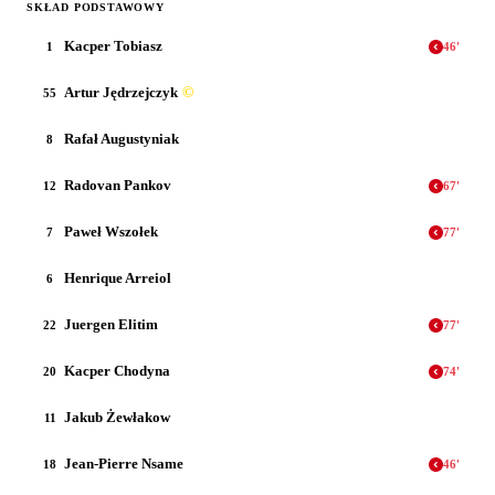
SKŁAD PODSTAWOWY
Kacper Tobiasz
1
46
'
Artur Jędrzejczyk
©
55
Rafał Augustyniak
8
Radovan Pankov
12
67
'
Paweł Wszołek
7
77
'
Henrique Arreiol
6
Juergen Elitim
22
77
'
Kacper Chodyna
20
74
'
Jakub Żewłakow
11
Jean-Pierre Nsame
18
46
'