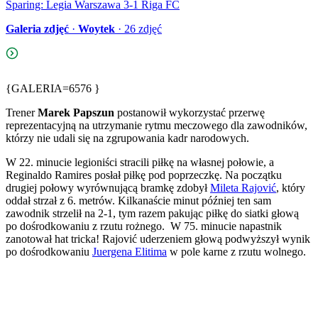
Sparing: Legia Warszawa 3-1 Riga FC
Galeria zdjęć
·
Woytek
·
26
zdjęć
{GALERIA=6576 }
Trener
Marek Papszun
postanowił wykorzystać przerwę
reprezentacyjną na utrzymanie rytmu meczowego dla zawodników,
którzy nie udali się na zgrupowania kadr narodowych.
W 22. minucie legioniści stracili piłkę na własnej połowie, a
Reginaldo Ramires posłał piłkę pod poprzeczkę. Na początku
drugiej połowy wyrównującą bramkę zdobył
Mileta Rajović
, który
oddał strzał z 6. metrów. Kilkanaście minut później ten sam
zawodnik strzelił na 2-1, tym razem pakując piłkę do siatki głową
po dośrodkowaniu z rzutu rożnego. W 75. minucie napastnik
zanotował hat tricka! Rajović uderzeniem głową podwyższył wynik
po dośrodkowaniu
Juergena Elitima
w pole karne z rzutu wolnego.