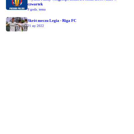
czwartek
9 godz. temu
Skrót meczu Legia - Riga FC
21 sty 2022