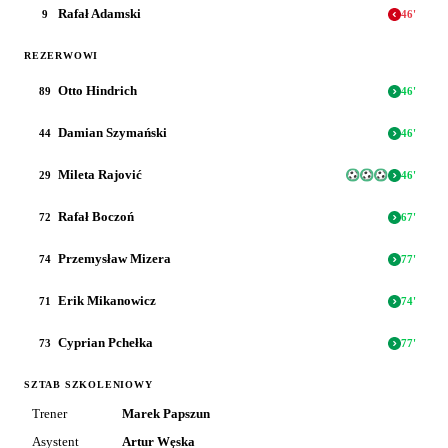
Rafał Adamski
9
46
'
REZERWOWI
Otto Hindrich
89
46
'
Damian Szymański
44
46
'
Mileta Rajović
29
46
'
Rafał Boczoń
72
67
'
Przemysław Mizera
74
77
'
Erik Mikanowicz
71
74
'
Cyprian Pchełka
73
77
'
SZTAB SZKOLENIOWY
Trener
Marek Papszun
Asystent
Artur Węska