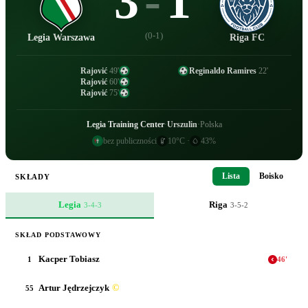
3
-
1
(
0-1
)
Legia Warszawa
Riga FC
Rajović
49
'
Reginaldo Ramires
22
'
Rajović
60
'
Rajović
75
'
Legia Training Center
·
Urszulin
·
Polska
bez publiczności
10
°C
·
43
%
Lista
Boisko
SKŁADY
Legia
Riga
3-4-3
3-5-2
SKŁAD PODSTAWOWY
Kacper Tobiasz
1
46
'
Artur Jędrzejczyk
©
55