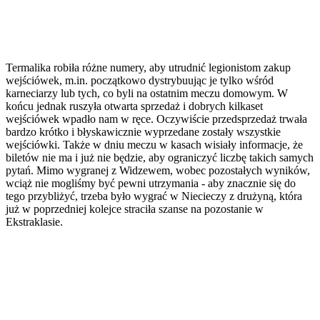
Termalika robiła różne numery, aby utrudnić legionistom zakup
wejściówek, m.in. początkowo dystrybuując je tylko wśród
karneciarzy lub tych, co byli na ostatnim meczu domowym. W
końcu jednak ruszyła otwarta sprzedaż i dobrych kilkaset
wejściówek wpadło nam w ręce. Oczywiście przedsprzedaż trwała
bardzo krótko i błyskawicznie wyprzedane zostały wszystkie
wejściówki. Także w dniu meczu w kasach wisiały informacje, że
biletów nie ma i już nie będzie, aby ograniczyć liczbę takich samych
pytań. Mimo wygranej z Widzewem, wobec pozostałych wyników,
wciąż nie mogliśmy być pewni utrzymania - aby znacznie się do
tego przybliżyć, trzeba było wygrać w Niecieczy z drużyną, która
już w poprzedniej kolejce straciła szanse na pozostanie w
Ekstraklasie.