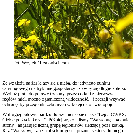
fot. Woytek / Legionisci.com
Ze względu na żar lejący się z nieba, do jedynego punktu
cateringowego na trybunie gospodarzy ustawiły się długie kolejki.
Wzdłuż płotu do połowy trybuny, przez co fani z pierwszych
rzędów mieli mocno ograniczoną widoczność... i zaczęli wzywać
ochronę, by przegoniła zebranych w kolejce do "wodopoju".
W drugiej połowie bardzo dobrze niosło się nasze "Legia CWKS,
Ciebie po życia kres...". Później wykonaliśmy "Warszawę" na dwie
strony - angażując liczną grupę legionistów siedzącą poza klatką.
Raz "Warszawę" zarzucał sektor gości, później sektory do niego