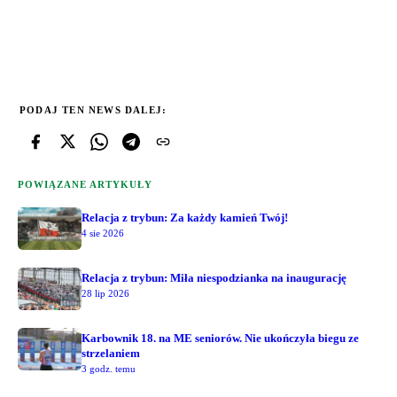
PODAJ TEN NEWS DALEJ:
POWIĄZANE ARTYKUŁY
Relacja z trybun: Za każdy kamień Twój!
4 sie 2026
Relacja z trybun: Miła niespodzianka na inaugurację
28 lip 2026
Karbownik 18. na ME seniorów. Nie ukończyła biegu ze
strzelaniem
3 godz. temu