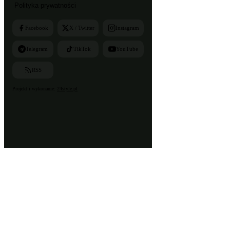
Polityka prywatności
Facebook
X / Twitter
Instagram
Telegram
TikTok
YouTube
RSS
Projekt i wykonanie:
24style.pl