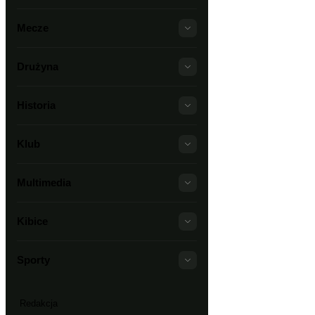
Mecze
Drużyna
Historia
Klub
Multimedia
Kibice
Sporty
Redakcja