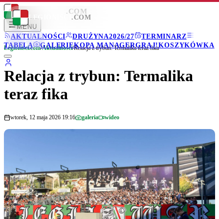
LEGIONISCI
.COM
LEGIONISCI
.COM
MENU
AKTUALNOŚCI
DRUŻYNA
2026/27
TERMINARZ
TABELA
GALERIE
KOPA MANAGER
GRAJ!
KOSZYKÓWKA
Legionisci.com
/
Aktualności
/
Relacja z trybun: Termalika teraz fika
Relacja z trybun: Termalika
teraz fika
wtorek, 12 maja 2026 19:16
galeria
wideo