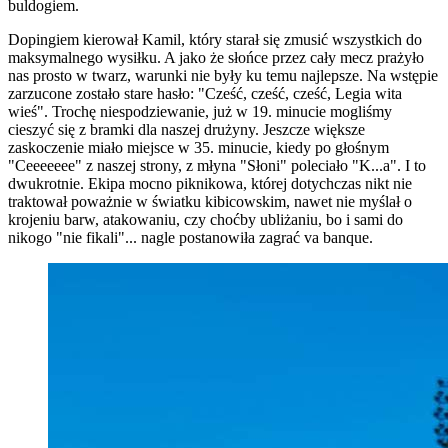
buldogiem.
Dopingiem kierował Kamil, który starał się zmusić wszystkich do
maksymalnego wysiłku. A jako że słońce przez cały mecz prażyło
nas prosto w twarz, warunki nie były ku temu najlepsze. Na wstępie
zarzucone zostało stare hasło: "Cześć, cześć, cześć, Legia wita
wieś". Trochę niespodziewanie, już w 19. minucie mogliśmy
cieszyć się z bramki dla naszej drużyny. Jeszcze większe
zaskoczenie miało miejsce w 35. minucie, kiedy po głośnym
"Ceeeeeee" z naszej strony, z młyna "Słoni" poleciało "K...a". I to
dwukrotnie. Ekipa mocno piknikowa, której dotychczas nikt nie
traktował poważnie w światku kibicowskim, nawet nie myślał o
krojeniu barw, atakowaniu, czy choćby ubliżaniu, bo i sami do
nikogo "nie fikali"... nagle postanowiła zagrać va banque.