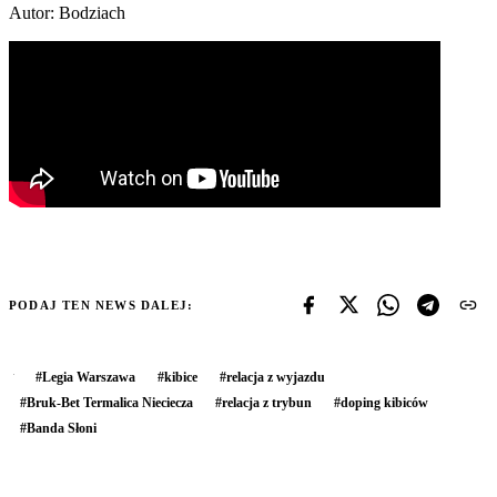
Autor: Bodziach
PODAJ TEN NEWS DALEJ:
#
Legia Warszawa
#
kibice
#
relacja z wyjazdu
#
Bruk-Bet Termalica Nieciecza
#
relacja z trybun
#
doping kibiców
#
Banda Słoni