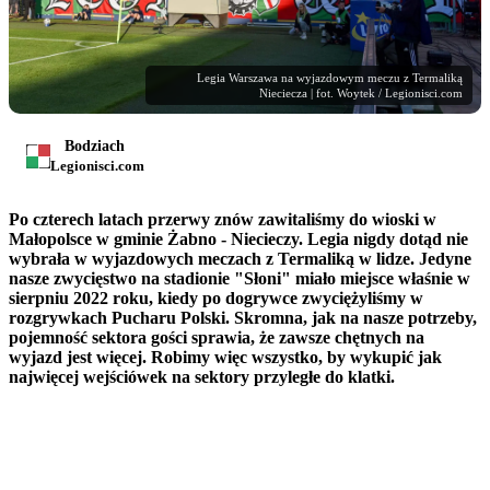
Legia Warszawa na wyjazdowym meczu z Termaliką
Nieciecza | fot. Woytek / Legionisci.com
Bodziach
Legionisci.com
Po czterech latach przerwy znów zawitaliśmy do wioski w
Małopolsce w gminie Żabno - Niecieczy. Legia nigdy dotąd nie
wybrała w wyjazdowych meczach z Termaliką w lidze. Jedyne
nasze zwycięstwo na stadionie "Słoni" miało miejsce właśnie w
sierpniu 2022 roku, kiedy po dogrywce zwyciężyliśmy w
rozgrywkach Pucharu Polski. Skromna, jak na nasze potrzeby,
pojemność sektora gości sprawia, że zawsze chętnych na
wyjazd jest więcej. Robimy więc wszystko, by wykupić jak
najwięcej wejściówek na sektory przyległe do klatki.