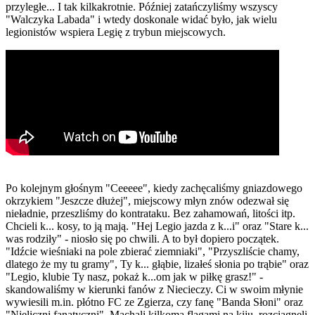
przyległe... I tak kilkakrotnie. Później zatańczyliśmy wszyscy
"Walczyka Labada" i wtedy doskonale widać było, jak wielu
legionistów wspiera Legię z trybun miejscowych.
Po kolejnym głośnym "Ceeeee", kiedy zachęcaliśmy gniazdowego
okrzykiem "Jeszcze dłużej", miejscowy młyn znów odezwał się
nieładnie, przeszliśmy do kontrataku. Bez zahamowań, litości itp.
Chcieli k... kosy, to ją mają. "Hej Legio jazda z k...i" oraz "Stare k...
was rodziły" - niosło się po chwili. A to był dopiero początek.
"Idźcie wieśniaki na pole zbierać ziemniaki", "Przyszliście chamy,
dlatego że my tu gramy", Ty k... głąbie, lizałeś słonia po trąbie" oraz
"Legio, klubie Ty nasz, pokaż k...om jak w piłkę grasz!" -
skandowaliśmy w kierunki fanów z Niecieczy. Ci w swoim młynie
wywiesili m.in. płótno FC ze Zgierza, czy fanę "Banda Słoni" oraz
"Nieliczni fanatyczni". Machali kilkoma flagami na kiju, rozciągnęli