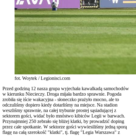
fot. Woytek / Legionisci.com
Przed godziną 12 nasza grupa wyjechała kawalkadą samochodów
w kierunku Niecieczy. Droga mijała bardzo sprawnie. Pogoda
zrobiła się iście wakacyjna - słoneczko prażyło mocno, ale to
odczuliśmy dopiero kiedy dotarliśmy na miejsce. Na stadion
weszliśmy sprawnie, na całej trybunie prostej sąsiadującej z
sektorem gości, widać było mnóstwo kibiców Legii w barwach.
Przynajmniej 250 zebrało się bliżej klatki, by prowadzić doping
przez całe spotkanie. W sektorze gości wywiesiliśmy jedną sporą
flagę na całą szerokość "klatki", tj. flagę "Legia Warszawa" z