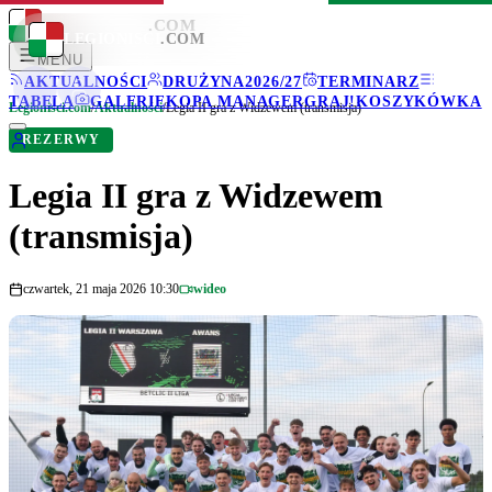
LEGIONISCI
.COM
LEGIONISCI
.COM
MENU
AKTUALNOŚCI
DRUŻYNA
2026/27
TERMINARZ
TABELA
GALERIE
KOPA MANAGER
GRAJ!
KOSZYKÓWKA
Legionisci.com
/
Aktualności
/
Legia II gra z Widzewem (transmisja)
REZERWY
Legia II gra z Widzewem
(transmisja)
czwartek, 21 maja 2026 10:30
wideo