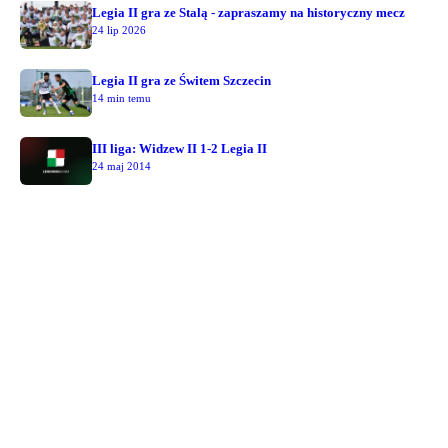
Legia II gra ze Stalą - zapraszamy na historyczny mecz
24 lip 2026
Legia II gra ze Świtem Szczecin
14 min temu
III liga: Widzew II 1-2 Legia II
24 maj 2014