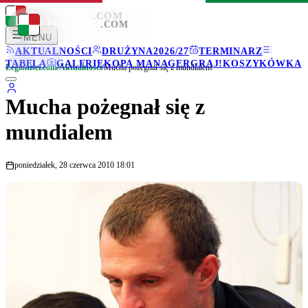
LEGIONISCI
.COM
LEGIONISCI
.COM
MENU
AKTUALNOŚCI
DRUŻYNA
2026/27
TERMINARZ
TABELA
GALERIE
KOPA MANAGER
GRAJ!
KOSZYKÓWKA
Legionisci.com
/
Aktualności
/
Mucha pożegnał się z mundialem
Mucha pożegnał się z
mundialem
poniedziałek, 28 czerwca 2010 18:01