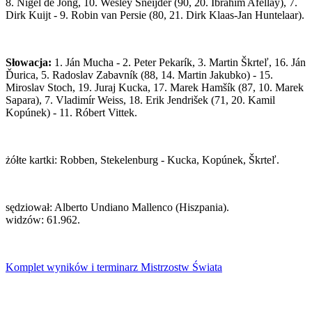
8. Nigel de Jong, 10. Wesley Sneijder (90, 20. Ibrahim Afellay), 7.
Dirk Kuijt - 9. Robin van Persie (80, 21. Dirk Klaas-Jan Huntelaar).
Słowacja:
1. Ján Mucha - 2. Peter Pekarík, 3. Martin Škrteľ, 16. Ján
Ďurica, 5. Radoslav Zabavník (88, 14. Martin Jakubko) - 15.
Miroslav Stoch, 19. Juraj Kucka, 17. Marek Hamšík (87, 10. Marek
Sapara), 7. Vladimír Weiss, 18. Erik Jendrišek (71, 20. Kamil
Kopúnek) - 11. Róbert Vittek.
żółte kartki: Robben, Stekelenburg - Kucka, Kopúnek, Škrteľ.
sędziował: Alberto Undiano Mallenco (Hiszpania).
widzów: 61.962.
Komplet wyników i terminarz Mistrzostw Świata