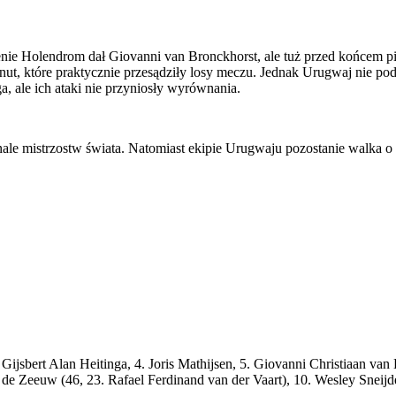
zenie Holendrom dał Giovanni van Bronckhorst, ale tuż przed końcem
t, które praktycznie przesądziły losy meczu. Jednak Urugwaj nie podda
 ale ich ataki nie przyniosły wyrównania.
finale mistrzostw świata. Natomiast ekipie Urugwaju pozostanie walk
ijsbert Alan Heitinga, 4. Joris Mathijsen, 5. Giovanni Christiaan van
 Zeeuw (46, 23. Rafael Ferdinand van der Vaart), 10. Wesley Sneijder,