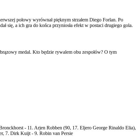
 pierwszej połowy wyrównał pięknym strzałem Diego Forlan. Po
ł się, a ich gra do końca przyniosła efekt w postaci drugiego gola.
a o brązowy medal. Kto będzie rywalem obu zespołów? O tym
 Bronckhorst - 11. Arjen Robben (90, 17. Eljero George Rinaldo Elia),
 7. Dirk Kuijt - 9. Robin van Persie