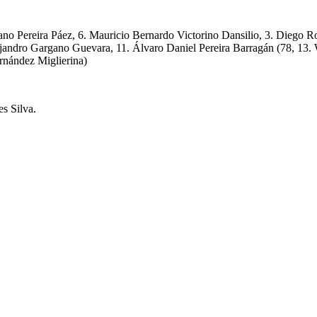
no Pereira Páez, 6. Mauricio Bernardo Victorino Dansilio, 3. Diego Ro
jandro Gargano Guevara, 11. Álvaro Daniel Pereira Barragán (78, 13.
rnández Miglierina)
s Silva.