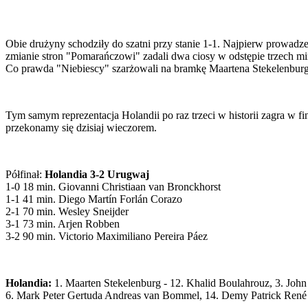
Obie drużyny schodziły do szatni przy stanie 1-1. Najpierw prowad
zmianie stron "Pomarańczowi" zadali dwa ciosy w odstępie trzech minu
Co prawda "Niebiescy" szarżowali na bramkę Maartena Stekelenburga,
Tym samym reprezentacja Holandii po raz trzeci w historii zagra w 
przekonamy się dzisiaj wieczorem.
Półfinał:
Holandia 3-2 Urugwaj
1-0 18 min. Giovanni Christiaan van Bronckhorst
1-1 41 min. Diego Martín Forlán Corazo
2-1 70 min. Wesley Sneijder
3-1 73 min. Arjen Robben
3-2 90 min. Victorio Maximiliano Pereira Páez
Holandia:
1. Maarten Stekelenburg - 12. Khalid Boulahrouz, 3. John G
6. Mark Peter Gertuda Andreas van Bommel, 14. Demy Patrick René de