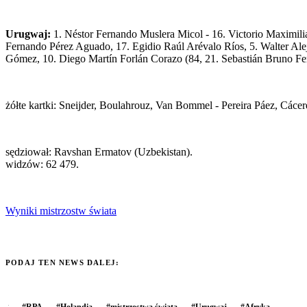
Urugwaj:
1. Néstor Fernando Muslera Micol - 16. Victorio Maximilia
Fernando Pérez Aguado, 17. Egidio Raúl Arévalo Ríos, 5. Walter Ale
Gómez, 10. Diego Martín Forlán Corazo (84, 21. Sebastián Bruno Fe
żółte kartki: Sneijder, Boulahrouz, Van Bommel - Pereira Páez, Cácere
sędziował: Ravshan Ermatov (Uzbekistan).
widzów: 62 479.
Wyniki mistrzostw świata
PODAJ TEN NEWS DALEJ:
#
RPA
#
Holandia
#
mistrzostwa świata
#
Urugwaj
#
Afryka