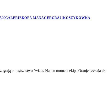
A
GALERIE
KOPA MANAGER
GRAJ!
KOSZYKÓWKA
 zagrają o mistrzostwo świata. Na ten moment ekipa Oranje czekała dłu