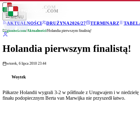
LEGIONISCI
.COM
LEGIONISCI
.COM
MENU
AKTUALNOŚCI
DRUŻYNA
2026/27
TERMINARZ
TABEL
Legionisci.com
/
Aktualności
/
Holandia pierwszym finalistą!
Holandia pierwszym finalistą!
wtorek, 6 lipca 2010 23:44
Woytek
Piłkarze Holandii wygrali 3-2 w półfinale z Urugwajem i w niedzielę
finału podopiecznym Berta van Marwijka nie przyszedł łatwo.