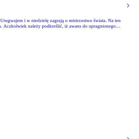
z Urugwajem i w niedzielę zagrają o mistrzostwo świata. Na ten
a. Aczkolwiek należy podkreślić, iż awans do upragnionego
e przyszedł łatwo.