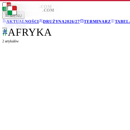
LEGIONISCI
.COM
LEGIONISCI
.COM
MENU
AKTUALNOŚCI
DRUŻYNA
2026/27
TERMINARZ
TABEL
#
AFRYKA
2
artykułów