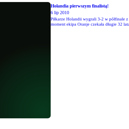
Holandia pierwszym finalistą!
6 lip 2010
Piłkarze Holandii wygrali 3-2 w półfinale 
moment ekipa Oranje czekała długie 32 lat
finału podopiecznym Berta van Marwijka ni