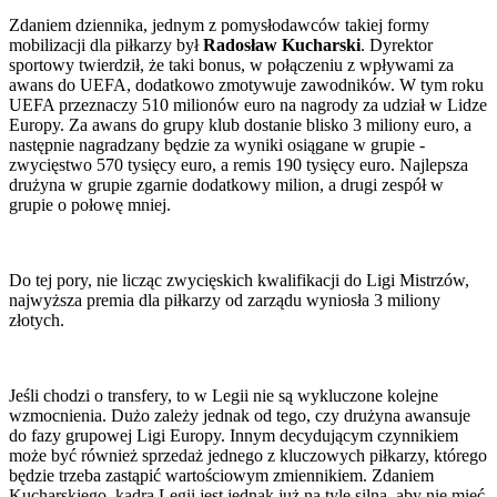
Zdaniem dziennika, jednym z pomysłodawców takiej formy
mobilizacji dla piłkarzy był
Radosław Kucharski
. Dyrektor
sportowy twierdził, że taki bonus, w połączeniu z wpływami za
awans do UEFA, dodatkowo zmotywuje zawodników. W tym roku
UEFA przeznaczy 510 milionów euro na nagrody za udział w Lidze
Europy. Za awans do grupy klub dostanie blisko 3 miliony euro, a
następnie nagradzany będzie za wyniki osiągane w grupie -
zwycięstwo 570 tysięcy euro, a remis 190 tysięcy euro. Najlepsza
drużyna w grupie zgarnie dodatkowy milion, a drugi zespół w
grupie o połowę mniej.
Do tej pory, nie licząc zwycięskich kwalifikacji do Ligi Mistrzów,
najwyższa premia dla piłkarzy od zarządu wyniosła 3 miliony
złotych.
Jeśli chodzi o transfery, to w Legii nie są wykluczone kolejne
wzmocnienia. Dużo zależy jednak od tego, czy drużyna awansuje
do fazy grupowej Ligi Europy. Innym decydującym czynnikiem
może być również sprzedaż jednego z kluczowych piłkarzy, którego
będzie trzeba zastąpić wartościowym zmiennikiem. Zdaniem
Kucharskiego, kadra Legii jest jednak już na tyle silna, aby nie mieć