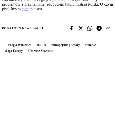
problemów z przynajmniej zdobyciem tytułu mistrza Polski. O czym
pisaliśmy w
tym
miejscu.
PODAJ TEN NEWS DALEJ:
#
Legia Warszawa
#
UEFA
#
europejskie puchary
#
finanse
#
Liga Europy
#
Dariusz Mioduski