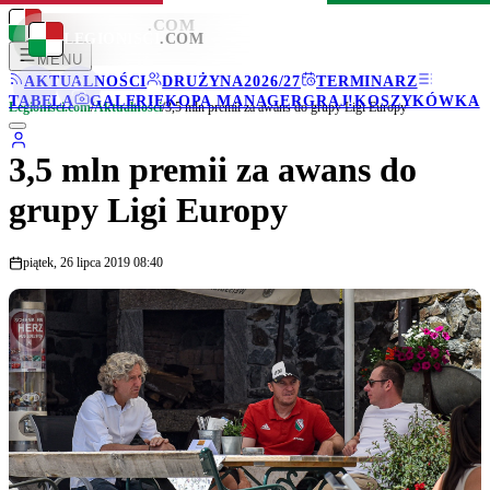
LEGIONISCI
.COM
LEGIONISCI
.COM
MENU
AKTUALNOŚCI
DRUŻYNA
2026/27
TERMINARZ
TABELA
GALERIE
KOPA MANAGER
GRAJ!
KOSZYKÓWKA
Legionisci.com
/
Aktualności
/
3,5 mln premii za awans do grupy Ligi Europy
3,5 mln premii za awans do
grupy Ligi Europy
piątek, 26 lipca 2019 08:40