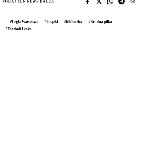
PODAJ TEN NEWS DALEJ:
#
Legia Warszawa
#
książki
#
biblioteka
#
Brudna piłka
#
Football Leaks