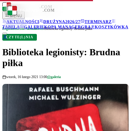
LEGIONISCI
.COM
LEGIONISCI
.COM
MENU
AKTUALNOŚCI
DRUŻYNA
2026/27
TERMINARZ
TABELA
GALERIE
KOPA MANAGER
GRAJ!
KOSZYKÓWKA
Legionisci.com
/
Aktualności
/
Biblioteka legionisty: Brudna piłka
CZYTE(L)NIA
Biblioteka legionisty: Brudna
piłka
wtorek, 16 lutego 2021 13:00
galeria