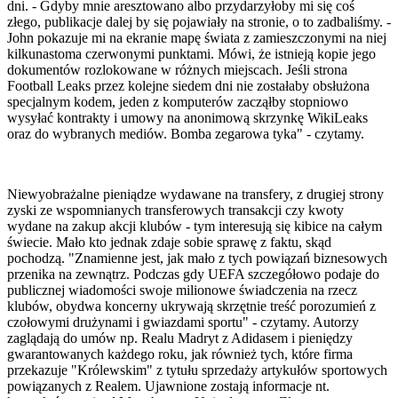
dni. - Gdyby mnie aresztowano albo przydarzyłoby mi się coś
złego, publikacje dalej by się pojawiały na stronie, o to zadbaliśmy. -
John pokazuje mi na ekranie mapę świata z zamieszczonymi na niej
kilkunastoma czerwonymi punktami. Mówi, że istnieją kopie jego
dokumentów rozlokowane w różnych miejscach. Jeśli strona
Football Leaks przez kolejne siedem dni nie zostałaby obsłużona
specjalnym kodem, jeden z komputerów zacząłby stopniowo
wysyłać kontrakty i umowy na anonimową skrzynkę WikiLeaks
oraz do wybranych mediów. Bomba zegarowa tyka" - czytamy.
Niewyobrażalne pieniądze wydawane na transfery, z drugiej strony
zyski ze wspomnianych transferowych transakcji czy kwoty
wydane na zakup akcji klubów - tym interesują się kibice na całym
świecie. Mało kto jednak zdaje sobie sprawę z faktu, skąd
pochodzą. "Znamienne jest, jak mało z tych powiązań biznesowych
przenika na zewnątrz. Podczas gdy UEFA szczegółowo podaje do
publicznej wiadomości swoje milionowe świadczenia na rzecz
klubów, obydwa koncerny ukrywają skrzętnie treść porozumień z
czołowymi drużynami i gwiazdami sportu" - czytamy. Autorzy
zaglądają do umów np. Realu Madryt z Adidasem i pieniędzy
gwarantowanych każdego roku, jak również tych, które firma
przekazuje "Królewskim" z tytułu sprzedaży artykułów sportowych
powiązanych z Realem. Ujawnione zostają informacje nt.