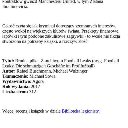
kontraktów gwiazd Manchesteru United, w tym Zlatana
Ibrahimovicia.
Całość czyta się jak kryminał dotyczący szemranych interesów,
często wokół największych klubów świata. Przekręty finansowe,
łapówki i tym podobne zakulisowe zagrywki - to wcale nie fikcja
stworzona na potrzeby książki, a rzeczywistość.
Tytuł:
Brudna piłka. Z archiwum Football Leaks (oryg. Football
Leaks: Die schmutzigen Geschäfte im Profifußball)
Autor:
Rafael Buschmann, Michael Wulzinger
Tłumaczenie:
Michael Sowa
Wydawnictwo:
Agora
Rok wydania:
2017
Liczba stron:
312
Więcej recenzji książek w dziale
Biblioteka legionisty
.