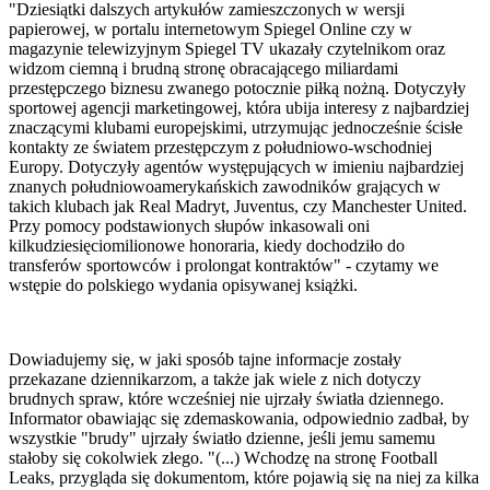
"Dziesiątki dalszych artykułów zamieszczonych w wersji
papierowej, w portalu internetowym Spiegel Online czy w
magazynie telewizyjnym Spiegel TV ukazały czytelnikom oraz
widzom ciemną i brudną stronę obracającego miliardami
przestępczego biznesu zwanego potocznie piłką nożną. Dotyczyły
sportowej agencji marketingowej, która ubija interesy z najbardziej
znaczącymi klubami europejskimi, utrzymując jednocześnie ścisłe
kontakty ze światem przestępczym z południowo-wschodniej
Europy. Dotyczyły agentów występujących w imieniu najbardziej
znanych południowoamerykańskich zawodników grających w
takich klubach jak Real Madryt, Juventus, czy Manchester United.
Przy pomocy podstawionych słupów inkasowali oni
kilkudziesięciomilionowe honoraria, kiedy dochodziło do
transferów sportowców i prolongat kontraktów" - czytamy we
wstępie do polskiego wydania opisywanej książki.
Dowiadujemy się, w jaki sposób tajne informacje zostały
przekazane dziennikarzom, a także jak wiele z nich dotyczy
brudnych spraw, które wcześniej nie ujrzały światła dziennego.
Informator obawiając się zdemaskowania, odpowiednio zadbał, by
wszystkie "brudy" ujrzały światło dzienne, jeśli jemu samemu
stałoby się cokolwiek złego. "(...) Wchodzę na stronę Football
Leaks, przygląda się dokumentom, które pojawią się na niej za kilka