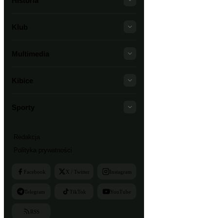
Historia
Klub
Multimedia
Kibice
Sporty
Redakcja
Polityka prywatności
Facebook
X / Twitter
Instagram
Telegram
TikTok
YouTube
RSS