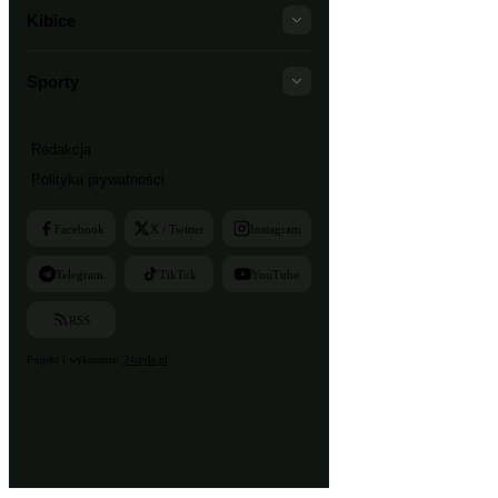
Kibice
Sporty
Redakcja
Polityka prywatności
Facebook
X / Twitter
Instagram
Telegram
TikTok
YouTube
RSS
Projekt i wykonanie:
24style.pl