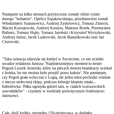
Następnie na kilku stronach przytoczone zostały różne cytaty
danego "bohatera". Oprócz Szpakowskiego, przedstawieni zostali
Włodzimierz Szaranowicz, Andrzej Zydorowicz, Tomasz Zimoch,
Maciej Kurzajewski, Andrzej Kostyra, Mateusz Borek, Przemysław
Babiarz, Tomasz Hajto, Tomasz Jaroński i Krzysztof Wyrzykowski,
Andrzej Janisz, Jacek Laskowski, Jacek Banasikowski oraz Jan
Ciszewski.
"Taka sytuacja zdarzyła się kiedyś w Szczecinie, co nie uciekło
uwadze redaktora Janisza: 'Najśmieszniejszy moment to trener
Pogoni Leszek Jezierski, który na plecach trenera bramkarzy uciekał
z boiska, bo nie można było przejść przez kałuże'. Nie pamiętam,
czy Pogoń grała wówczas z Legią, ale jeden tekst pochodzi właśnie
z meczu stołecznej ekipy, podczas którego kłopoty miała...
futbolówka: 'Piłka ugrzęzła gdzieś tam, w ciałach warszawskich
zawodników" - czytamy w rozdziale poświęconym Andrzejowi
Janiszowi.
Całą, dość krótką, niespełna 150-stronicową, w dodatku