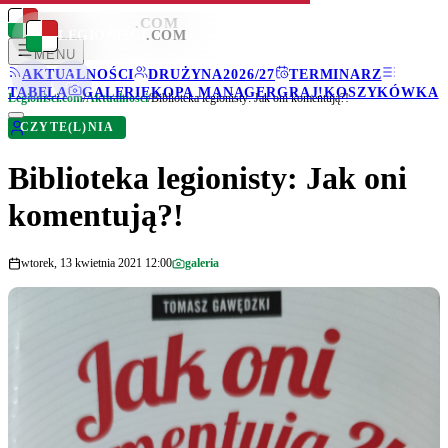
LEGIONISCI
.COM
LEGIONISCI
.COM
MENU
AKTUALNOŚCI
DRUŻYNA
2026/27
TERMINARZ
TABELA
GALERIE
KOPA MANAGER
GRAJ!
KOSZYKÓWKA
Legionisci.com
/
Aktualności
/
Biblioteka legionisty: Jak oni komentują?!
CZYTE(L)NIA
Biblioteka legionisty: Jak oni
komentują?!
wtorek, 13 kwietnia 2021 12:00
galeria