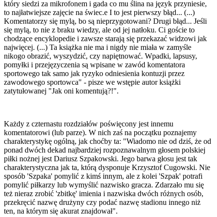
który siedzi za mikrofonem i gada co mu ślina na język przyniesie,
to najłatwiejsze zajęcie na świec.e I to jest pierwszy błąd... (...)
Komentatorzy się mylą, bo są nieprzygotowani? Drugi błąd... Jeśli
się mylą, to nie z braku wiedzy, ale od jej natłoku. Ci goście to
chodzące encyklopedie i zawsze starają się przekazać widzowi jak
najwięcej. (...) Ta książka nie ma i nigdy nie miała w zamyśle
nikogo obrazić, wyszydzić, czy napiętnować. Wpadki, lapsusy,
pomyłki i przejęzyczenia są wpisane w zawód komentatora
sportowego tak samo jak ryzyko odniesienia kontuzji przez
zawodowego sportowca" - pisze we wstępie autor książki
zatytułowanej "Jak oni komentują?!".
Każdy z czternastu rozdziałów poświęcony jest innemu
komentatorowi (lub parze). W nich zaś na początku poznajemy
charakterystykę ogólną, jak choćby ta: "Wiadomo nie od dziś, że od
ponad dwóch dekad najbardziej rozpoznawalnym głosem polskiej
piłki nożnej jest Dariusz Szpakowski. Jego barwa głosu jest tak
charakterystyczna jak ta, którą dysponuje Krzysztof Cugowski. Nie
sposób 'Szpaka' pomylić z kimś innym, ale z kolei 'Szpak' potrafi
pomylić piłkarzy lub wymyślić nazwisko gracza. Zdarzało mu się
też nieraz zrobić 'zbitkę' imienia i nazwiska dwóch różnych osób,
przekręcić nazwę drużyny czy podać nazwę stadionu innego niż
ten, na którym się akurat znajdował".