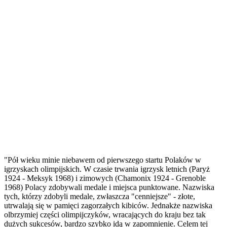
"Pół wieku minie niebawem od pierwszego startu Polaków w
igrzyskach olimpijskich. W czasie trwania igrzysk letnich (Paryż
1924 - Meksyk 1968) i zimowych (Chamonix 1924 - Grenoble
1968) Polacy zdobywali medale i miejsca punktowane. Nazwiska
tych, którzy zdobyli medale, zwłaszcza "cenniejsze" - złote,
utrwalają się w pamięci zagorzałych kibiców. Jednakże nazwiska
olbrzymiej części olimpijczyków, wracających do kraju bez tak
dużych sukcesów, bardzo szybko idą w zapomnienie. Celem tej