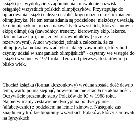
książki jest wydobycie z zapomnienia i utrwalenie nazwisk i
osiągnięć wszystkich polskich olimpijczyków. Przystępując do
opracowania książki należało ustalić, kogo można określić mianem
olimpijczyka. Na ten temat zdania są podzielone: niektórzy uważają,
że olimpijczykami można nazwać tych wszystkich, którzy stanowią
ekipę olimpijską (zawodnicy, trenerzy, kierownicy ekip, lekarze,
dziennikarze itp.), inni, że tylko zawodników (łącznie z
rezerwowymi). Autor wychodzi jednak z założenia, że za
olimpijczyka można uważać tylko takiego zawodnika, który brał
czynny udział w zmaganiach olimpijskich" - czytamy we wstępie do
książki wydanej w 1971 roku. Teraz od pierwszych startów mija
blisko wiek.
Chociaż książka (format kieszonkowy) wydana została dość dawno
temu, warto po nią sięgnąć, bowiem nic nie straciła na aktualności.
Oczywiście prezentuje starty Polaków do IO w 1968 roku.
Najpierw mamy zestawienie dyscyplina po dyscyplinie
(alfabetycznie) z podziałem na letnie i zimowe. Następnie zaś
znajdujemy krótkie biogramy wszystkich Polaków, którzy startowali
na Igrzyskach.