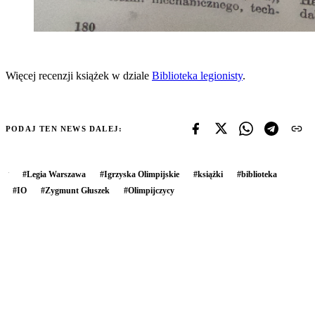
Więcej recenzji książek w dziale
Biblioteka legionisty
.
PODAJ TEN NEWS DALEJ:
#
Legia Warszawa
#
Igrzyska Olimpijskie
#
książki
#
biblioteka
#
IO
#
Zygmunt Głuszek
#
Olimpijczycy