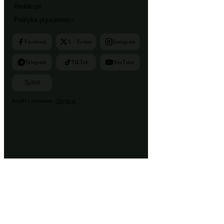
Redakcja
Polityka prywatności
Facebook
X / Twitter
Instagram
Telegram
TikTok
YouTube
RSS
Projekt i wykonanie:
24style.pl