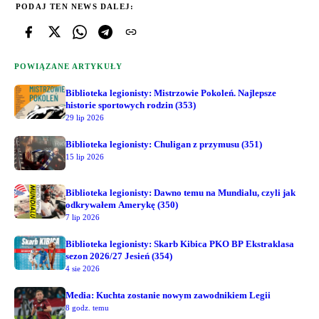
PODAJ TEN NEWS DALEJ:
POWIĄZANE ARTYKUŁY
Biblioteka legionisty: Mistrzowie Pokoleń. Najlepsze
historie sportowych rodzin (353)
29 lip 2026
Biblioteka legionisty: Chuligan z przymusu (351)
15 lip 2026
Biblioteka legionisty: Dawno temu na Mundialu, czyli jak
odkrywałem Amerykę (350)
7 lip 2026
Biblioteka legionisty: Skarb Kibica PKO BP Ekstraklasa
sezon 2026/27 Jesień (354)
4 sie 2026
Media: Kuchta zostanie nowym zawodnikiem Legii
8 godz. temu