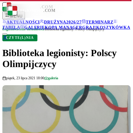
LEGIONISCI
.COM
LEGIONISCI
.COM
MENU
AKTUALNOŚCI
DRUŻYNA
2026/27
TERMINARZ
TABELA
GALERIE
KOPA MANAGER
GRAJ!
KOSZYKÓWKA
Legionisci.com
/
Aktualności
/
Biblioteka legionisty: Polscy Olimpijczycy
CZYTE(L)NIA
Biblioteka legionisty: Polscy
Olimpijczycy
piątek, 23 lipca 2021 18:00
galeria