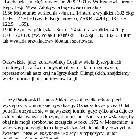
"Bochenek Jan, ciężarowiec, ur. 20.9.1931 w Wołczakowie, trener.
Repr. Legii Wwa. Zdobywca brązowego medalu.\
1956 Melbourne: w. średnia - 4m. na 14 start. z wynikiem 382,5kg:
120+112,5+150 (zw. F. Bogdanowski, ZSRR - 420kg: 132,5 +
122,5 + 165).
1960 Rzym: w. półciężka - 3m. na 24 start. z wynikiem 420kg:
130+120+170 (zw. Polak I. Paliński - 442,5kg: 130+132,5+180)" -
tak wygląda przykładowy biogram sportowca.
Oczywiście, jako, że zawodnicy Legii w wielu dyscyplinach
sportowych, zarówno indywidualnych, jak i drużynowych,
reprezentowali nasz kraj na Igrzyskach Olimpijskich, znajdziemy
wiele informacji nt. sportowców Legii.
"Jerzy Pawłowski i Janusz Sidło uzyskali rzadki rekord pięciu
występów w olimpijskiej rywalizacji. Oznacza to, że przez 16 lat
potrafili utrzymać się w najwyższej formie, gdyż tylko taka daje co
cztery lata awans do drużyny olimpijskiej. Nic też nie wskazuje, by
obaj nie mogli spróbować szczęścia w roku 1972 w Monachium, a
wówczas pod względem długowieczności nie mieliby równych na
świecie" - pisał w leksykonie "Polscy Olimpijczycy" autor
publikacji, Zygmunt Głuszek.