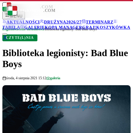
LEGIONISCI
.COM
LEGIONISCI
.COM
MENU
AKTUALNOŚCI
DRUŻYNA
2026/27
TERMINARZ
TABELA
GALERIE
KOPA MANAGER
GRAJ!
KOSZYKÓWKA
Legionisci.com
/
Aktualności
/
Biblioteka legionisty: Bad Blue Boys
CZYTE(L)NIA
Biblioteka legionisty: Bad Blue
Boys
środa, 4 sierpnia 2021 15:12
galeria