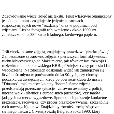
Zdecydowanie więcej zdjęć niż tekstu. Tekst właściwie ograniczony
jest do minimum - znajduje się jedynie na stronach
rozpoczynających nowe "rozdziały" oraz w podpisach pod
zdjęciami. Liczba fotografii robi wrażenie - około 1000 szt.
zamieszczono na 385 kartach ładnego, kredowego papieru.
Jeśli chodzi o same zdjęcia, znajdujemy prawdziwą 'przekrojówkę'.
Zamieszczone są zarówno zdjęcia z pierwszych form aktywności
ruchu kibicowskiego na Maksimierze, jak również lata rozwoju i
rozkwitu ruchu kibicowskiego BBB, późniejsze czasy protestu i lata
współczesne. Na zdjęciach doskonale widać jak zmniejszyła się
liczebność młyna w porównaniu do lat 90-tych, czy choćby
początku dwutysięcznych, kiedy po powrocie klubu do nazwy
"Dinamo", miał miejsce kolejny "boom". Same zdjęcia
przedstawiają przeróżne sytuacje - zarówno awantury z policją,
uliczne walki (również z europejskich pucharów), czy fanów
jadących na mecze wyjazdowe. Sporo z nich pokazuje konkretne
prezentacje, racowiska, czy proces przygotowywania (szczególnie
tych nowszych) opraw. Znajdziemy również trochę zdjęć ze
słynnego meczu z Crveną zvezdą Belgrad z roku 1990, który