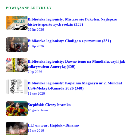
POWIĄZANE ARTYKUŁY
Biblioteka legionisty: Mistrzowie Pokoleń. Najlepsze
historie sportowych rodzin (353)
29 lip 2026
Biblioteka legionisty: Chuligan z przymusu (351)
15 lip 2026
Biblioteka legionisty: Dawno temu na Mundialu, czyli jak
odkrywałem Amerykę (350)
7 lip 2026
Biblioteka legionisty: Kopalnia Magazyn nr 2. Mundial
USA-Meksyk-Kanada 2026 (348)
11 cze 2026
Stępiński: Cieszy bramka
18 godz. temu
LL! on tour: Hajduk - Dinamo
15 sie 2016