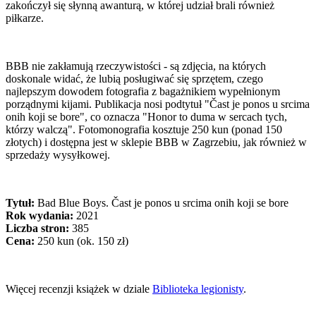
zakończył się słynną awanturą, w której udział brali również
piłkarze.
BBB nie zakłamują rzeczywistości - są zdjęcia, na których
doskonale widać, że lubią posługiwać się sprzętem, czego
najlepszym dowodem fotografia z bagażnikiem wypełnionym
porządnymi kijami. Publikacja nosi podtytuł "Čast je ponos u srcima
onih koji se bore", co oznacza "Honor to duma w sercach tych,
którzy walczą". Fotomonografia kosztuje 250 kun (ponad 150
złotych) i dostępna jest w sklepie BBB w Zagrzebiu, jak również w
sprzedaży wysyłkowej.
Tytuł:
Bad Blue Boys. Čast je ponos u srcima onih koji se bore
Rok wydania:
2021
Liczba stron:
385
Cena:
250 kun (ok. 150 zł)
Więcej recenzji książek w dziale
Biblioteka legionisty
.