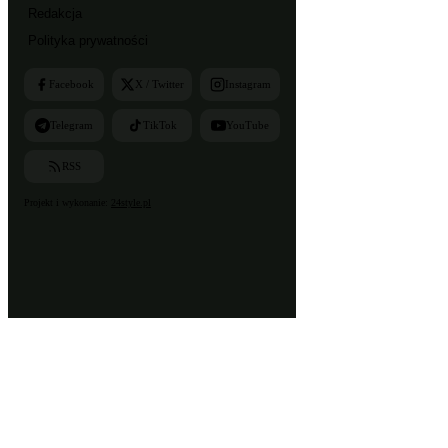
Redakcja
Polityka prywatności
Facebook
X / Twitter
Instagram
Telegram
TikTok
YouTube
RSS
Projekt i wykonanie:
24style.pl