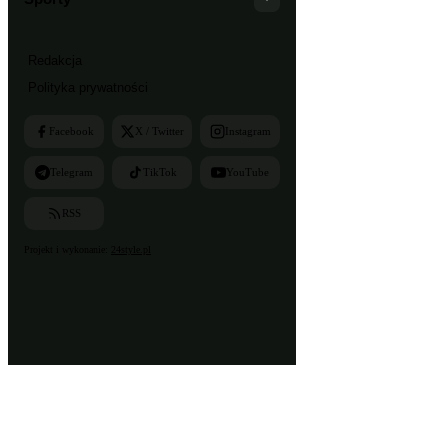
Redakcja
Polityka prywatności
Facebook
X / Twitter
Instagram
Telegram
TikTok
YouTube
RSS
Projekt i wykonanie:
24style.pl