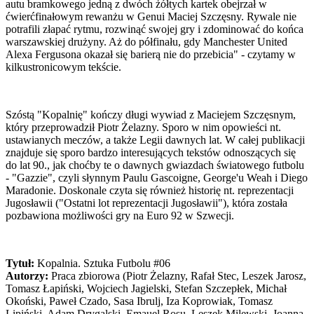
autu bramkowego jedną z dwóch żółtych kartek obejrzał w
ćwierćfinałowym rewanżu w Genui Maciej Szczęsny. Rywale nie
potrafili złapać rytmu, rozwinąć swojej gry i zdominować do końca
warszawskiej drużyny. Aż do półfinału, gdy Manchester United
Alexa Fergusona okazał się barierą nie do przebicia" - czytamy w
kilkustronicowym tekście.
Szóstą "Kopalnię" kończy długi wywiad z Maciejem Szczęsnym,
który przeprowadził Piotr Żelazny. Sporo w nim opowieści nt.
ustawianych meczów, a także Legii dawnych lat. W całej publikacji
znajduje się sporo bardzo interesujących tekstów odnoszących się
do lat 90., jak choćby te o dawnych gwiazdach światowego futbolu
- "Gazzie", czyli słynnym Paulu Gascoigne, George'u Weah i Diego
Maradonie. Doskonale czyta się również historię nt. reprezentacji
Jugosławii ("Ostatni lot reprezentacji Jugosławii"), która została
pozbawiona możliwości gry na Euro 92 w Szwecji.
Tytuł:
Kopalnia. Sztuka Futbolu #06
Autorzy:
Praca zbiorowa (Piotr Żelazny, Rafał Stec, Leszek Jarosz,
Tomasz Łapiński, Wojciech Jagielski, Stefan Szczepłek, Michał
Okoński, Paweł Czado, Sasa Ibrulj, Iza Koprowiak, Tomasz
Lipiński, Adam Drygalski, Emauel Rosu, Leszek Milewski, Joanna