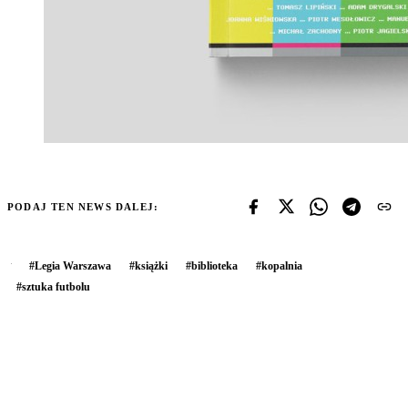
PODAJ TEN NEWS DALEJ:
#
Legia Warszawa
#
książki
#
biblioteka
#
kopalnia
#
sztuka futbolu