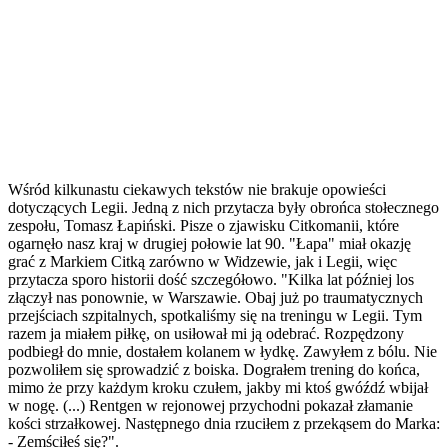
Wśród kilkunastu ciekawych tekstów nie brakuje opowieści
dotyczących Legii. Jedną z nich przytacza były obrońca stołecznego
zespołu, Tomasz Łapiński. Pisze o zjawisku Citkomanii, które
ogarnęło nasz kraj w drugiej połowie lat 90. "Łapa" miał okazję
grać z Markiem Citką zarówno w Widzewie, jak i Legii, więc
przytacza sporo historii dość szczegółowo. "Kilka lat później los
złączył nas ponownie, w Warszawie. Obaj już po traumatycznych
przejściach szpitalnych, spotkaliśmy się na treningu w Legii. Tym
razem ja miałem piłkę, on usiłował mi ją odebrać. Rozpędzony
podbiegł do mnie, dostałem kolanem w łydkę. Zawyłem z bólu. Nie
pozwoliłem się sprowadzić z boiska. Dograłem trening do końca,
mimo że przy każdym kroku czułem, jakby mi ktoś gwóźdź wbijał
w nogę. (...) Rentgen w rejonowej przychodni pokazał złamanie
kości strzałkowej. Następnego dnia rzuciłem z przekąsem do Marka:
- Zemściłeś się?".