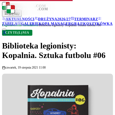
LEGIONISCI
.COM
LEGIONISCI
.COM
MENU
AKTUALNOŚCI
DRUŻYNA
2026/27
TERMINARZ
TABELA
GALERIE
KOPA MANAGER
GRAJ!
KOSZYKÓWKA
Legionisci.com
/
Aktualności
/
Biblioteka legionisty: Kopalnia. Sztuka futbolu #06
CZYTE(L)NIA
Biblioteka legionisty:
Kopalnia. Sztuka futbolu #06
czwartek, 19 sierpnia 2021 11:00