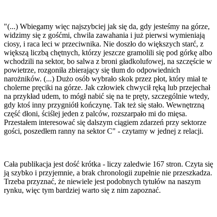
"(...) Wbiegamy więc najszybciej jak się da, gdy jesteśmy na górze,
widzimy się z gośćmi, chwila zawahania i już pierwsi wymieniają
ciosy, i raca leci w przeciwnika. Nie doszło do większych starć, z
większą liczbą chętnych, którzy jeszcze gramolili się pod górkę albo
wchodzili na sektor, bo salwa z broni gładkolufowej, na szczęście w
powietrze, rozgoniła zbierający się tłum do odpowiednich
narożników. (...) Dużo osób wybrało skok przez płot, który miał te
cholerne pręciki na górze. Jak człowiek chwycił ręką lub przejechał
na przykład udem, to mógł nabić się na te pręty, szczególnie wtedy,
gdy ktoś inny przygniótł kończynę. Tak też się stało. Wewnętrzną
część dłoni, ściślej jeden z palców, rozszarpało mi do mięsa.
Przestałem interesować się dalszym ciągiem zdarzeń przy sektorze
gości, poszedłem ranny na sektor C" - czytamy w jednej z relacji.
Cała publikacja jest dość krótka - liczy zaledwie 167 stron. Czyta się
ją szybko i przyjemnie, a brak chronologii zupełnie nie przeszkadza.
Trzeba przyznać, że niewiele jest podobnych tytułów na naszym
rynku, więc tym bardziej warto się z nim zapoznać.