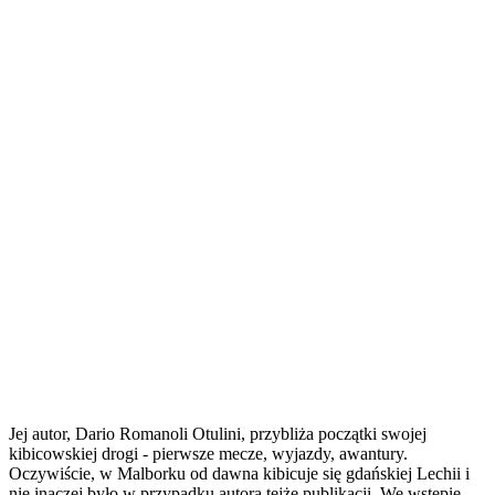
Jej autor, Dario Romanoli Otulini, przybliża początki swojej
kibicowskiej drogi - pierwsze mecze, wyjazdy, awantury.
Oczywiście, w Malborku od dawna kibicuje się gdańskiej Lechii i
nie inaczej było w przypadku autora tejże publikacji. We wstępie