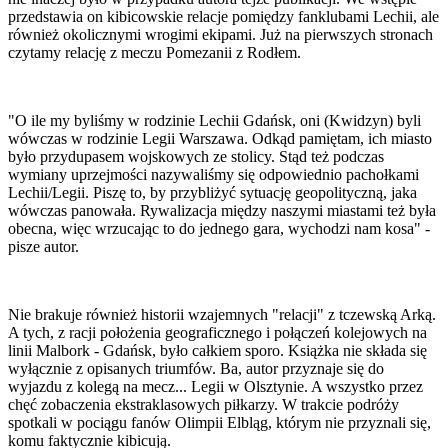
przedstawia on kibicowskie relacje pomiędzy fanklubami Lechii, ale
również okolicznymi wrogimi ekipami. Już na pierwszych stronach
czytamy relację z meczu Pomezanii z Rodłem.
"O ile my byliśmy w rodzinie Lechii Gdańsk, oni (Kwidzyn) byli
wówczas w rodzinie Legii Warszawa. Odkąd pamiętam, ich miasto
było przydupasem wojskowych ze stolicy. Stąd też podczas
wymiany uprzejmości nazywaliśmy się odpowiednio pachołkami
Lechii/Legii. Piszę to, by przybliżyć sytuację geopolityczną, jaka
wówczas panowała. Rywalizacja między naszymi miastami też była
obecna, więc wrzucając to do jednego gara, wychodzi nam kosa" -
pisze autor.
Nie brakuje również historii wzajemnych "relacji" z tczewską Arką.
A tych, z racji położenia geograficznego i połączeń kolejowych na
linii Malbork - Gdańsk, było całkiem sporo. Książka nie składa się
wyłącznie z opisanych triumfów. Ba, autor przyznaje się do
wyjazdu z kolegą na mecz... Legii w Olsztynie. A wszystko przez
chęć zobaczenia ekstraklasowych piłkarzy. W trakcie podróży
spotkali w pociągu fanów Olimpii Elbląg, którym nie przyznali się,
komu faktycznie kibicują.