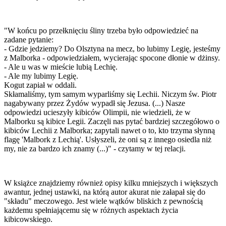
"W końcu po przełknięciu śliny trzeba było odpowiedzieć na
zadane pytanie:
- Gdzie jedziemy? Do Olsztyna na mecz, bo lubimy Legię, jesteśmy
z Malborka - odpowiedziałem, wycierając spocone dłonie w dżinsy.
- Ale u was w mieście lubią Lechię.
- Ale my lubimy Legię.
Kogut zapiał w oddali.
Skłamaliśmy, tym samym wyparliśmy się Lechii. Niczym św. Piotr
nagabywany przez Żydów wypadł się Jezusa. (...) Nasze
odpowiedzi ucieszyły kibiców Olimpii, nie wiedzieli, że w
Malborku są kibice Legii. Zaczęli nas pytać bardziej szczegółowo o
kibiców Lechii z Malborka; zapytali nawet o to, kto trzyma słynną
flagę 'Malbork z Lechią'. Usłyszeli, że oni są z innego osiedla niż
my, nie za bardzo ich znamy (...)" - czytamy w tej relacji.
W książce znajdziemy również opisy kilku mniejszych i większych
awantur, jednej ustawki, na którą autor akurat nie załapał się do
"składu" meczowego. Jest wiele wątków bliskich z pewnością
każdemu spełniającemu się w różnych aspektach życia
kibicowskiego.