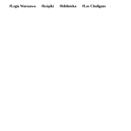
#
Legia Warszawa
#
książki
#
biblioteka
#
Los Chuligans