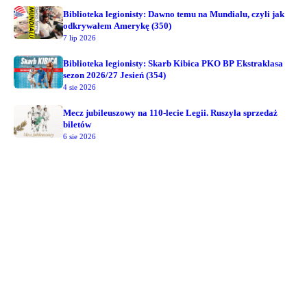
Biblioteka legionisty: Dawno temu na Mundialu, czyli jak
odkrywałem Amerykę (350)
7 lip 2026
Biblioteka legionisty: Skarb Kibica PKO BP Ekstraklasa
sezon 2026/27 Jesień (354)
4 sie 2026
Mecz jubileuszowy na 110-lecie Legii. Ruszyła sprzedaż
biletów
6 sie 2026