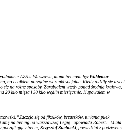
awodnikiem AZS-u Warszawa, moim trenerem był
Waldemar
g, no i całkiem porządne warunki socjalne. Kiedy rodziły się dzieci,
ło się na różne sposoby. Zarabiałem wtedy ponad średnią krajową,
na 20 kilo mięsa i 30 kilo wędlin miesięcznie. Kupowałem w
limowski. "
Zaczęło się od fikołków, brzuszków, turlania piłek
m Kamę na trening na warszawską Legię - opowiada Robert. - Miała
y początkujący trener,
Krzysztof Suchocki
, powiedział z podziwem: