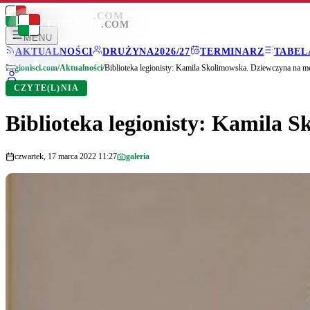
LEGIONISCI
.COM
LEGIONISCI
.COM
MENU
AKTUALNOŚCI
DRUŻYNA
2026/27
TERMINARZ
TABEL
Legionisci.com
/
Aktualności
/
Biblioteka legionisty: Kamila Skolimowska. Dziewczyna na m
CZYTE(L)NIA
Biblioteka legionisty: Kamila 
czwartek, 17 marca 2022 11:27
galeria