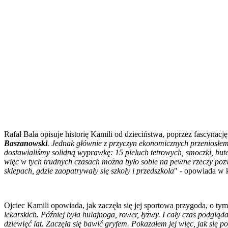
Rafał Bała opisuje historię Kamili od dzieciństwa, poprzez fascynację 
Baszanowski
. Jednak głównie z przyczyn ekonomicznych przeniosłem s
dostawialiśmy solidną wyprawkę: 15 pieluch tetrowych, smoczki, but
więc w tych trudnych czasach można było sobie na pewne rzeczy pozw
sklepach, gdzie zaopatrywały się szkoły i przedszkola
" - opowiada w k
Ojciec Kamili opowiada, jak zaczęła się jej sportowa przygoda, o tym
lekarskich. Później była hulajnoga, rower, łyżwy. I cały czas podg
dziewięć lat. Zaczęła się bawić gryfem. Pokazałem jej więc, jak się p