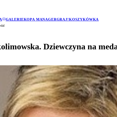
A
GALERIE
KOPA MANAGER
GRAJ!
KOSZYKÓWKA
edal
Skolimowska. Dziewczyna na meda