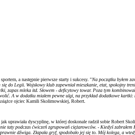
sportem, a następnie pierwsze starty i sukcesy. "
Na początku byłem z
ię do Legii. Wojskowy klub zapewniał mieszkanie, etat, spokojny trenin
elki, zapas mleka itd. Słowem - deficytowy towar. Poza tym kombinowa
olić. A w dodatku miałem pewne ulgi, na przykład dodatkowe kartki: 
siążce ojciec Kamili Skolimowskiej, Robert.
 jak uprawiała dyscyplinę, w której doskonale radził sobie Robert Sko
lądanie taty podczas ćwiczeń zgrupowań ciężarowców. - Kiedyś zabrałe
oprawnie dźwiga. Złapała gryf, spodobało jej się to. Mój kolega, a wted