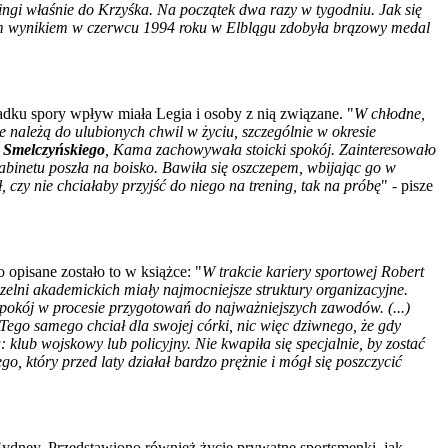
ingi właśnie do Krzyśka. Na początek dwa razy w tygodniu. Jak się
 Tym wynikiem w czerwcu 1994 roku w Elblągu zdobyła brązowy medal
adku spory wpływ miała Legia i osoby z nią związane. "
W chłodne,
 należą do ulubionych chwil w życiu, szczególnie w okresie
Smelczyńskiego
, Kama zachowywała stoicki spokój. Zainteresowało
abinetu poszła na boisko. Bawiła się oszczepem, wbijając go w
, czy nie chciałaby przyjść do niego na trening, tak na próbę
" - pisze
opisane zostało to w książce: "
W trakcie kariery sportowej Robert
elni akademickich miały najmocniejsze struktury organizacyjne.
spokój w procesie przygotowań do najważniejszych zawodów. (...)
 Tego samego chciał dla swojej córki, nic więc dziwnego, że gdy
lub wojskowy lub policyjny. Nie kwapiła się specjalnie, by zostać
o, który przed laty działał bardzo prężnie i mógł się poszczycić
Sydney. Przedstawiono również życie prywatne sportsmenki, jak