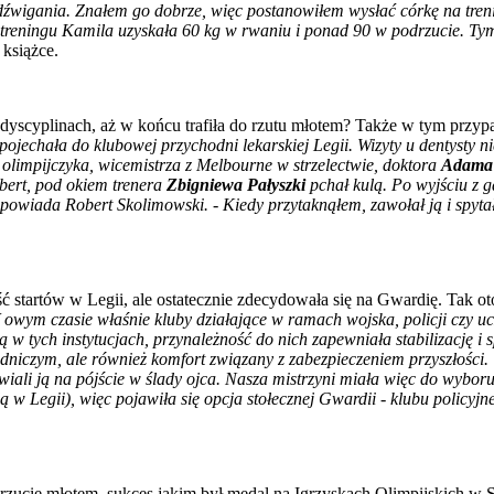
e dźwigania. Znałem go dobrze, więc postanowiłem wysłać córkę na tren
zym treningu Kamila uzyskała 60 kg w rwaniu i ponad 90 w podrzucie.
 książce.
dyscyplinach, aż w końcu trafiła do rzutu młotem? Także w tym przyp
echała do klubowej przychodni lekarskiej Legii. Wizyty u dentysty nie
o olimpijczyka, wicemistrza z Melbourne w strzelectwie, doktora
Adama 
obert, pod okiem trenera
Zbigniewa Pałyszki
pchał kulą. Po wyjściu z g
- opowiada Robert Skolimowski. - Kiedy przytaknąłem, zawołał ją i spytał
artów w Legii, ale ostatecznie zdecydowała się na Gwardię. Tak oto 
ym czasie właśnie kluby działające w ramach wojska, policji czy ucz
 tych instytucjach, przynależność do nich zapewniała stabilizację i 
wodniczym, ale również komfort związany z zabezpieczeniem przyszłości.
 ją na pójście w ślady ojca. Nasza mistrzyni miała więc do wyboru: k
 w Legii), więc pojawiła się opcja stołecznej Gwardii - klubu policyjneg
rzucie młotem, sukces jakim był medal na Igrzyskach Olimpijskich w 