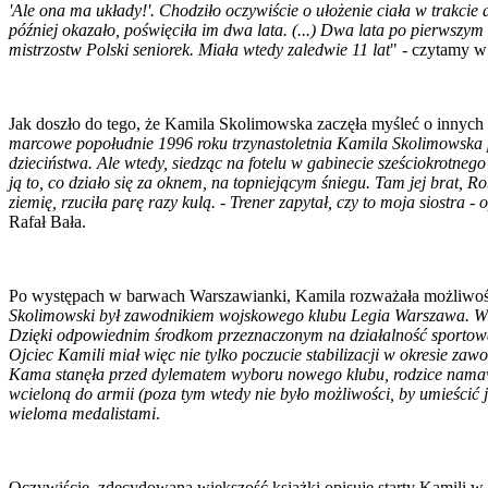
'Ale ona ma układy!'. Chodziło oczywiście o ułożenie ciała w trakci
później okazało, poświęciła im dwa lata. (...) Dwa lata po pierws
mistrzostw Polski seniorek. Miała wtedy zaledwie 11 lat
" - czytamy w
Jak doszło do tego, że Kamila Skolimowska zaczęła myśleć o innych 
marcowe popołudnie 1996 roku trzynastoletnia Kamila Skolimowska poj
dzieciństwa. Ale wtedy, siedząc na fotelu w gabinecie sześciokrotneg
ją to, co działo się za oknem, na topniejącym śniegu. Tam jej brat, R
ziemię, rzuciła parę razy kulą. - Trener zapytał, czy to moja siostra 
Rafał Bała.
Po występach w barwach Warszawianki, Kamila rozważała możliwość st
Skolimowski był zawodnikiem wojskowego klubu Legia Warszawa. W ow
Dzięki odpowiednim środkom przeznaczonym na działalność sportową w
Ojciec Kamili miał więc nie tylko poczucie stabilizacji w okresie za
Kama stanęła przed dylematem wyboru nowego klubu, rodzice namawiali
wcieloną do armii (poza tym wtedy nie było możliwości, by umieścić ją
wieloma medalistami
.
Oczywiście, zdecydowana większość książki opisuje starty Kamili w 