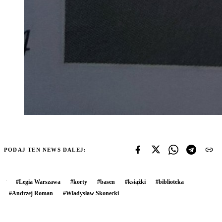
PODAJ TEN NEWS DALEJ:
#
Legia Warszawa
#
korty
#
basen
#
książki
#
biblioteka
#
Andrzej Roman
#
Władysław Skonecki