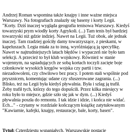
Andrzej Roman wspomina także knajpy i inne ważne miejsca
Warszawy. Na fotografiach znalazły się baseny i korty Legii.
"Korty. Dziś inaczej wygląda geografia tenisowa Warszawy. Kiedyś
towarzyski prym wiodły korty Agrykoli. (...) Tam tenis był bardziej
towarzyski niż gdzie indziej. Nawet na Legii. Tuż obok, ale jednak
inaczej. Tam rzadziej gościły damy towarzyszące, z pieskami, w
kapeluszach. Legia miała za to inną, wyróżniającą ją specyfikę.
Nawet w najtrudniejszych latach błędów i wypaczeń nie było tam
selekcji. A przecież to był klub wojskowy. Również w stanie
wojennym, na sąsiadujących ze sobą kortach toczyli zacięte boje
członkowie wysokich kręgów wojska czy partii i tzw.
niezadowoleni, czy chwilowo bez pracy. I potem stali wspólnie pod
prysznicem, komentując udane czy sfuszerowane zagrania. (...)
Blisko, też na Legii była kiedyś pływalnia. Była i szlag ją trafił.
Żeby trafił tych, którzy do tego dopuścili. Przez kilka miesięcy w
roku było to miejsce, gdzie szło się jak w dym. (...) Kiedyś
pływalnia poszła do remontu. I tak idzie i idzie, i końca nie widać.
Ech..." - czytamy w rozdziale kończącym książkę zatytułowanym
"Kawiarnie, kafejki, knajpy, restauracje, bale, korty, basen".
Tytuł:
Czterdziestu wspaniałych. Warszawskie postacie