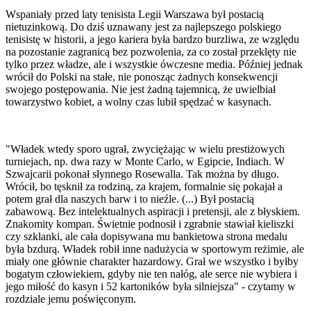
Wspaniały przed laty tenisista Legii Warszawa był postacią
nietuzinkową. Do dziś uznawany jest za najlepszego polskiego
tenisistę w historii, a jego kariera była bardzo burzliwa, ze względu
na pozostanie zagranicą bez pozwolenia, za co został przeklęty nie
tylko przez władze, ale i wszystkie ówczesne media. Później jednak
wrócił do Polski na stałe, nie ponosząc żadnych konsekwencji
swojego postępowania. Nie jest żadną tajemnicą, że uwielbiał
towarzystwo kobiet, a wolny czas lubił spędzać w kasynach.
"Władek wtedy sporo ugrał, zwyciężając w wielu prestiżowych
turniejach, np. dwa razy w Monte Carlo, w Egipcie, Indiach. W
Szwajcarii pokonał słynnego Rosewalla. Tak można by długo.
Wrócił, bo tęsknił za rodziną, za krajem, formalnie się pokajał a
potem grał dla naszych barw i to nieźle. (...) Był postacią
zabawową. Bez intelektualnych aspiracji i pretensji, ale z błyskiem.
Znakomity kompan. Świetnie podnosił i zgrabnie stawiał kieliszki
czy szklanki, ale cała dopisywana mu bankietowa strona medalu
była bzdurą. Władek robił inne nadużycia w sportowym reżimie, ale
miały one głównie charakter hazardowy. Grał we wszystko i byłby
bogatym człowiekiem, gdyby nie ten nałóg, ale serce nie wybiera i
jego miłość do kasyn i 52 kartoników była silniejsza" - czytamy w
rozdziale jemu poświęconym.