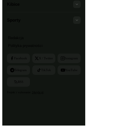
Kibice
Sporty
Redakcja
Polityka prywatności
Facebook
X / Twitter
Instagram
Telegram
TikTok
YouTube
RSS
Projekt i wykonanie:
24style.pl