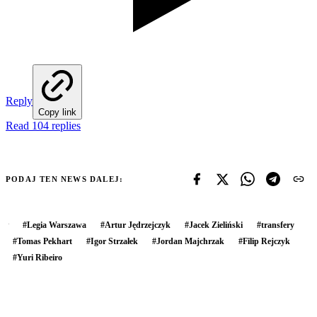
Reply
Copy link
Read 104 replies
PODAJ TEN NEWS DALEJ:
#
Legia Warszawa
#
Artur Jędrzejczyk
#
Jacek Zieliński
#
transfery
#
Tomas Pekhart
#
Igor Strzałek
#
Jordan Majchrzak
#
Filip Rejczyk
#
Yuri Ribeiro