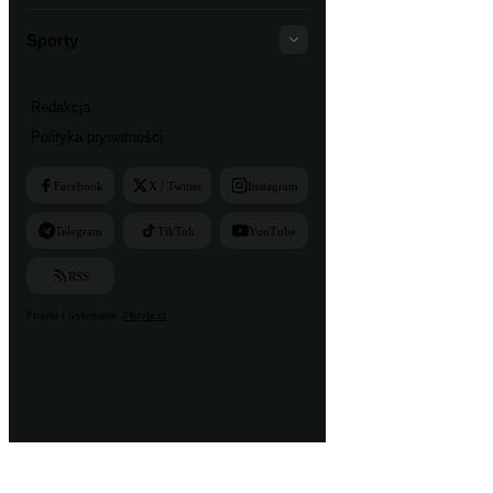
Sporty
Redakcja
Polityka prywatności
Facebook
X / Twitter
Instagram
Telegram
TikTok
YouTube
RSS
Projekt i wykonanie:
24style.pl