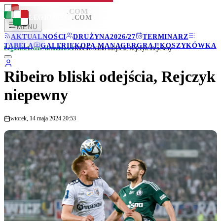
LEGIONISCI
.COM
LEGIONISCI
.COM
MENU
AKTUALNOŚCI
DRUŻYNA
2026/27
TERMINARZ
TABELA
GALERIE
KOPA MANAGER
GRAJ!
KOSZYKÓWKA
Legionisci.com
/
Aktualności
/
Ribeiro bliski odejścia, Rejczyk niepewny
Ribeiro bliski odejścia, Rejczyk
niepewny
wtorek, 14 maja 2024 20:53