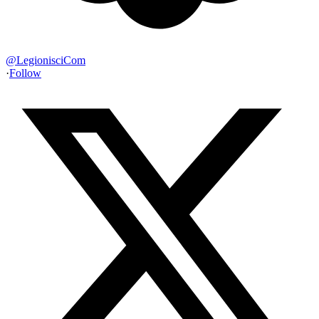
@
LegionisciCom
·
Follow