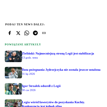
PODAJ TEN NEWS DALEJ:
POWIĄZANE ARTYKUŁY
Zieliński: Najmocniejszą stroną Legii jest stabilizacja
13 godz. temu
Data pożegnania Jędrzejczyka nie została jeszcze ustalona
31 lip 2026
Igor Strzałek odszedł z Legii
30 cze 2026
Legia wśród faworytów do pozyskania Kuchty.
Konkurencja jest jednak silna