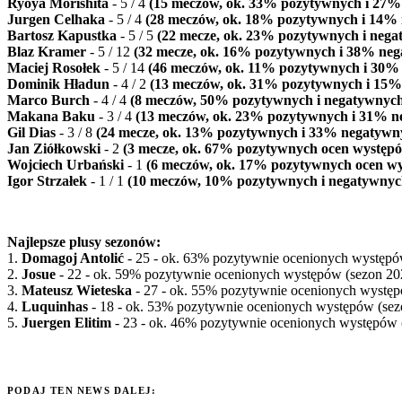
Ryoya Morishita
- 5
/ 4
(15 meczów, ok. 33% pozytywnych i 27%
Jurgen Celhaka
- 5
/ 4
(28 meczów, ok. 18% pozytywnych i 14%
Bartosz Kapustka
- 5
/ 5
(22 mecze, ok. 23% pozytywnych i neg
Blaz Kramer
- 5
/ 12
(32 mecze, ok. 16% pozytywnych i 38% ne
Maciej Rosołek
- 5
/ 14
(46 meczów, ok. 11% pozytywnych i 30%
Dominik Hładun
- 4
/ 2
(13 meczów, ok. 31% pozytywnych i 15%
Marco Burch
- 4
/ 4
(8 meczów, 50% pozytywnych i negatywnyc
Makana Baku
- 3
/ 4
(13 meczów, ok. 23% pozytywnych i 31% n
Gil Dias
- 3
/ 8
(24 mecze, ok. 13% pozytywnych i 33% negatywn
Jan Ziółkowski
- 2
(3 mecze, ok. 67% pozytywnych ocen występ
Wojciech Urbański
- 1
(6 meczów, ok. 17% pozytywnych ocen w
Igor Strzałek
- 1
/ 1
(10 meczów, 10% pozytywnych i negatywnyc
Najlepsze plusy sezonów:
1.
Domagoj Antolić
- 25
- ok. 63% pozytywnie ocenionych występó
2.
Josue
- 22
- ok. 59% pozytywnie ocenionych występów (sezon 20
3.
Mateusz Wieteska
- 27
- ok. 55% pozytywnie ocenionych występ
4.
Luquinhas
- 18
- ok. 53% pozytywnie ocenionych występów (sez
5.
Juergen Elitim
- 23
- ok. 46% pozytywnie ocenionych występów 
PODAJ TEN NEWS DALEJ: