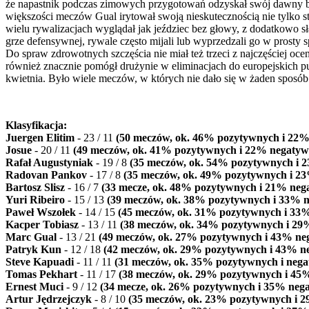
że napastnik podczas zimowych przygotowań odzyskał swój dawny bla
większości meczów Gual irytował swoją nieskutecznością nie tylko s
wielu rywalizacjach wyglądał jak jeździec bez głowy, z dodatkowo s
grze defensywnej, rywale często mijali lub wyprzedzali go w prost
Do spraw zdrowotnych szczęścia nie miał też trzeci z najczęściej 
również znacznie pomógł drużynie w eliminacjach do europejskich pu
kwietnia. Było wiele meczów, w których nie dało się w żaden sposób
Klasyfikacja:
Juergen Elitim
- 23
/ 11
(50 meczów, ok. 46% pozytywnych i 22
Josue
- 20
/ 11
(49 meczów, ok. 41% pozytywnych i 22% negatyw
Rafał Augustyniak
- 19
/ 8
(35 meczów, ok. 54% pozytywnych i 
Radovan Pankov
- 17
/ 8
(35 meczów, ok. 49% pozytywnych i 2
Bartosz Slisz
- 16
/ 7
(33 mecze, ok. 48% pozytywnych i 21% neg
Yuri Ribeiro
- 15
/ 13
(39 meczów, ok. 38% pozytywnych i 33% 
Paweł Wszołek
- 14
/ 15
(45 meczów, ok. 31% pozytywnych i 33
Kacper Tobiasz
- 13
/ 11
(38 meczów, ok. 34% pozytywnych i 29
Marc Gual
- 13
/ 21
(49 meczów, ok. 27% pozytywnych i 43% ne
Patryk Kun
- 12
/ 18
(42 meczów, ok. 29% pozytywnych i 43% n
Steve Kapuadi
- 11
/ 11
(31 meczów, ok. 35% pozytywnych i neg
Tomas Pekhart
- 11
/ 17
(38 meczów, ok. 29% pozytywnych i 45
Ernest Muci
- 9
/ 12
(34 mecze, ok. 26% pozytywnych i 35% neg
Artur Jędrzejczyk
- 8
/ 10
(35 meczów, ok. 23% pozytywnych i 