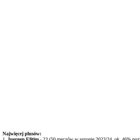
Najwięcej plusów:
1.
Juergen Elitim
- 23
(50 meczów w sezonie 2023/24, ok. 46% po