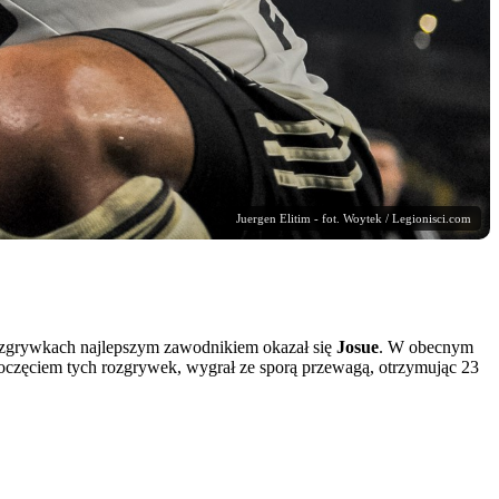
Juergen Elitim - fot. Woytek / Legionisci.com
rozgrywkach najlepszym zawodnikiem okazał się
Josue
. W obecnym
zpoczęciem tych rozgrywek, wygrał ze sporą przewagą, otrzymując 23