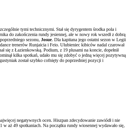
czególnie tymi technicznymi. Stał się dyrygentem środka pola i
rnika do zakończenia rundy jesiennej, ale w nowy rok wszedł z dobrą
z poprzedniego sezonu,
Josue
. Dla kapitana jego ostatni sezon w Legii
adance trenerów Runjaicia i Feio. Ulubieniec kibiców nadal czarował
gnał się z Łazienkowską. Podium, z 19 plusami na koncie, dopełnił
ominął kilka spotkań, udało mu się zdobyć o jedną więcej pozytywną
styniak został szybko cofnięty do poprzedniej pozycji i
ł najwięcej negatywnych ocen. Hiszpan zdecydowanie zawiódł i nie
1 w aż 49 spotkaniach. Na początku rundy wiosennej wydawało się,