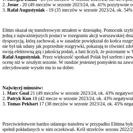
2.
Josue
- 20
(49 meczów w sezonie 2023/24, ok. 41% pozytywnie 
3.
Rafał Augustyniak
- 19
(35 meczów w sezonie 2023/24, ok. 54%
Elitim okazał się transferowym strzałem w dziesiątkę. Pomocnik szyb
jedną z najważniejszych postaci w rozegraniu akcji warszawskiej dr
dyspozycją, którą zachował, a w zasadzie powiększał do końca rozg
nie był tak udany jak poprzednie rozgrywki, pokazują to również zdo
swoją efektowną grą i jakością podań, a fani liczyli, że pozostanie 
Rafał Augustyniak
. Przez większość spotkań Polak był szefem i p
ocenę niż w zeszłym sezonie. W rundzie jesiennej pomysłem na zawodn
zdecydowanie wyszło mu to na dobre.
Najwięcej minusów:
1.
Marc Gual
21
(49 meczów w sezonie 2023/24, ok. 43% negatyw
2.
Patryk Kun
18
(42 mecze w sezonie 2023/24, ok. 43% negatywn
3.
Tomas Pekhart
17
(38 meczów w sezonie 2023/24, ok. 45% neg
Przeciwieństwem bardzo udanego transferu w przypadku Elitima by
spełnił pokładanych w nim oczekiwań. Król strzelców sezonu 2022/