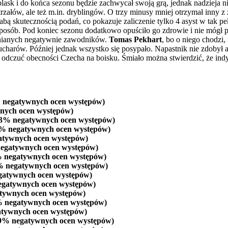
sk i do końca sezonu będzie zachwycał swoją grą, jednak nadzieja ni
trzałów, ale też m.in. dryblingów. O trzy minusy mniej otrzymał inn
łabą skutecznością podań, co pokazuje zaliczenie tylko 4 asyst w ta
y sposób. Pod koniec sezonu dodatkowo opuściło go zdrowie i nie móg
ocenianych negatywnie zawodników.
Tomas Pekhart
, bo o niego chodzi
charów. Później jednak wszystko się posypało. Napastnik nie zdobył 
 odczuć obecności Czecha na boisku. Śmiało można stwierdzić, że indy
% negatywnych ocen występów)
nych ocen występów)
23% negatywnych ocen występów)
3% negatywnych ocen występów)
atywnych ocen występów)
negatywnych ocen występów)
% negatywnych ocen występów)
% negatywnych ocen występów)
gatywnych ocen występów)
egatywnych ocen występów)
atywnych ocen występów)
% negatywnych ocen występów)
atywnych ocen występów)
29% negatywnych ocen występów)