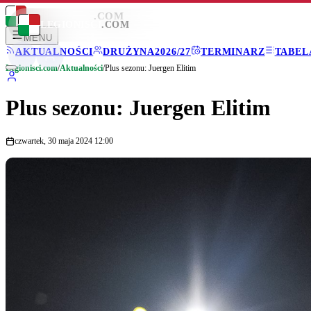
LEGIONISCI
.COM
LEGIONISCI
.COM
MENU
AKTUALNOŚCI
DRUŻYNA
2026/27
TERMINARZ
TABEL
Legionisci.com
/
Aktualności
/
Plus sezonu: Juergen Elitim
Plus sezonu: Juergen Elitim
czwartek, 30 maja 2024 12:00