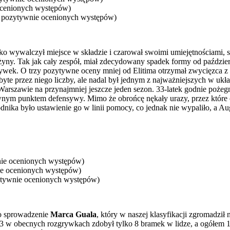
ocenionych występów)
 pozytywnie ocenionych występów)
ko wywalczył miejsce w składzie i czarował swoimi umiejętnościami, sz
użyny. Tak jak cały zespół, miał zdecydowany spadek formy od paździe
rywek. O trzy pozytywne oceny mniej od Elitima otrzymał zwycięzca 
byte przez niego liczby, ale nadal był jednym z najważniejszych w ukł
w Warszawie na przynajmniej jeszcze jeden sezon. 33-latek godnie poże
ewnym punktem defensywy. Mimo że obrońcę nękały urazy, przez które 
ika było ustawienie go w linii pomocy, co jednak nie wypaliło, a Augu
nie ocenionych występów)
ie ocenionych występów)
atywnie ocenionych występów)
ło sprowadzenie
Marca Guala
, który w naszej klasyfikacji zgromadzi
23 w obecnych rozgrywkach zdobył tylko 8 bramek w lidze, a ogółem 1