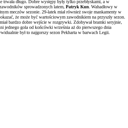
e trwała długo. Dobre występy były tylko przebłyskami, a w
y z zawodników sprowadzonych latem,
Patryk Kun
. Wahadłowy w
k pełnym meczów sezonie. 29-latek miał również swoje mankamenty w
ł pokazać, że może być wartościowym zawodnikiem na przyszły sezon.
, miał bardzo dobre wejście w rozgrywki. Zdobywał bramki seryjnie,
ani jednego gola od końcówki września aż do pierwszego dnia
widualnie był to najgorszy sezon Pekharta w barwach Legii.