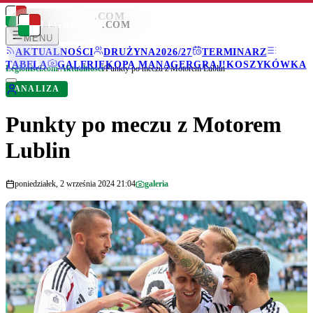
LEGIONISCI
.COM
LEGIONISCI
.COM
MENU
AKTUALNOŚCI
DRUŻYNA
2026/27
TERMINARZ
TABELA
GALERIE
KOPA MANAGER
GRAJ!
KOSZYKÓWKA
Legionisci.com
/
Aktualności
/
Punkty po meczu z Motorem Lublin
ANALIZA
Punkty po meczu z Motorem
Lublin
poniedziałek, 2 września 2024 21:04
galeria