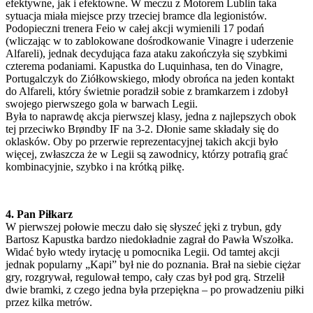
efektywne, jak i efektowne. W meczu z Motorem Lublin taka
sytuacja miała miejsce przy trzeciej bramce dla legionistów.
Podopieczni trenera Feio w całej akcji wymienili 17 podań
(wliczając w to zablokowane dośrodkowanie Vinagre i uderzenie
Alfareli), jednak decydująca faza ataku zakończyła się szybkimi
czterema podaniami. Kapustka do Luquinhasa, ten do Vinagre,
Portugalczyk do Ziółkowskiego, młody obrońca na jeden kontakt
do Alfareli, który świetnie poradził sobie z bramkarzem i zdobył
swojego pierwszego gola w barwach Legii.
Była to naprawdę akcja pierwszej klasy, jedna z najlepszych obok
tej przeciwko Brøndby IF na 3-2. Dłonie same składały się do
oklasków. Oby po przerwie reprezentacyjnej takich akcji było
więcej, zwłaszcza że w Legii są zawodnicy, którzy potrafią grać
kombinacyjnie, szybko i na krótką piłkę.
4. Pan Piłkarz
W pierwszej połowie meczu dało się słyszeć jęki z trybun, gdy
Bartosz Kapustka bardzo niedokładnie zagrał do Pawła Wszołka.
Widać było wtedy irytację u pomocnika Legii. Od tamtej akcji
jednak popularny „Kapi” był nie do poznania. Brał na siebie ciężar
gry, rozgrywał, regulował tempo, cały czas był pod grą. Strzelił
dwie bramki, z czego jedna była przepiękna – po prowadzeniu piłki
przez kilka metrów.