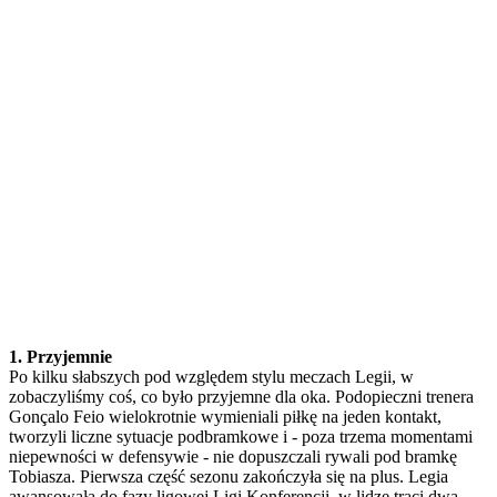
1. Przyjemnie
Po kilku słabszych pod względem stylu meczach Legii, w
zobaczyliśmy coś, co było przyjemne dla oka. Podopieczni trenera
Gonçalo Feio wielokrotnie wymieniali piłkę na jeden kontakt,
tworzyli liczne sytuacje podbramkowe i - poza trzema momentami
niepewności w defensywie - nie dopuszczali rywali pod bramkę
Tobiasza. Pierwsza część sezonu zakończyła się na plus. Legia
awansowała do fazy ligowej Ligi Konferencji, w lidze traci dwa