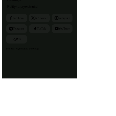
Polityka prywatności
Facebook
X / Twitter
Instagram
Telegram
TikTok
YouTube
RSS
Projekt i wykonanie:
24style.pl