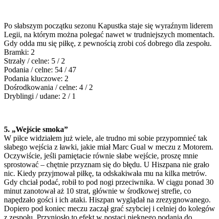
Po słabszym początku sezonu Kapustka staje się wyraźnym liderem
Legii, na którym można polegać nawet w trudniejszych momentach.
Gdy odda mu się piłkę, z pewnością zrobi coś dobrego dla zespołu.
Bramki: 2
Strzały / celne: 5 / 2
Podania / celne: 54 / 47
Podania kluczowe: 2
Dośrodkowania / celne: 4 / 2
Dryblingi / udane: 2 / 1
5. „Wejście smoka”
W piłce widziałem już wiele, ale trudno mi sobie przypomnieć tak
słabego wejścia z ławki, jakie miał Marc Gual w meczu z Motorem.
Oczywiście, jeśli pamiętacie równie słabe wejście, proszę mnie
sprostować – chętnie przyznam się do błędu. U Hiszpana nie grało
nic. Kiedy przyjmował piłkę, ta odskakiwała mu na kilka metrów.
Gdy chciał podać, robił to pod nogi przeciwnika. W ciągu ponad 30
minut zanotował aż 10 strat, głównie w środkowej strefie, co
napędzało gości i ich ataki. Hiszpan wyglądał na zrezygnowanego.
Dopiero pod koniec meczu zaczął grać szybciej i celniej do kolegów
z zespołu. Przyniosło to efekt w postaci pięknego podania do