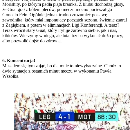
Morishity, po którym padła piąta bramka. Z klubu dochodzą głosy,
że Gual grał z bólem pleców, po meczu mocno pocieszał go
Goncalo Feio. Ogólnie jednak trudno zrozumieć postawę
zawodnika, który miał imponujący początek sezonu, świetnie zagrał
z Zagłębiem, a potem w eliminacjach Ligi Konferencji. A teraz?
Teraz wrócił stary Gual, który irytuje zarówno siebie, jak i nas,
kibiców. Wierzymy w niego, ale tutaj trzeba wykonać dużo pracy,
albo pozwolić dojść do zdrowia.
6. Koncentracja!
Musiałem się tym zająć, bo dla mnie to niewybaczalne. Chodzi o
dwie sytuacje z ostatnich minut meczu w wykonaniu Pawła
Wszołka.