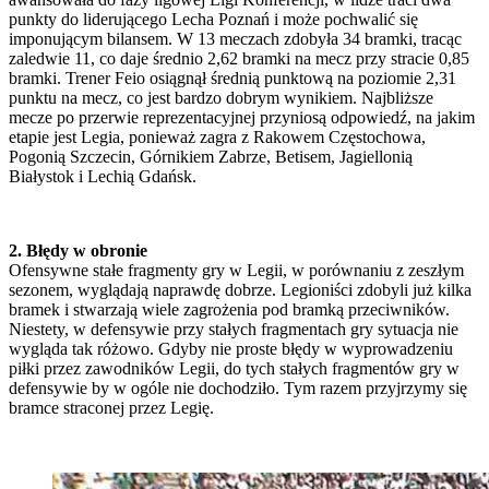
punkty do liderującego Lecha Poznań i może pochwalić się
imponującym bilansem. W 13 meczach zdobyła 34 bramki, tracąc
zaledwie 11, co daje średnio 2,62 bramki na mecz przy stracie 0,85
bramki. Trener Feio osiągnął średnią punktową na poziomie 2,31
punktu na mecz, co jest bardzo dobrym wynikiem. Najbliższe
mecze po przerwie reprezentacyjnej przyniosą odpowiedź, na jakim
etapie jest Legia, ponieważ zagra z Rakowem Częstochowa,
Pogonią Szczecin, Górnikiem Zabrze, Betisem, Jagiellonią
Białystok i Lechią Gdańsk.
2. Błędy w obronie
Ofensywne stałe fragmenty gry w Legii, w porównaniu z zeszłym
sezonem, wyglądają naprawdę dobrze. Legioniści zdobyli już kilka
bramek i stwarzają wiele zagrożenia pod bramką przeciwników.
Niestety, w defensywie przy stałych fragmentach gry sytuacja nie
wygląda tak różowo. Gdyby nie proste błędy w wyprowadzeniu
piłki przez zawodników Legii, do tych stałych fragmentów gry w
defensywie by w ogóle nie dochodziło. Tym razem przyjrzymy się
bramce straconej przez Legię.