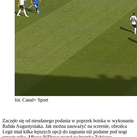
fot. Canal+ Sport
Zaczęło się od nieudanego podania w poprzek boiska w wykonaniu
Rafała Augustyniaka. Jak można zauważyć na screenie, obrońca
Legii miał kilka lepszych opcji do zagrania niż podanie pod nogi