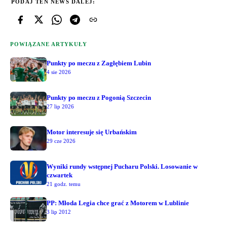
PODAJ TEN NEWS DALEJ:
POWIĄZANE ARTYKUŁY
Punkty po meczu z Zagłębiem Lubin
4 sie 2026
Punkty po meczu z Pogonią Szczecin
27 lip 2026
Motor interesuje się Urbańskim
29 cze 2026
Wyniki rundy wstępnej Pucharu Polski. Losowanie w
czwartek
21 godz. temu
PP: Młoda Legia chce grać z Motorem w Lublinie
3 lip 2012