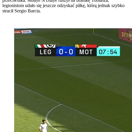
przeciwnika. Mbaye N'Diaye ruszył na bramkę Tobiasza,
legionistom udało się jeszcze odzyskać piłkę, którą jednak szybko
stracił Sergio Barcia.