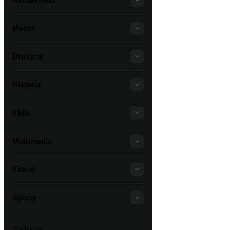
Mecze
Drużyna
Historia
Klub
Multimedia
Kibice
Sporty
Redakcja