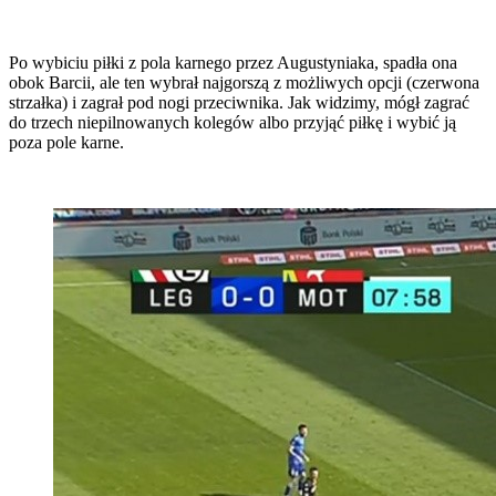
Po wybiciu piłki z pola karnego przez Augustyniaka, spadła ona
obok Barcii, ale ten wybrał najgorszą z możliwych opcji (czerwona
strzałka) i zagrał pod nogi przeciwnika. Jak widzimy, mógł zagrać
do trzech niepilnowanych kolegów albo przyjąć piłkę i wybić ją
poza pole karne.