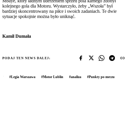
Mbaye, który ładnym uderzeniem sprzed pola karnego zdobył
kolejnego gola dla Motoru. Wystarczyło, żeby „Wszoła” był
bardziej skoncentrowany na piłce i swoich zadaniach. Te dwie
sytuacje spokojnie można było uniknąć.
Kamil Dumała
PODAJ TEN NEWS DALEJ:
#
Legia Warszawa
#
Motor Lublin
#
analiza
#
Punkty po meczu