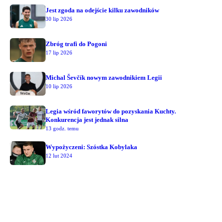
Jest zgoda na odejście kilku zawodników
30 lip 2026
Zbróg trafi do Pogoni
17 lip 2026
Michal Ševčík nowym zawodnikiem Legii
10 lip 2026
Legia wśród faworytów do pozyskania Kuchty.
Konkurencja jest jednak silna
13 godz. temu
Wypożyczeni: Szóstka Kobylaka
12 lut 2024