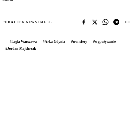
PODAJ TEN NEWS DALEJ:
#
Legia Warszawa
#
Arka Gdynia
#
transfery
#
wypożyczenie
#
Jordan Majchrzak