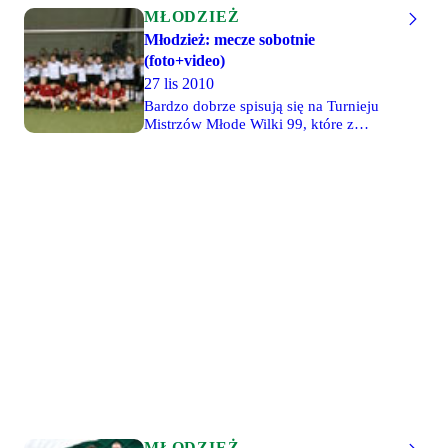
MŁODZIEŻ
Młodzież: mecze sobotnie
(foto+video)
27 lis 2010
Bardzo dobrze spisują się na Turnieju
Mistrzów Młode Wilki 99, które z
kompletem 3 zwycięstw pewnie
awansowały do niedzielnego
ćwierćfinału. Gracze o rok młodsi zajęli
za to 2. miejsce na turnieju w Puławach,
a Mikołaj Neuman został królem
strzelców. Dobrze poszło Młodym
Wilkom 92/3 i 97 w meczach
wyjazdowych z Banikiem Ostrava -
zwycięstwa 3-2 i 5-1 z tak
wymagającymi przeciwnikami to dobre
osiągnięcie. Gracze z rocznika 96
pokonali 6-2 OKS Stomil Olsztyn.
MŁODZIEŻ