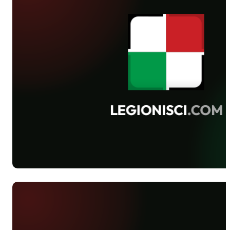
zagrali nieskutecznie i mimo sporej
przewagi bezbramkowo zremisowali z
Agrykolą. Zwycięstwo 5-2 nad
SEMPem odnieśli za to żacy CWKS.
Fotoreportaż z meczu Agrykola - Legia
91 - 34 zdjęcia Bodziacha