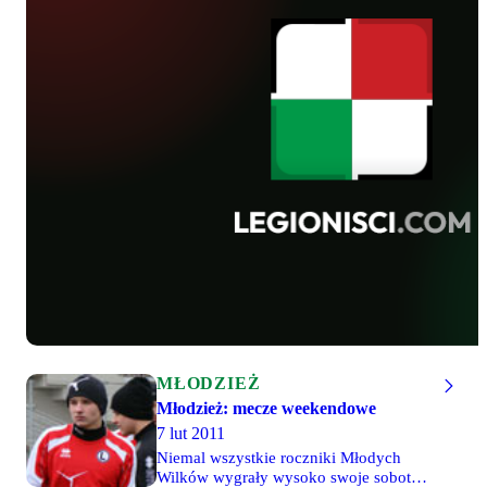
zaciętym meczu zremisowali 1-1 z
Agrykolą. Oba gole padły w końcówce
meczu.
MŁODZIEŻ
Młodzież: mecze weekendowe
7 lut 2011
Niemal wszystkie roczniki Młodych
Wilków wygrały wysoko swoje sobotnie