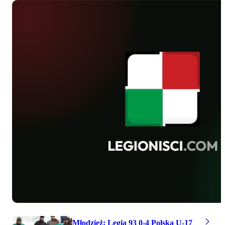
dzisiejszym. Dwumecz juniorów z
KSZO zakończył się zwycięstwami
legionistów, 1-0 i 4-0. Młode Wilki 96
zremisowały 2-2 z Sygnałem Lublin, ich
o 2 lata młodsi koledzy ulegli 3-4
Lechowi Poznań, zaś gracze rocznika
99 wygrali z poznaniakami aż 6-2. W
meczu Młode Wilki 2000-CWKS Legia
99/00 padł wynik 1-4 dla
"Wojskowych".
Młodzież: Legia 93 0-4 Polska U-17