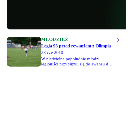
MŁODZIEŻ
Legia 93 przed rewanżem z Olimpią
23 cze 2010
W niedzielne popołudnie młodzi
legioniści przybliżyli się do awansu do
czołowej ósemki drużyn w Polsce,
wygrywając na wyjeździe 3-1 z Olimpią
Elbląg. Aby awansować dalej, Młode
Wilki nie mogą sobie pozwolić na
porażkę wyżej niż 2 bramkami. Można
jednak być pewnym, że nas zawodnicy i
w tym meczu walczyć będą od
pierwszej do ostatniej minuty o
zwycięstwo. Mecz rewanżowy odbędzie
się w czwartek o 14:00 na boisku przy
ul. Blokowej 3 na praskim Zaciszu.