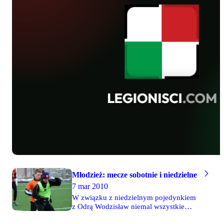
Młodzież: mecze sobotnie i niedzielne
7 mar 2010
W związku z niedzielnym pojedynkiem
z Odrą Wodzisław niemal wszystkie
sparingi młodzieży odbyły się w dniu