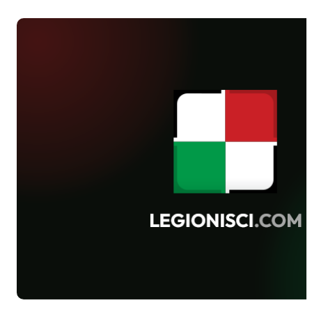
mecze. Najwyższe zwycięstwo odnieśli
chłopcy z rocznika 2000 - aż 15-0 z
Widokiem Lublin. Jedyną porażkę (1-2
z Zawiszą '96) ponieśli trampkarze, a
remisowali w Bełchatowie gracze
roczników '95 i '97. W niedzielę Młode
Wilki '94 zremisowały 2-2 z ŁKS-em.
Żacy CWKS Legia po porażce w
ostatnim meczu zajęli 3. miejsce na
turnieju halowym w Nadarzynie, ale
nagroda dla najlepszego zawodnika
przypadła legioniście Michałowi
Paradowskiemu.