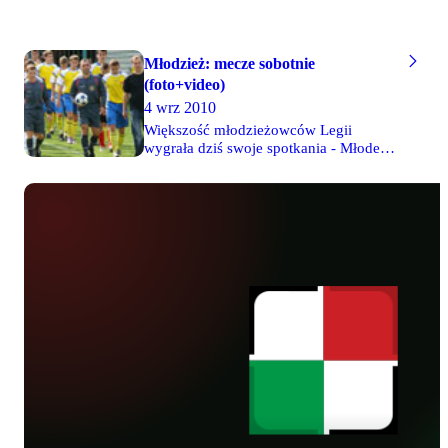
Młodzież: mecze sobotnie
(foto+video)
4 wrz 2010
Większość młodzieżowców Legii
wygrała dziś swoje spotkania - Młode
Wilki 96 wygrały 6-1 w Grodzisku,
gracze z rocznika 97 rozgromili 8-0
Proch Pionki, a Delta 98 wyjechała z
Łazienkowskiej pokonana 3-0. Wygrały
również obie drużyny juniorskie, zaś
Młode Wilki 95 w meczu na szczycie
uległy 0-1 KS Piaseczno. Trampkarze
CWKS 95 rozgromili 6-1 Piast Feliksów,
zaś orliki zremisowały 3-3 z Drukarzem.