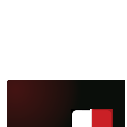
jej fotel lidera. Jedyną bramkę meczu
zdobył Michał Rzuchowski. W
inauguracyjnej kolejce II Mazowieckiej
Ligi Juniorów Młodszych CWKS Legia
94 zremisowała bezbramkowo z MKS
Mława.