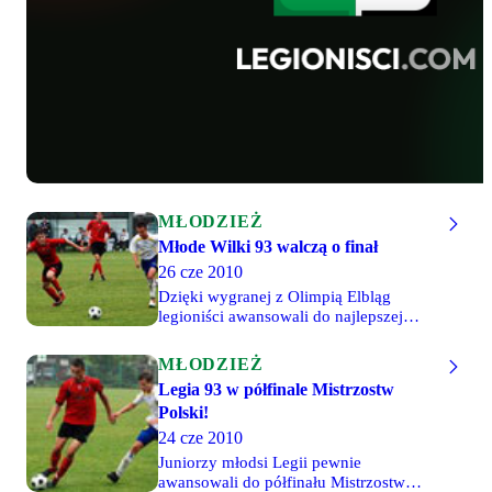
MŁODZIEŻ
Młode Wilki 93 walczą o finał
26 cze 2010
Dzięki wygranej z Olimpią Elbląg
legioniści awansowali do najlepszej
ósemki drużyn walczących o tytuł
Mistrza Polski juniorów młodszych.
MŁODZIEŻ
Ostatnią, ale niełatwą przeszkodą na
Legia 93 w półfinale Mistrzostw
drodze do turnieju finałowego w Łodzi
Polski!
jest UKP Prym Zielona Góra. Drużyna z
woj. lubuskiego pokonała 4-3 i 2-0
24 cze 2010
Hetmana Zamość, a w swoich szeregach
Juniorzy młodsi Legii pewnie
ma kilku reprezentantów Polski.
awansowali do półfinału Mistrzostw