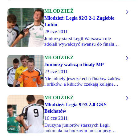
MŁODZIEŻ
Młodzież: Legia 92/3 2-1 Zagłebie
Lubin
28 cze 2011
Juniorzy starsi Legii Warszawa nie
zdołali wywalczyć awansu do finału
mistrzostw Polski. W pierwszym
spotkaniu "wojskowi" przegrali z
MŁODZIEŻ
"miedziowymi" 0-3. Dziś wygrali na
Juniorzy walczą o finały MP
Łazienkowskiej, ale tylko 2-1. Po
23 cze 2011
pierwszej połowie legioniści prowadzili
1-0, choć powinni zdecydowanie wyżej.
Nie minęły jeszcze echa finałów żaków
Dziesięć minut przed końcem
i orlików, a kibiców czekają kolejne
podwyższyli na 2-0, ale w doliczonym
emocje związane z występami Młodych
czasie gry Zagłębie zdobyło bramkę,
Wilków. Już dziś o 17 na boisku ze
MŁODZIEŻ
która przypieczętowała ich awans do
sztuczną nawierzchnią (wejście od
Młodzież: Legia 92/3 2-0 GKS
finałów.
strony tr. Krytej) przy Łazienkowskiej
Bełchatów
juniorzy młodsi podejmować będą
Bałtyk Gdynia. Z kolei w piątek,
16 cze 2011
również o 17, najstarsza drużyna
Drużyna juniorów starszych Legii
Młodych Wilków (92/3) zagra z
pokonała na bocznym boisku przy
Zagłębiem w Lubinie. Stawką obu
Łazienkowskiej w ćwierćfinałowym