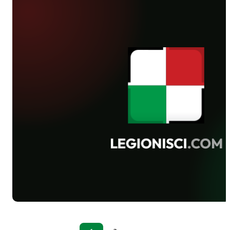
rewanżem, który odbędzie się w
meczu Młode Wilki 93 pokonały 5-0
czwartek o 14 na boisku przy ul.
Broń Radom, rewanżując się za porażkę
Blokowej 3. Już teraz zapraszamy!
z rundy jesiennej. Legia 95 rozgromiła
16-0 Nadnarwiankę. Juniorzy starsi
zagrali nieskutecznie i mimo sporej
przewagi bezbramkowo zremisowali z
Agrykolą. Zwycięstwo 5-2 nad
SEMPem odnieśli za to żacy CWKS.
Fotoreportaż z meczu Agrykola - Legia
91 - 34 zdjęcia Bodziacha