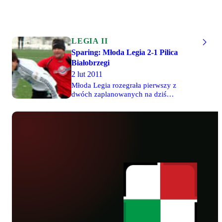
LEGIA II
Sparing: Młoda Legia 2-1 Pilica
Białobrzegi
2 lut 2011
Młoda Legia rozegrała pierwszy z
dwóch zaplanowanych na dziś
sparingów, pokonując przy
Łazienkowskiej 2-1 IV-ligową Pilicę
Białobrzegi. Prowadzenie dla
legionistów zdobył jeszcze przed
przerwą Kamil Kamiński. Po godzinie
gry goście wyrównali, ale kilka minut
później wynik ustalił precyzyjnym
strzałem z rzutu wolnego Bartosz
Kozakiewicz. O godzinie 17
teoretycznie mocniejszy skład rozegra w
Sulejówku mecz z Bugiem Wyszków.
Fotoreportaż z meczu - 22 zdjęcia