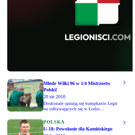
Młode Wilki 96 w 1/4 Mistrzostw
Polski!
20 sie 2010
Doskonale spisują się trampkarze Legii
na odbywających się w Łodzi
Mistrzostwach Polski U-15. Po
zwycięstwach nad Top-54 Biała
POLSKA
Podlaska, Zawiszą Bydgoszcz i
U-18: Powołanie dla Kamińskiego
Śląskiem Wrocław podopieczni