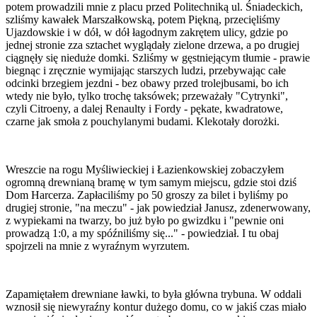
potem prowadzili mnie z placu przed Politechniką ul. Śniadeckich,
szliśmy kawałek Marszałkowską, potem Piękną, przecięliśmy
Ujazdowskie i w dół, w dół łagodnym zakrętem ulicy, gdzie po
jednej stronie zza sztachet wyglądały zielone drzewa, a po drugiej
ciągnęły się nieduże domki. Szliśmy w gęstniejącym tłumie - prawie
biegnąc i zręcznie wymijając starszych ludzi, przebywając całe
odcinki brzegiem jezdni - bez obawy przed trolejbusami, bo ich
wtedy nie było, tylko trochę taksówek; przeważały "Cytrynki",
czyli Citroeny, a dalej Renaulty i Fordy - pękate, kwadratowe,
czarne jak smoła z pouchylanymi budami. Klekotały dorożki.
Wreszcie na rogu Myśliwieckiej i Łazienkowskiej zobaczyłem
ogromną drewnianą bramę w tym samym miejscu, gdzie stoi dziś
Dom Harcerza. Zapłaciliśmy po 50 groszy za bilet i byliśmy po
drugiej stronie, "na meczu" - jak powiedział Janusz, zdenerwowany,
z wypiekami na twarzy, bo już było po gwizdku i "pewnie oni
prowadzą 1:0, a my spóźniliśmy się..." - powiedział. I tu obaj
spojrzeli na mnie z wyraźnym wyrzutem.
Zapamiętałem drewniane ławki, to była główna trybuna. W oddali
wznosił się niewyraźny kontur dużego domu, co w jakiś czas miało