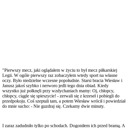
"Pierwszy mecz, jaki oglądałem w życiu to był mecz piłkarskiej
Legii. W ogóle pierwszy raz zobaczyłem wtedy sport na własne
oczy. Było niedzielne wczesne popołudnie. Starsi bracia Wiesław i
Janusz jakoś szybko i nerworo jedli tego dnia obiad. Kiedy
wszystko już połknęli przy wzdychaniach mamy: Oj, chłopcy,
chłopcy, ciągle się spieszycie! - zerwali się z krzeseł i pobiegli do
przedpokoju. Coś szeptali tam, a potem Wiesław wrócił i powiedział
do mnie sucho: - Nie guzdraj się. Czekamy dwie minuty.
I zaraz zadudniło tylko po schodach. Dogoniłem ich przed bramą. A