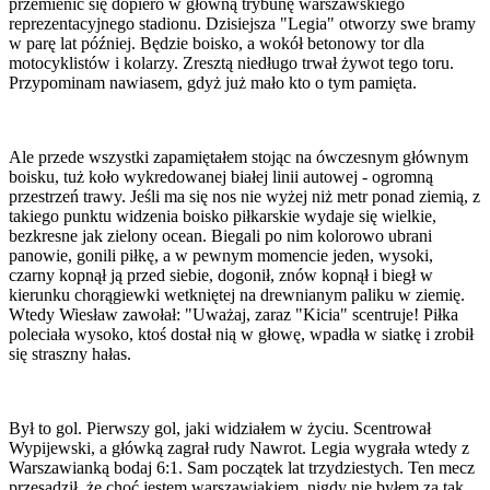
przemienić się dopiero w główną trybunę warszawskiego
reprezentacyjnego stadionu. Dzisiejsza "Legia" otworzy swe bramy
w parę lat później. Będzie boisko, a wokół betonowy tor dla
motocyklistów i kolarzy. Zresztą niedługo trwał żywot tego toru.
Przypominam nawiasem, gdyż już mało kto o tym pamięta.
Ale przede wszystki zapamiętałem stojąc na ówczesnym głównym
boisku, tuż koło wykredowanej białej linii autowej - ogromną
przestrzeń trawy. Jeśli ma się nos nie wyżej niż metr ponad ziemią, z
takiego punktu widzenia boisko piłkarskie wydaje się wielkie,
bezkresne jak zielony ocean. Biegali po nim kolorowo ubrani
panowie, gonili piłkę, a w pewnym momencie jeden, wysoki,
czarny kopnął ją przed siebie, dogonił, znów kopnął i biegł w
kierunku chorągiewki wetkniętej na drewnianym paliku w ziemię.
Wtedy Wiesław zawołał: "Uważaj, zaraz "Kicia" scentruje! Piłka
poleciała wysoko, ktoś dostał nią w głowę, wpadła w siatkę i zrobił
się straszny hałas.
Był to gol. Pierwszy gol, jaki widziałem w życiu. Scentrował
Wypijewski, a główką zagrał rudy Nawrot. Legia wygrała wtedy z
Warszawianką bodaj 6:1. Sam początek lat trzydziestych. Ten mecz
przesądził, że choć jestem warszawiakiem, nigdy nie byłem za tak