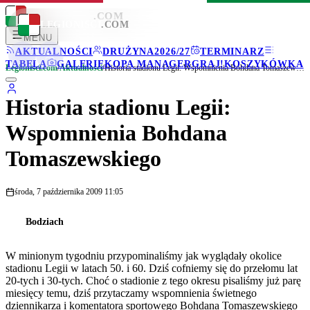
LEGIONISCI
.COM
LEGIONISCI
.COM
MENU
AKTUALNOŚCI
DRUŻYNA
2026/27
TERMINARZ
TABELA
GALERIE
KOPA MANAGER
GRAJ!
KOSZYKÓWKA
Legionisci.com
/
Aktualności
/
Historia stadionu Legii: Wspomnienia Bohdana Tomaszewskiego
Historia stadionu Legii:
Wspomnienia Bohdana
Tomaszewskiego
środa, 7 października 2009 11:05
Bodziach
W minionym tygodniu przypominaliśmy jak wyglądały okolice
stadionu Legii w latach 50. i 60. Dziś cofniemy się do przełomu lat
20-tych i 30-tych. Choć o stadionie z tego okresu pisaliśmy już parę
miesięcy temu, dziś przytaczamy wspomnienia świetnego
dziennikarza i komentatora sportowego Bohdana Tomaszewskiego