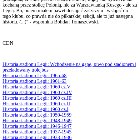
kochaną przez stolicę Polonią, nie za Warszawianką Kusego - ale za
Legią. Ba, potem miałem nawet dostąpić zaszczytu i wstąpić do
tego klubu, co prawda nie do piłkarskiej sekcji, ale to już następna
historia. (...)" - wspomina Bohdan Tomaszewski.
CDN
Historia stadionu Legii: Wchodzenie na gapę, piwo pod stadionem i
przeładowany trolejbus
Historia stadionu Legii: 1965-68
Historia stadionu Legii: 1961-63
Historia stadionu Legii: 1960 cz.V
Historia stadionu Legii: 1960 cz.IV
Historia stadionu Legii: 1960 cz.III
Historia stadionu Legii: 1960 cz.II
Historia stadionu Legii: 1960 cz.I
Historia stadionu Legii: 1950-1959
Historia stadionu Legii: 1948-1949
Historia stadionu Legii: 1946-1947
Historia stadionu Legii: 1937-1945
Historia stadionu Legii: 1933-1936