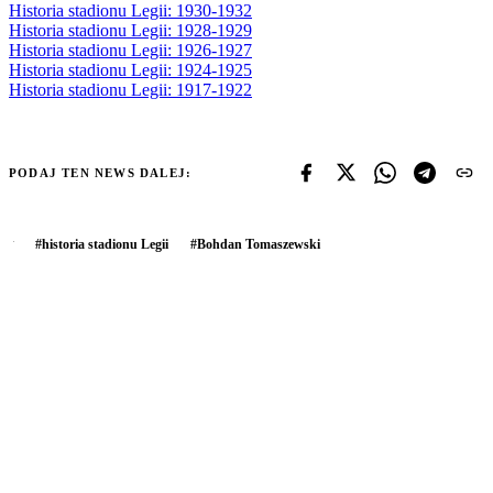
Historia stadionu Legii: 1930-1932
Historia stadionu Legii: 1928-1929
Historia stadionu Legii: 1926-1927
Historia stadionu Legii: 1924-1925
Historia stadionu Legii: 1917-1922
PODAJ TEN NEWS DALEJ:
#
historia stadionu Legii
#
Bohdan Tomaszewski