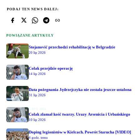
PODAJ TEN NEWS DALEJ:
POWIĄZANE ARTYKUŁY
Stojanović przechodzi rehabilitację w Belgradzie
20 lip 2026
Colak przejdzie operację
14 lip 2026
Data pożegnania Jędrzejczyka nie została jeszcze ustalona
31 lip 2026
LATO 2026
Colak złamał kość twarzy. Urazy Arsenicia i Urbańskiego
10 lip 2026
Doping legionistów w Kielcach. Powrót Starucha [VIDEO]
4 godz. temu