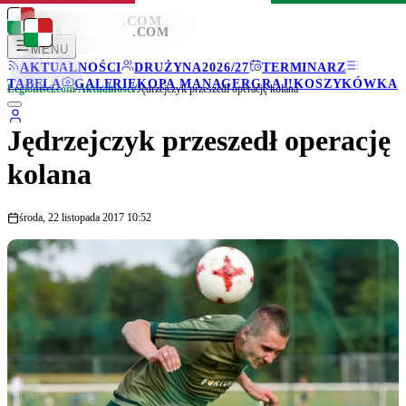
LEGIONISCI
.COM
LEGIONISCI
.COM
MENU
AKTUALNOŚCI
DRUŻYNA
2026/27
TERMINARZ
TABELA
GALERIE
KOPA MANAGER
GRAJ!
KOSZYKÓWKA
Legionisci.com
/
Aktualności
/
Jędrzejczyk przeszedł operację kolana
Jędrzejczyk przeszedł operację
kolana
środa, 22 listopada 2017 10:52