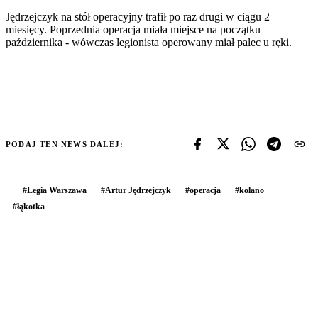
Jędrzejczyk na stół operacyjny trafił po raz drugi w ciągu 2
miesięcy. Poprzednia operacja miała miejsce na początku
października - wówczas legionista operowany miał palec u ręki.
PODAJ TEN NEWS DALEJ:
#
Legia Warszawa
#
Artur Jędrzejczyk
#
operacja
#
kolano
#
łąkotka