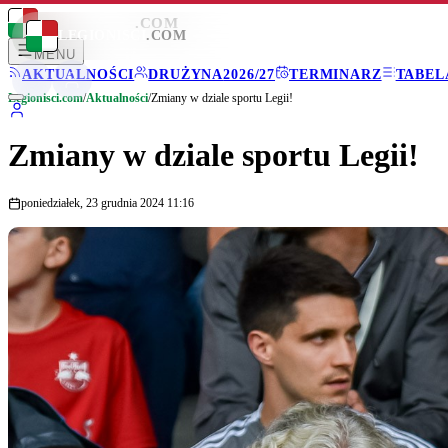
LEGIONISCI
.COM
LEGIONISCI
.COM
MENU
AKTUALNOŚCI
DRUŻYNA
2026/27
TERMINARZ
TABEL
Legionisci.com
/
Aktualności
/
Zmiany w dziale sportu Legii!
Zmiany w dziale sportu Legii!
poniedziałek, 23 grudnia 2024 11:16