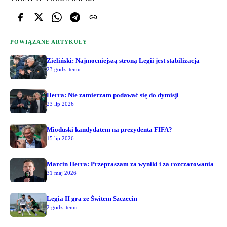
POWIĄZANE ARTYKUŁY
Zieliński: Najmocniejszą stroną Legii jest stabilizacja
23 godz. temu
Herra: Nie zamierzam podawać się do dymisji
23 lip 2026
Mioduski kandydatem na prezydenta FIFA?
15 lip 2026
Marcin Herra: Przepraszam za wyniki i za rozczarowania
31 maj 2026
Legia II gra ze Świtem Szczecin
2 godz. temu