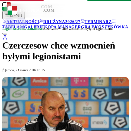
LEGIONISCI
.COM
LEGIONISCI
.COM
MENU
AKTUALNOŚCI
DRUŻYNA
2026/27
TERMINARZ
TABELA
GALERIE
KOPA MANAGER
GRAJ!
KOSZYKÓWKA
Legionisci.com
/
Aktualności
/
Czerczesow chce wzmocnień byłymi legionistami
Czerczesow chce wzmocnień
byłymi legionistami
środa, 23 marca 2016 16:15