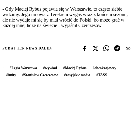
- Gdy Maciej Rybus pojawia się w Warszawie, to często siebie
widzimy. Jego umowa z Terekiem wygas wraz z końcem sezonu,
ale nie wydaje mi się by miał wrócić do Polski, bo może grać w
każdej innej lidze na świecie - wyjaśnił Czerczesow.
PODAJ TEN NEWS DALEJ:
#
Legia Warszawa
#
wywiad
#
Maciej Rybus
#
obcokrajowcy
#
limity
#
Stanisław Czerczesow
#
rosyjskie media
#
TASS