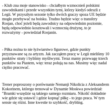
- Klub zna moje stanowisko - chciałbym wzmocnień polskimi
zawodnikami i przede wszystkim tymi, którzy kiedyś odeszli z
Legii. W przyszłym sezonie tylko dwóch graczy spoza UE będzie
mogło przebywać na boisku. Trudno będzie więc o transfery
Rosjan, choć jeżeli będą zawodnicy na odpowiednim poziomie,
będą odpowiednio kosztowali i wzmocnią drużynę, to je
rozważymy - powiedział Rosjanin.
- Piłka nożna to nie łyżwiarstwo figurowe, gdzie punkty
przyznawane są za artyzm. Jak zacząłem pracę w Legii mieliśmy 10
punktów straty i byliśmy myśliwymi. Teraz mamy przewagę trzech
punktów na Piastem, więc teraz polują na nas. Musimy więc nadal
ciężko pracować.
Trener poproszony o porównanie Nemanji Nikolicia z Aleksandrem
Kokorinem, którego trenował w Dynamie Moskwa powiedział:
"Bramki wszędzie są takiego samego rozmiaru. Nikolić dokładnie
wie gdzie się ustawić i gdzie kopnąć piłkę - to jego praca. W tym
sensie się różni. Inne kwestie to szybkość, drybling.