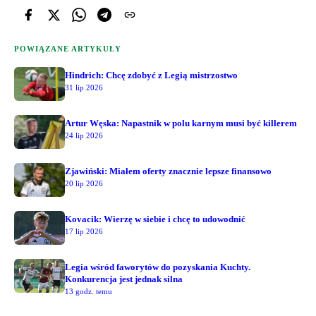
POWIĄZANE ARTYKUŁY
Hindrich: Chcę zdobyć z Legią mistrzostwo
31 lip 2026
Artur Węska: Napastnik w polu karnym musi być killerem
24 lip 2026
Zjawiński: Miałem oferty znacznie lepsze finansowo
20 lip 2026
Kovacik: Wierzę w siebie i chcę to udowodnić
17 lip 2026
Legia wśród faworytów do pozyskania Kuchty.
Konkurencja jest jednak silna
13 godz. temu