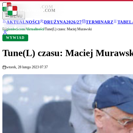
LEGIONISCI
.COM
LEGIONISCI
.COM
MENU
AKTUALNOŚCI
DRUŻYNA
2026/27
TERMINARZ
TABEL
Legionisci.com
/
Aktualności
/
Tune(L) czasu: Maciej Murawski
WYWIAD
Tune(L) czasu: Maciej Murawsk
wtorek, 28 lutego 2023 07:37