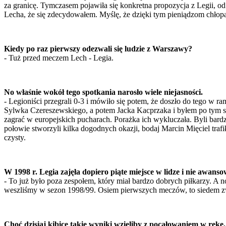
za granicę. Tymczasem pojawiła się konkretna propozycja z Legii, o
Lecha, że się zdecydowałem. Myślę, że dzięki tym pieniądzom chłopa
Kiedy po raz pierwszy odezwali się ludzie z Warszawy?
- Tuż przed meczem Lech - Legia.
No właśnie wokół tego spotkania narosło wiele niejasności.
- Legioniści przegrali 0-3 i mówiło się potem, że doszło do tego w r
Sylwka Czereszewskiego, a potem Jacka Kacprzaka i byłem po tym s
zagrać w europejskich pucharach. Porażka ich wykluczała. Byli bardzo
połowie stworzyli kilka dogodnych okazji, bodaj Marcin Mięciel trafi
czysty.
W 1998 r. Legia zajęła dopiero piąte miejsce w lidze i nie awan
- To już było poza zespołem, który miał bardzo dobrych piłkarzy. A
weszliśmy w sezon 1998/99. Osiem pierwszych meczów, to siedem zw
Choć dzisiaj kibice takie wyniki wzięliby z pocałowaniem w rękę,