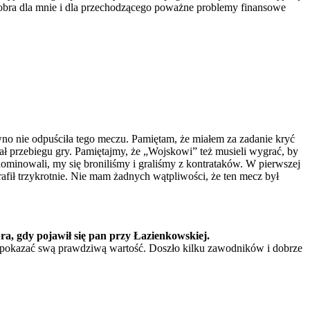
 dobra dla mnie i dla przechodzącego poważne problemy finansowe
pewno nie odpuściła tego meczu. Pamiętam, że miałem za zadanie kryć
 przebiegu gry. Pamiętajmy, że „Wojskowi” też musieli wygrać, by
 dominowali, my się broniliśmy i graliśmy z kontrataków. W pierwszej
rafił trzykrotnie. Nie mam żadnych wątpliwości, że ten mecz był
ra, gdy pojawił się pan przy Łazienkowskiej.
ła pokazać swą prawdziwą wartość. Doszło kilku zawodników i dobrze