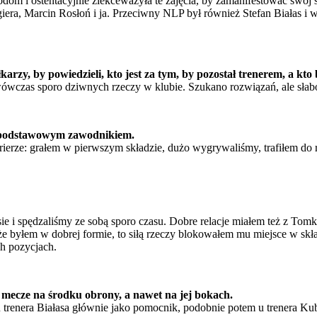
dom i ostentacyjnie zlekceważyła te zajęcia, by zamanifestować swój 
era, Marcin Rosłoń i ja. Przeciwny NLP był również Stefan Białas i w
rzy, by powiedzieli, kto jest za tym, by pozostał trenerem, a kto
 wówczas sporo dziwnych rzeczy w klubie. Szukano rozwiązań, ale słab
n podstawowym zawodnikiem.
ierze: grałem w pierwszym składzie, dużo wygrywaliśmy, trafiłem do re
e i spędzaliśmy ze sobą sporo czasu. Dobre relacje miałem też z To
 byłem w dobrej formie, to siłą rzeczy blokowałem mu miejsce w składz
h pozycjach.
 mecze na środku obrony, a nawet na jej bokach.
 trenera Białasa głównie jako pomocnik, podobnie potem u trenera Kubi