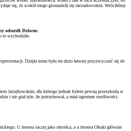
sprzeciw wobec szkoleniowca. Kilku z nas w nich uczestniczyło, bo
ydaje się, że wokół niego gromadzili się niezadowoleni. Wróciliśmy
 by odszedł. Dziwne.
o to wychodziło.
prezentacji. Dzięki temu było mi dużo łatwiej przyzwyczaić się do
mkiem Jarzębowskim, dla którego jednak byłem pewną przeszkodą w
ie i nie grał tyle, ile potrzebował, a miał ogromne możliwości.
ckiego. U trenera raczej jako obrońca, a u trenera Okuki głównie