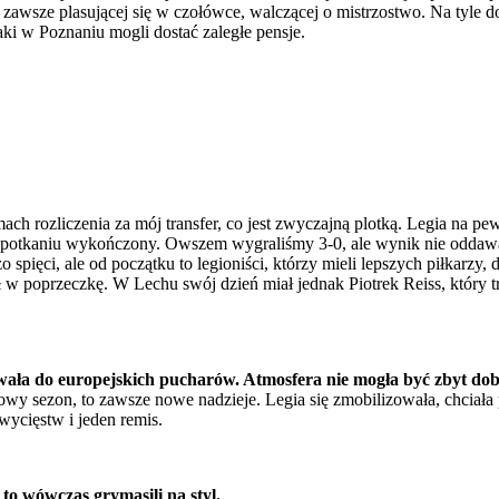
d zawsze plasującej się w czołówce, walczącej o mistrzostwo. Na tyle
ki w Poznaniu mogli dostać zaległe pensje.
amach rozliczenia za mój transfer, co jest zwyczajną plotką. Legia na 
potkaniu wykończony. Owszem wygraliśmy 3-0, ale wynik nie oddawał
 spięci, ale od początku to legioniści, którzy mieli lepszych piłkarzy,
ł w poprzeczkę. W Lechu swój dzień miał jednak Piotrek Reiss, który t
sowała do europejskich pucharów. Atmosfera nie mogła być zbyt dob
 nowy sezon, to zawsze nowe nadzieje. Legia się zmobilizowała, chcia
ycięstw i jeden remis.
 to wówczas grymasili na styl.