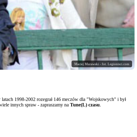
Maciej Murawski - fot. Legionisci.com
w latach 1998-2002 rozegrał 146 meczów dla "Wojskowych" i był
 wiele innych spraw - zapraszamy na
Tune(L) czasu
.