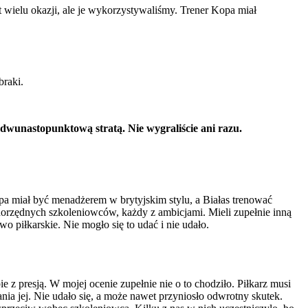
 wielu okazji, ale je wykorzystywaliśmy. Trener Kopa miał
braki.
 z dwunastopunktową stratą. Nie wygraliście ani razu.
pa miał być menadżerem w brytyjskim stylu, a Białas trenować
norzędnych szkoleniowców, każdy z ambicjami. Mieli zupełnie inną
wo piłkarskie. Nie mogło się to udać i nie udało.
z presją. W mojej ocenie zupełnie nie o to chodziło. Piłkarz musi
nia jej. Nie udało się, a może nawet przyniosło odwrotny skutek.