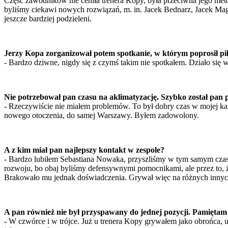
Część zawodników nie ceniła trenera Kopy, była przeciwna jego meto
byliśmy ciekawi nowych rozwiązań, m. in. Jacek Bednarz, Jacek Magi
jeszcze bardziej podzieleni.
Jerzy Kopa zorganizował potem spotkanie, w którym poprosił piłka
- Bardzo dziwne, nigdy się z czymś takim nie spotkałem. Działo się
Nie potrzebował pan czasu na aklimatyzację. Szybko został pa
- Rzeczywiście nie miałem problemów. To był dobry czas w mojej kar
nowego otoczenia, do samej Warszawy. Byłem zadowolony.
A z kim miał pan najlepszy kontakt w zespole?
- Bardzo lubiłem Sebastiana Nowaka, przyszliśmy w tym samym czasi
rozwoju, bo obaj byliśmy defensywnymi pomocnikami, ale przez to, że
Brakowało mu jednak doświadczenia. Grywał więc na różnych innyc
A pan również nie był przyspawany do jednej pozycji. Pamiętam
- W czwórce i w trójce. Już u trenera Kopy grywałem jako obrońca, u