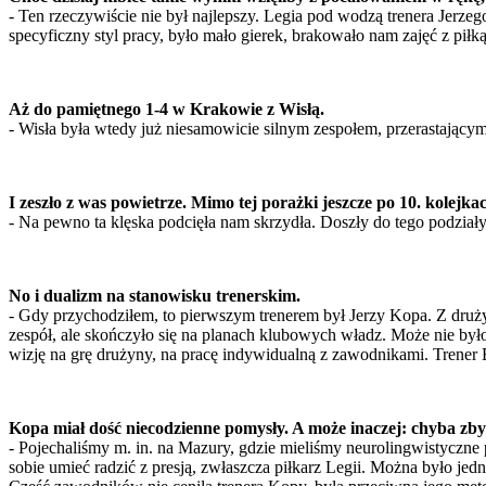
- Ten rzeczywiście nie był najlepszy. Legia pod wodzą trenera Jerz
specyficzny styl pracy, było mało gierek, brakowało nam zajęć z piłką
Aż do pamiętnego 1-4 w Krakowie z Wisłą.
- Wisła była wtedy już niesamowicie silnym zespołem, przerastającym
I zeszło z was powietrze. Mimo tej porażki jeszcze po 10. kolejka
- Na pewno ta klęska podcięła nam skrzydła. Doszły do tego podziały
No i dualizm na stanowisku trenerskim.
- Gdy przychodziłem, to pierwszym trenerem był Jerzy Kopa. Z druży
zespół, ale skończyło się na planach klubowych władz. Może nie był
wizję na grę drużyny, na pracę indywidualną z zawodnikami. Trener Biał
Kopa miał dość niecodzienne pomysły. A może inaczej: chyba zby
- Pojechaliśmy m. in. na Mazury, gdzie mieliśmy neurolingwistyczne 
sobie umieć radzić z presją, zwłaszcza piłkarz Legii. Można było jed