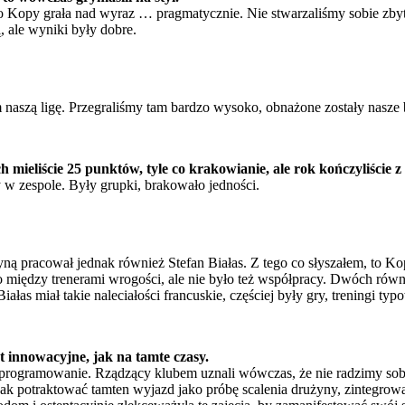
ego Kopy grała nad wyraz … pragmatycznie. Nie stwarzaliśmy sobie zbyt
, ale wyniki były dobre.
 naszą ligę. Przegraliśmy tam bardzo wysoko, obnażone zostały nasze 
ch mieliście 25 punktów, tyle co krakowianie, ale rok kończyliście
 w zespole. Były grupki, brakowało jedności.
ną pracował jednak również Stefan Białas. Z tego co słyszałem, to Ko
o między trenerami wrogości, ale nie było też współpracy. Dwóch rów
as miał takie naleciałości francuskie, częściej były gry, treningi typo
t innowacyjne, jak na tamte czasy.
programowanie. Rządzący klubem uznali wówczas, że nie radzimy sobie 
nak potraktować tamten wyjazd jako próbę scalenia drużyny, zintegrowa