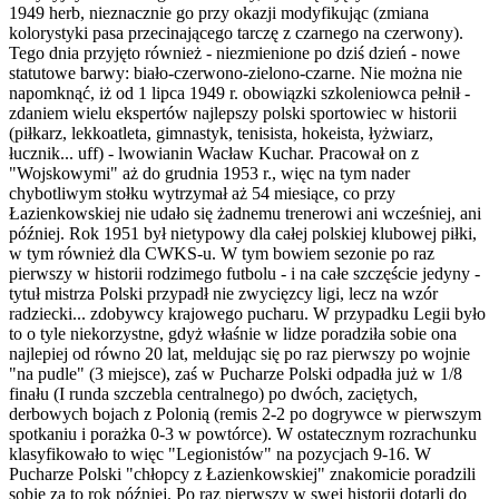
1949 herb, nieznacznie go przy okazji modyfikując (zmiana
kolorystyki pasa przecinającego tarczę z czarnego na czerwony).
Tego dnia przyjęto również - niezmienione po dziś dzień - nowe
statutowe barwy: biało-czerwono-zielono-czarne. Nie można nie
napomknąć, iż od 1 lipca 1949 r. obowiązki szkoleniowca pełnił -
zdaniem wielu ekspertów najlepszy polski sportowiec w historii
(piłkarz, lekkoatleta, gimnastyk, tenisista, hokeista, łyżwiarz,
łucznik... uff) - lwowianin Wacław Kuchar. Pracował on z
"Wojskowymi" aż do grudnia 1953 r., więc na tym nader
chybotliwym stołku wytrzymał aż 54 miesiące, co przy
Łazienkowskiej nie udało się żadnemu trenerowi ani wcześniej, ani
później. Rok 1951 był nietypowy dla całej polskiej klubowej piłki,
w tym również dla CWKS-u. W tym bowiem sezonie po raz
pierwszy w historii rodzimego futbolu - i na całe szczęście jedyny -
tytuł mistrza Polski przypadł nie zwycięzcy ligi, lecz na wzór
radziecki... zdobywcy krajowego pucharu. W przypadku Legii było
to o tyle niekorzystne, gdyż właśnie w lidze poradziła sobie ona
najlepiej od równo 20 lat, meldując się po raz pierwszy po wojnie
"na pudle" (3 miejsce), zaś w Pucharze Polski odpadła już w 1/8
finału (I runda szczebla centralnego) po dwóch, zaciętych,
derbowych bojach z Polonią (remis 2-2 po dogrywce w pierwszym
spotkaniu i porażka 0-3 w powtórce). W ostatecznym rozrachunku
klasyfikowało to więc "Legionistów" na pozycjach 9-16. W
Pucharze Polski "chłopcy z Łazienkowskiej" znakomicie poradzili
sobie za to rok później. Po raz pierwszy w swej historii dotarli do