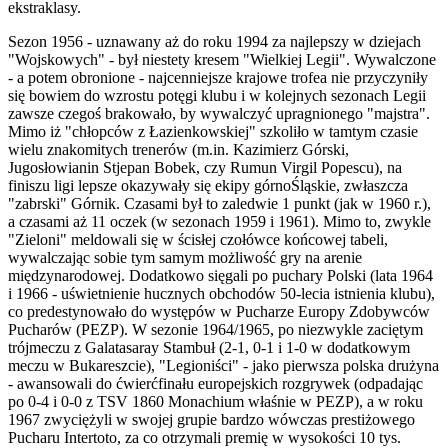
ekstraklasy.
Sezon 1956 - uznawany aż do roku 1994 za najlepszy w dziejach
"Wojskowych" - był niestety kresem "Wielkiej Legii". Wywalczone
- a potem obronione - najcenniejsze krajowe trofea nie przyczyniły
się bowiem do wzrostu potęgi klubu i w kolejnych sezonach Legii
zawsze czegoś brakowało, by wywalczyć upragnionego "majstra".
Mimo iż "chłopców z Łazienkowskiej" szkoliło w tamtym czasie
wielu znakomitych trenerów (m.in. Kazimierz Górski,
Jugosłowianin Stjepan Bobek, czy Rumun Virgil Popescu), na
finiszu ligi lepsze okazywały się ekipy górnoŚląskie, zwłaszcza
"zabrski" Górnik. Czasami był to zaledwie 1 punkt (jak w 1960 r.),
a czasami aż 11 oczek (w sezonach 1959 i 1961). Mimo to, zwykle
"Zieloni" meldowali się w ścisłej czołówce końcowej tabeli,
wywalczając sobie tym samym możliwość gry na arenie
międzynarodowej. Dodatkowo sięgali po puchary Polski (lata 1964
i 1966 - uświetnienie hucznych obchodów 50-lecia istnienia klubu),
co predestynowało do występów w Pucharze Europy Zdobywców
Pucharów (PEZP). W sezonie 1964/1965, po niezwykle zaciętym
trójmeczu z Galatasaray Stambuł (2-1, 0-1 i 1-0 w dodatkowym
meczu w Bukareszcie), "Legioniści" - jako pierwsza polska drużyna
- awansowali do ćwierćfinału europejskich rozgrywek (odpadając
po 0-4 i 0-0 z TSV 1860 Monachium właśnie w PEZP), a w roku
1967 zwyciężyli w swojej grupie bardzo wówczas prestiżowego
Pucharu Intertoto, za co otrzymali premię w wysokości 10 tys.