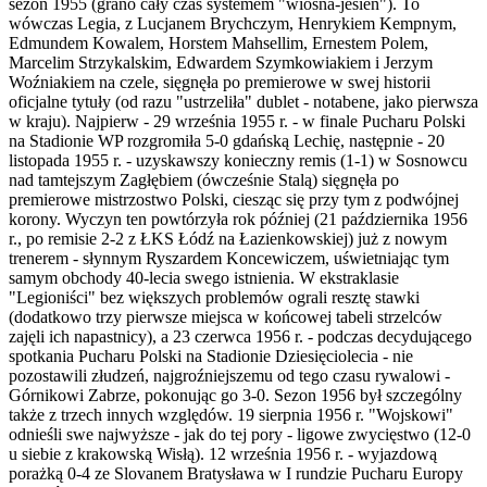
sezon 1955 (grano cały czas systemem "wiosna-jesień"). To
wówczas Legia, z Lucjanem Brychczym, Henrykiem Kempnym,
Edmundem Kowalem, Horstem Mahsellim, Ernestem Polem,
Marcelim Strzykalskim, Edwardem Szymkowiakiem i Jerzym
Woźniakiem na czele, sięgnęła po premierowe w swej historii
oficjalne tytuły (od razu "ustrzeliła" dublet - notabene, jako pierwsza
w kraju). Najpierw - 29 września 1955 r. - w finale Pucharu Polski
na Stadionie WP rozgromiła 5-0 gdańską Lechię, następnie - 20
listopada 1955 r. - uzyskawszy konieczny remis (1-1) w Sosnowcu
nad tamtejszym Zagłębiem (ówcześnie Stalą) sięgnęła po
premierowe mistrzostwo Polski, ciesząc się przy tym z podwójnej
korony. Wyczyn ten powtórzyła rok później (21 października 1956
r., po remisie 2-2 z ŁKS Łódź na Łazienkowskiej) już z nowym
trenerem - słynnym Ryszardem Koncewiczem, uświetniając tym
samym obchody 40-lecia swego istnienia. W ekstraklasie
"Legioniści" bez większych problemów ograli resztę stawki
(dodatkowo trzy pierwsze miejsca w końcowej tabeli strzelców
zajęli ich napastnicy), a 23 czerwca 1956 r. - podczas decydującego
spotkania Pucharu Polski na Stadionie Dziesięciolecia - nie
pozostawili złudzeń, najgroźniejszemu od tego czasu rywalowi -
Górnikowi Zabrze, pokonując go 3-0. Sezon 1956 był szczególny
także z trzech innych względów. 19 sierpnia 1956 r. "Wojskowi"
odnieśli swe najwyższe - jak do tej pory - ligowe zwycięstwo (12-0
u siebie z krakowską Wisłą). 12 września 1956 r. - wyjazdową
porażką 0-4 ze Slovanem Bratysława w I rundzie Pucharu Europy