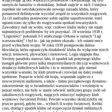
wygrywając ją bez większych problemów i kwalifikując się tym
samym do barażów o ekstraklasę. Jednak zajęcie w nich 3 miejsca
zupełnie nie satysfakcjonowało nowego zarządu klubu, który
postanowił definitywnie wycofać zespół ze wszystkich rozgrywek.
Za cel nadrzędny postawiono sobie ogólne usportowienie, toteż
ograniczono się tylko do rozgrywania spotkań towarzyskich.
Zawodnicy stali się wolni, więc czołowe kluby stolicy nie miały
najmniejszych problemów by ich pozyskać. 18 września 1938 r.
"Legioniści" pokonali 3-1 stołecznego Orkana w ramach "Ligi
warszawskiej" i był to - jak się potem okazało - ich ostatni mecz
przed wybuchem wojny. W roku 1939 postępowała dalsza
likwidacja, która ograniczyła działalność klubu do wyłącznie trzech
sekcji: tenisowej, pływackiej i motorowej. Legia sięgnęła dna.
Swoisty paradoks stanowi fakt, iż upadek tak potężnego klubu
nastąpił głównie przez kilka nieprzemyślanych decyzji wojskowych
działaczy-futbolowych laików i to w momencie, gdy niemal
wszystkie warunki, by klub przetrwał i rozwijał się dalej zostały
spełnione. Poparcie wśród elit kraju, wspaniałe zaplecze z
nowoczesnym stadionem, a także - mimo początkowego dystansu -
zakorzenienie się w świadomości warszawiaków i wrośnięcie w
pejzaż stolicy, nie były w stanie odwieść nielicznej grupy osób od
zakulisowych rozgrywek, mających zniszczyć najlepszy klub
wojskowy ówczesnej Polski. Pewnie wszystko skończyłoby się
jeszcze gorzej, gdyby nie... wybuch II wojny światowej. Krótki
czas, dzielący upadek klubu od rozpoczęcia działań militarnych