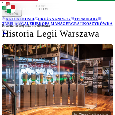
LEGIONISCI
.COM
LEGIONISCI
.COM
MENU
AKTUALNOŚCI
DRUŻYNA
2026/27
TERMINARZ
TABELA
GALERIE
KOPA MANAGER
GRAJ!
KOSZYKÓWKA
Historia, której nikt nie dorówna
Historia Legii Warszawa
fot. Woytek / Legionisci.com