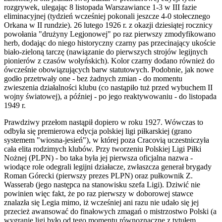
rozgrywek, ulegając 8 listopada Warszawiance 1-3 w III fazie
eliminacyjnej (tydzień wcześniej pokonali jeszcze 4-0 stołecznego
Orkana w II rundzie). 26 lutego 1926 r. z okazji dziesiątej rocznicy
powołania "drużyny Legjonowej" po raz pierwszy zmodyfikowano
herb, dodając do niego historyczny czarny pas przecinający ukoście
biało-zieloną tarczę (nawiązanie do pierwszych strojów legijnych
pionierów z czasów wołyńskich). Kolor czarny dodano również do
ówcześnie obowiązujących barw statutowych. Podobnie, jak nowe
godło przetrwały one - bez żadnych zmian - do momentu
zwieszenia działalności klubu (co nastąpiło tuż przed wybuchem II
wojny światowej), a później - po jego reaktywowaniu - do listopada
1949 r.
Prawdziwy przełom nastąpił dopiero w roku 1927. Wówczas to
odbyła się premierowa edycja polskiej ligi piłkarskiej (grano
systemem "wiosna-jesień"), w której poza Cracovią uczestniczyła
cała elita rodzimych klubów. Przy tworzeniu Polskiej Ligi Piłki
Nożnej (PLPN) - bo taka była jej pierwsza oficjalna nazwa -
wiodące role odegrali legijni działacze, zwłaszcza generał brygady
Roman Górecki (pierwszy prezes PLPN) oraz pułkownik Z.
Wasserab (jego następca na stanowisku szefa Ligi). Dziwić nie
powinien więc fakt, że po raz pierwszy w doborowej stawce
znalazła się Legia mimo, iż wcześniej ani razu nie udało się jej
przecież awansować do finałowych zmagań o mistrzostwo Polski (a
wygranie ligi było od tego momentu równoznaczne z tytułem