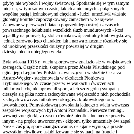
gdyby nie wybuch I wojny światowej. Spotkanie się w tym samym
miejscu, w tym samym czasie, takich a nie innych - połączonych
wspólną pasją i jednakowymi chęciami - ludzi, umożliwił właśnie
globalny konflikt zapoczątkowany zamachem w Sarajewie.
Zapewne w pierwszych latach poprzedniego ustroju - czasach
powszechnego hołubienia wszelkich służb mundurowych - ktoś
wpadłby na pomysł, by stolica miała swój centralny klub wojskowy,
jednak zarówno jego charakter, jak i nazwa znacznie różniłyby się
od urokliwej przeszłości drużyny powstałej w drugim
dziesięcioleciu ubiegłego wieku.
Była wiosna 1915 r., wielu sportowców znalazło się w wojskowych
szeregach. Część z nich, skupiona przez Józefa Piłsudskiego pod
egidą jego Legionów Polskich - walczących w służbie Cesarza
Austro-Węgier - stacjonowała w okolicach Piotrkowa
Trybunalskiego. W czasie przerw w walkach i ćwiczeniach
militarnych chętnie uprawiali sport, a ich szczególną sympatią
cieszyła się piłka nożna (zdecydowana większość z nich pochodziła
z silnych wówczas futbolowo okręgów: krakowskiego oraz
lwowskiego). Pomysłodawcą powołania jednego z wielu wówczas
zespołów wojskowych był Antoni Poznański. Pierwsze treningi,
wewnętrzne gierki, z czasem również nieoficjalne mecze przeciw
innym - na prędce utworzonym - ekipom, tylko umacniały ów zapał.
Niezła zaś gra, spore zaangażowanie, osiągane wyniki, a przede
wszystkim chwilowe ustabilizowanie się sytuacji na froncie i