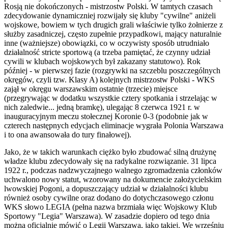
Rosją nie dokończonych - mistrzostw Polski. W tamtych czasach
zdecydowanie dynamiczniej rozwijały się kluby "cywilne" aniżeli
wojskowe, bowiem w tych drugich grali właściwie tylko żołnierze z
służby zasadniczej, często zupełnie przypadkowi, mający naturalnie
inne (ważniejsze) obowiązki, co w oczywisty sposób utrudniało
działalność stricte sportową (a trzeba pamiętać, że czynny udział
cywili w klubach wojskowych był zakazany statutowo). Rok
później - w pierwszej fazie (rozgrywki na szczeblu poszczególnych
okręgów, czyli tzw. Klasy A) kolejnych mistrzostw Polski - WKS
zajął w okręgu warszawskim ostatnie (trzecie) miejsce
(przegrywając w dodatku wszystkie cztery spotkania i strzelając w
nich zaledwie... jedną bramkę), ulegając 8 czerwca 1921 r. w
inauguracyjnym meczu stołecznej Koronie 0-3 (podobnie jak w
czterech następnych edycjach eliminacje wygrała Polonia Warszawa
i to ona awansowała do tury finałowej).
Jako, że w takich warunkach ciężko było zbudować silną drużynę
władze klubu zdecydowały się na radykalne rozwiązanie. 31 lipca
1922 r., podczas nadzwyczajnego walnego zgromadzenia członków
uchwalono nowy statut, wzorowany na dokumencie założycielskim
lwowskiej Pogoni, a dopuszczający udział w działalności klubu
również osoby cywilne oraz dodano do dotychczasowego członu
WKS słowo LEGIA (pełna nazwa brzmiała więc Wojskowy Klub
Sportowy "Legia" Warszawa). W zasadzie dopiero od tego dnia
można oficjalnie mówić o Legii Warszawa, jako takiej. We wrześniu