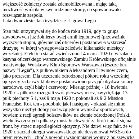
większość żołnierzy została zdemobilizowana i mając taką
możliwość wróciła w swe rodzinne strony, co spowodowało
rozwiązanie zespołu.
Lata dwudzieste, lata trzydzieste. Ligowa Legia
Stan taki utrzymywał się do końca roku 1919, gdy to grupa
zawodowych już żołnierzy byłej armii legionowej (przeważnie
wyższych stopni, głównie zaś oficerów) postanowiła wskrzesić
drużynę, w której występowała zaledwie kilkanaście miesięcy
wcześniej. Efekt ich starań zwieńczono 14 marca 1920 r. w salach
kasyna oficerskiego warszawskiego Zamku Królewskiego oficjalnie
reaktywując Wojskowy Klub Sportowy Warszawa (jeszcze bez
nazwy "Legia"), z pułkownikiem Aleksandrem Litwinowiczem,
jako prezesem. Dla uczczenia odrodzonej półtora roku wcześniej
ojczyzny za barwy klubowe postanowiono przyjąć obydwa kolory
narodowe, czyli biały i czerwony. Miesiąc później - 18 kwietnia
1920 r. - piłkarze rozegrali swój pierwszy mecz, zwyciężając 13
pułk piechoty 5-1, zaś 9 maja 1920 r. pokonali aż 9-2 Mission
Francaise. Rok ten - podobnie jak i następny - okazał się mimo
wszystko niezbyt dobry pod względem wyników sportowych,
bowiem z racji agresji bolszewików na ziemie odrodzonej Polski,
wielu ówczesnych piłkarzy musiało chwycić za broń i udać się na
front, by strzec niepodległości ojczyzny. Nie dziwi więc fakt, że w
1920 r. zarząd okręgu warszawskiego nie desygnował WKS-u do
premierowych - choć z powodu wspomnianej wojny z bolszewicką