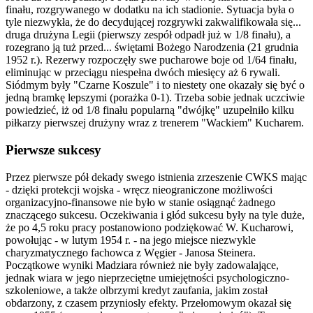
finału, rozgrywanego w dodatku na ich stadionie. Sytuacja była o
tyle niezwykła, że do decydującej rozgrywki zakwalifikowała się...
druga drużyna Legii (pierwszy zespół odpadł już w 1/8 finału), a
rozegrano ją tuż przed... świętami Bożego Narodzenia (21 grudnia
1952 r.). Rezerwy rozpoczęły swe pucharowe boje od 1/64 finału,
eliminując w przeciągu niespełna dwóch miesięcy aż 6 rywali.
Siódmym były "Czarne Koszule" i to niestety one okazały się być o
jedną bramkę lepszymi (porażka 0-1). Trzeba sobie jednak uczciwie
powiedzieć, iż od 1/8 finału popularną "dwójkę" uzupełniło kilku
piłkarzy pierwszej drużyny wraz z trenerem "Wackiem" Kucharem.
Pierwsze sukcesy
Przez pierwsze pół dekady swego istnienia zrzeszenie CWKS mając
- dzięki protekcji wojska - wręcz nieograniczone możliwości
organizacyjno-finansowe nie było w stanie osiągnąć żadnego
znaczącego sukcesu. Oczekiwania i głód sukcesu były na tyle duże,
że po 4,5 roku pracy postanowiono podziękować W. Kucharowi,
powołując - w lutym 1954 r. - na jego miejsce niezwykle
charyzmatycznego fachowca z Węgier - Janosa Steinera.
Początkowe wyniki Madziara również nie były zadowalające,
jednak wiara w jego nieprzeciętne umiejętności psychologiczno-
szkoleniowe, a także olbrzymi kredyt zaufania, jakim został
obdarzony, z czasem przyniosły efekty. Przełomowym okazał się