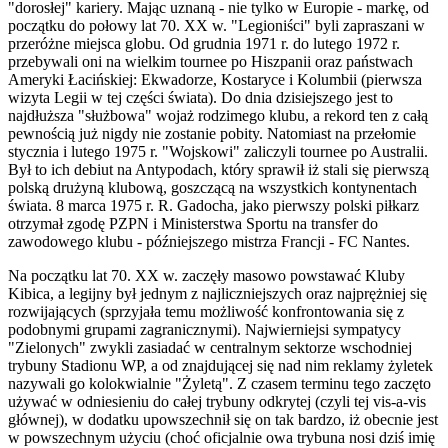
"dorosłej" kariery. Mając uznaną - nie tylko w Europie - markę, od
początku do połowy lat 70. XX w. "Legioniści" byli zapraszani w
przeróżne miejsca globu. Od grudnia 1971 r. do lutego 1972 r.
przebywali oni na wielkim tournee po Hiszpanii oraz państwach
Ameryki Łacińskiej: Ekwadorze, Kostaryce i Kolumbii (pierwsza
wizyta Legii w tej części świata). Do dnia dzisiejszego jest to
najdłuższa "służbowa" wojaż rodzimego klubu, a rekord ten z całą
pewnością już nigdy nie zostanie pobity. Natomiast na przełomie
stycznia i lutego 1975 r. "Wojskowi" zaliczyli tournee po Australii.
Był to ich debiut na Antypodach, który sprawił iż stali się pierwszą
polską drużyną klubową, goszczącą na wszystkich kontynentach
świata. 8 marca 1975 r. R. Gadocha, jako pierwszy polski piłkarz
otrzymał zgodę PZPN i Ministerstwa Sportu na transfer do
zawodowego klubu - późniejszego mistrza Francji - FC Nantes.
Na początku lat 70. XX w. zaczęły masowo powstawać Kluby
Kibica, a legijny był jednym z najliczniejszych oraz najprężniej się
rozwijających (sprzyjała temu możliwość konfrontowania się z
podobnymi grupami zagranicznymi). Najwierniejsi sympatycy
"Zielonych" zwykli zasiadać w centralnym sektorze wschodniej
trybuny Stadionu WP, a od znajdującej się nad nim reklamy żyletek
nazywali go kolokwialnie "Żyletą". Z czasem terminu tego zaczęto
używać w odniesieniu do całej trybuny odkrytej (czyli tej vis-a-vis
głównej), w dodatku upowszechnił się on tak bardzo, iż obecnie jest
w powszechnym użyciu (choć oficjalnie owa trybuna nosi dziś imię