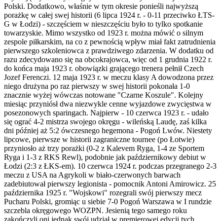
Polski. Dodatkowo, właśnie w tym okresie ponieśli najwyższą
porażkę w całej swej historii (6 lipca 1924 r. - 0-11 przeciwko ŁTS-
G w Łodzi) - szczęściem w nieszczęściu było to tylko spotkanie
towarzyskie. Mimo wszystko od 1923 r. można mówić o silnym
zespole piłkarskim, na co z pewnością wpływ miał fakt zatrudnienia
pierwszego szkoleniowca z prawdziwego zdarzenia. W dodatku od
razu zdecydowano się na obcokrajowca, więc od 1 grudnia 1922 r.
do końca maja 1923 r. obowiązki grającego trenera pełnił Czech
Jozef Ferenczi. 12 maja 1923 r. w meczu klasy A dowodzona przez
niego drużyna po raz pierwszy w swej historii pokonała 1-0
znacznie wyżej wówczas notowane "Czarne Koszule". Kolejny
miesiąc przyniósł dwa niezwykle cenne wyjazdowe zwycięstwa w
posezonowych sparingach. Najpierw - 10 czerwca 1923 r. - udało
się ograć 4-2 mistrza swojego okręgu - wileńską Laudę, zaś kilka
dni później aż 5:2 ówczesnego hegemona - Pogoń Lwów. Niestety
lipcowe, pierwsze w historii zagraniczne tournee (po Łotwie)
przyniosło aż trzy porażki (0-2 z Kalevem Ryga, 1-4 ze Sportem
Ryga i 1-3 z RKS Rewl), podobnie jak październikowy debiut w
Łodzi (2:3 z ŁKS-em). 10 czerwca 1924 r. podczas przegranego 2-3
meczu z USA na Agrykoli w biało-czerwonych barwach
zadebiutował pierwszy legionista - pomocnik Antoni Amirowicz. 25
października 1925 r. "Wojskowi" rozegrali swój pierwszy mecz
Pucharu Polski, gromiąc u siebie 7-0 Pogoń Warszawa w I rundzie
szczebla okręgowego WOZPN. Jesienią tego samego roku
zakończyli oni jednak swój udział w premierowej edycji tych