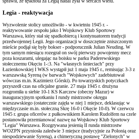
sprawił, że tęsknota za Legią nadal żyła w sercach wielu.
Legia - reaktywacja
Wyzwolenie stolicy umożliwiło - w kwietniu 1945 r. -
reaktywowanie zespołu jako I Wojskowy Klub Sportowy
Warszawa, który stał się spadkobiercą i kontynuatorem tradycji
przedwojennej Legii. Jego organizacji w doszczętnie zniszczonym
mieście podjął się były bokser - podporucznik Julian Neuding. W
tym samym miesiącu rozegrał on swój pierwszy powojenny mecz
poza koszarami, ulegając na boisku w parku Paderewskiego
stołecznemu Okęciu 1-:3. Na "własnych śmieciach" przy
Łazienkowskiej I WKS wystąpił już 1 maja 1945 r., remisując 3-3 z
warszawską Syreną (w barwach "Wojskowych" zadebiutował
wówczas m.in. Kazimierz Górski). Po towarzyskich potyczkach
przyszedł czas na oficjalne granie. 27 maja 1945 r. drużyna
rozgromiła u siebie 10-1 KS Karczew (obecny Mazur) w
inauguracyjnym spotkaniu I rundy mistrzostw okręgu
warszawskiego (ostatecznie zajęła w niej 1 miejsce, deklasując w
międzyczasie m.in. stołeczną Skrę 16-0 i Okęcie 10-0). W czerwcu
1945 r. grupa oficerów z pułkownikiem Karolem Rudolfem na czele
postanowiła przemianować nazwę na Wojskowy Klub Sportowy
"Legia" Warszawa. Rozgrywana jesienią II runda mistrzostw
WOZPN przyniosła zaledwie 3 miejsce (tradycyjnie za Polonią oraz
niespodziewanie Syreną), a chimeryczną postawę "Zielonych" w