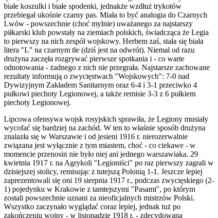
białe koszulki i białe spodenki, jednakże wzdłuż trykotów
przebiegał ukośnie czarny pas. Miała to być analogia do Czarnych
Lwów - powszechnie (choć mylnie) uważanego za najstarszy
piłkarski klub powstały na ziemiach polskich, świadcząca że Legia
to pierwszy na nich zespół wojskowy. Herbem zaś, stała się biała
litera "L" na czarnym tle (dziś jest na odwrót). Niemal od razu
drużyna zaczęła rozgrywać pierwsze spotkania i - co warte
odnotowania - żadnego z nich nie przegrała. Najstarsze zachowane
rezultaty informują o zwycięstwach "Wojskowych": 7-0 nad
Dywizyjnym Zakładem Sanitarnym oraz 6-4 i 3-1 przeciwko 4
pułkowi piechoty Legionowej, a także remisie 3-3 z 6 pułkiem
piechoty Legionowej.
Lipcowa ofensywa wojsk rosyjskich sprawiła, że Legiony musiały
wycofać się bardziej na zachód. W ten to właśnie sposób drużyna
znalazła się w Warszawie i od jesieni 1916 r. nierozerwalnie
związana jest wyłącznie z tym miastem, choć - co ciekawe - w
momencie przenosin nie było niej ani jednego warszawiaka. 29
kwietnia 1917 r. na Agrykoli "Legioniści" po raz pierwszy zagrali w
dzisiejszej stolicy, remisując z tutejszą Polonią 1-1. Jeszcze lepiej
zaprezentowali się oni 19 sierpnia 1917 r., podczas zwycięskiego (2-
1) pojedynku w Krakowie z tamtejszymi "Pasami", po którym
zostali powszechnie uznani za nieoficjalnych mistrzów Polski.
Wszystko zaczynało wyglądać coraz lepiej, jednak tuż po
zakończeniu wojny - w listopadzie 1918 r. - zdecydowana