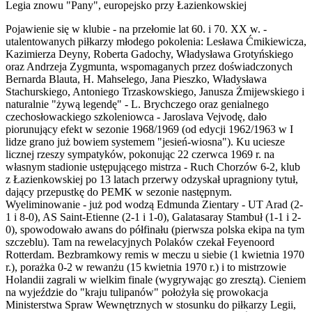
Legia znowu "Pany", europejsko przy Łazienkowskiej
Pojawienie się w klubie - na przełomie lat 60. i 70. XX w. -
utalentowanych piłkarzy młodego pokolenia: Lesława Ćmikiewicza,
Kazimierza Deyny, Roberta Gadochy, Władysława Grotyńskiego
oraz Andrzeja Zygmunta, wspomaganych przez doświadczonych
Bernarda Blauta, H. Mahselego, Jana Pieszko, Władysława
Stachurskiego, Antoniego Trzaskowskiego, Janusza Żmijewskiego i
naturalnie "żywą legendę" - L. Brychczego oraz genialnego
czechosłowackiego szkoleniowca - Jaroslava Vejvodę, dało
piorunujący efekt w sezonie 1968/1969 (od edycji 1962/1963 w I
lidze grano już bowiem systemem "jesień-wiosna"). Ku uciesze
licznej rzeszy sympatyków, pokonując 22 czerwca 1969 r. na
własnym stadionie ustępującego mistrza - Ruch Chorzów 6-2, klub
z Łazienkowskiej po 13 latach przerwy odzyskał upragniony tytuł,
dający przepustkę do PEMK w sezonie następnym.
Wyeliminowanie - już pod wodzą Edmunda Zientary - UT Arad (2-
1 i 8-0), AS Saint-Etienne (2-1 i 1-0), Galatasaray Stambuł (1-1 i 2-
0), spowodowało awans do półfinału (pierwsza polska ekipa na tym
szczeblu). Tam na rewelacyjnych Polaków czekał Feyenoord
Rotterdam. Bezbramkowy remis w meczu u siebie (1 kwietnia 1970
r.), porażka 0-2 w rewanżu (15 kwietnia 1970 r.) i to mistrzowie
Holandii zagrali w wielkim finale (wygrywając go zresztą). Cieniem
na wyjeździe do "kraju tulipanów" położyła się prowokacja
Ministerstwa Spraw Wewnętrznych w stosunku do piłkarzy Legii,