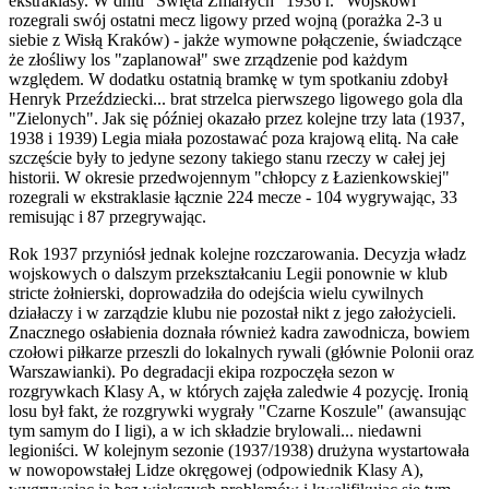
ekstraklasy. W dniu "Święta Zmarłych" 1936 r. "Wojskowi"
rozegrali swój ostatni mecz ligowy przed wojną (porażka 2-3 u
siebie z Wisłą Kraków) - jakże wymowne połączenie, świadczące
że złośliwy los "zaplanował" swe zrządzenie pod każdym
względem. W dodatku ostatnią bramkę w tym spotkaniu zdobył
Henryk Przeździecki... brat strzelca pierwszego ligowego gola dla
"Zielonych". Jak się później okazało przez kolejne trzy lata (1937,
1938 i 1939) Legia miała pozostawać poza krajową elitą. Na całe
szczęście były to jedyne sezony takiego stanu rzeczy w całej jej
historii. W okresie przedwojennym "chłopcy z Łazienkowskiej"
rozegrali w ekstraklasie łącznie 224 mecze - 104 wygrywając, 33
remisując i 87 przegrywając.
Rok 1937 przyniósł jednak kolejne rozczarowania. Decyzja władz
wojskowych o dalszym przekształcaniu Legii ponownie w klub
stricte żołnierski, doprowadziła do odejścia wielu cywilnych
działaczy i w zarządzie klubu nie pozostał nikt z jego założycieli.
Znacznego osłabienia doznała również kadra zawodnicza, bowiem
czołowi piłkarze przeszli do lokalnych rywali (głównie Polonii oraz
Warszawianki). Po degradacji ekipa rozpoczęła sezon w
rozgrywkach Klasy A, w których zajęła zaledwie 4 pozycję. Ironią
losu był fakt, że rozgrywki wygrały "Czarne Koszule" (awansując
tym samym do I ligi), a w ich składzie brylowali... niedawni
legioniści. W kolejnym sezonie (1937/1938) drużyna wystartowała
w nowopowstałej Lidze okręgowej (odpowiednik Klasy A),