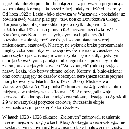
tegoż roku doszło ponadto do połączenia z pierwszym pogromcą -
wspomnianą Koroną, a korzyści z fuzji miały odnieść obie strony.
Od lipca 1922 r. Legia - jako pierwsza w Warszawie - posiadała już
bowiem swój własny plac gry - tzw. boisko Dowództwa Okręgu
Korpusu (choć oficjalnie oddano je do użytku dopiero 15
października 1922 r. przegranym 0-3 meczem przeciwko Wiśle
Kraków), zaś Korona własnych, cywilnych piłkarzy (ich
pozyskanie stało się możliwe dzięki wspomnianemu wyżej
zmienionemu statutowi). Niestety, na wskutek braku porozumienia
między członkami obydwu zarządów, ów mariaż w zasadzie tak
samo szybko jak zaistniał, równie szybko się rozpadł, a jedynymi -
choć jakże ważnymi - pamiątkami z tego okresu pozostały: kolor
zielony w dzisiejszych barwach "Wojskowych" (mimo przyjęcia
nazwy Legia, jako barwy obrano kolory Korony, tj. biało-zielone)
oraz obowiązujący do czasów obecnych herb (nieznacznie jedynie
modyfikowany w latach: 1926, 1957 i 2005). Mistrzostwa
Warszawy (klasa A), "Legioniści" skończyli na 4 (przedostatnim)
miejscu, a w międzyczasie - 18 maja 1922 r. rozegrali swoje
pierwsze oficjalne spotkanie międzynarodowe, ulegając na Agrykoli
2:9 w towarzyskiej potyczce czołowej ówcześnie ekipie
Czechosłowacji - praskiej Viktorii Żiżkov.
W latach 1923 - 1926 piłkarze "Zielonych" zajmowali regularnie
trzecie miejsca w rozgrywkach Klasy A okręgu warszawskiego, nie
uzyskując tym samym nigdy awansu do fazy finałowej mistrzostw