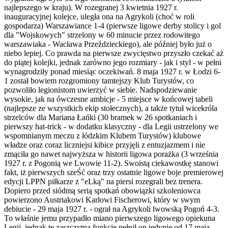
najlepszego w kraju). W rozegranej 3 kwietnia 1927 r.
inauguracyjnej kolejce, uległa ona na Agrykoli (choć w roli
gospodarza) Warszawiance 1-4 (pierwsze ligowe derby stolicy i gol
dla "Wojskowych" strzelony w 60 minucie przez rodowitego
warszawiaka - Wacława Przeździeckiego), ale później było już o
niebo lepiej. Co prawda na pierwsze zwycięstwo przyszło czekać aż
do piątej kolejki, jednak zarówno jego rozmiary - jak i styl - w pełni
wynagrodziły ponad miesiąc oczekiwań. 8 maja 1927 r. w Łodzi 6-
1 został bowiem rozgromiony tamtejszy Klub Turystów, co
pozwoliło legionistom uwierzyć w siebie. Nadspodziewanie
wysokie, jak na ówczesne ambicje - 5 miejsce w końcowej tabeli
(najlepsze ze wszystkich ekip stołecznych), a także tytuł wicekróla
strzelców dla Mariana Łańki (30 bramek w 26 spotkaniach i
pierwszy hat-trick - w dodatku klasyczny - dla Legii ustrzelony we
wspomnianym meczu z łódzkim Klubem Turystów) klubowe
władze oraz coraz liczniejsi kibice przyjęli z entuzjazmem i nie
zmąciła go nawet najwyższa w historii ligowa porażka (3 września
1927 r. z Pogonią we Lwowie 11-2). Swoistą ciekawostkę stanowi
fakt, iż pierwszych szeŚć oraz trzy ostatnie ligowe boje premierowej
edycji LPPN piłkarze z "eLką" na piersi rozegrali bez trenera.
Dopiero przed siódmą serią spotkań obowiązki szkoleniowca
powierzono Austriakowi Karlowi Fischerowi, który w swym
debiucie - 29 maja 1927 r. - ograł na Agrykoli lwowską Pogoń 4-3.
To właśnie jemu przypadło miano pierwszego ligowego opiekuna
Legii, jednak tę zaszczytną funkcję pełnił on jedynie od 17 maja