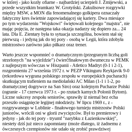
w której - jako kozły ofiarne - najbardziej ucierpieli J. Żmijewski, a
przede wszystkim bramkarz W. Grotyński. Zakulisowe rozgrywki
między MSW, a MON dla fenomenalnego golkipera oznaczały
faktyczny kres świetnie zapowiadającej się kariery. Dwa miesiące
po tym wydarzeniu "Wojskowi" świętowali kolejnego "majstra", nie
mając pojęcia, że następna taka okazja nadarzy się dopiero za... 24
lata. Dla E. Zientary była to sytuacja szczególna, bowiem stał się
pierwszą - i jedyną jak do tej pory - osobą w Legii, która zdobyła
mistrzostwo zarówno jako piłkarz oraz trener.
Warto jeszcze wspomnieć o dramatycznym (przegranym liczbą goli
strzelonych "na wyjeździe") ćwierćfinałowym dwumeczu w PEMK
z najlepszym wówczas w Hiszpanii - Atletico Madryt (0-1 i 2-1),
rozgromieniu 27 września 1972 r. w PEZP Vikinguru Reykjavik 9-0
(rekordowa wygrana polskiego zespołu w europejskich pucharach)
skutkującym trafieniem na mediolański AC Milan (1-1 i 1-2, po
dramatycznej dogrywce na San Siro) oraz kolejnym Pucharze Polski
(ogranie - 17 czerwca 1973 r. - po rzutach karnych Polonii Bytom).
Liczne sukcesy zespołu seniorów, sprawiły iż niemal bez echa
przeszło osiągnięcie legijnej młodzieży. W lipcu 1969 r., z -
rozgrywanego w Lublinie - finałowego turnieju mistrzostw Polski
juniorów, wrócili oni w glorii zwycięzców. Był to premierowy i
jedyny - jak do tej pory - tryumf "narybku z Łazienkowskiej",
niestety dziś już nieco zapomniany (może dlatego, iż żadnemu z
ówczesnych czempionów nie udało się zrobić prawdziwej