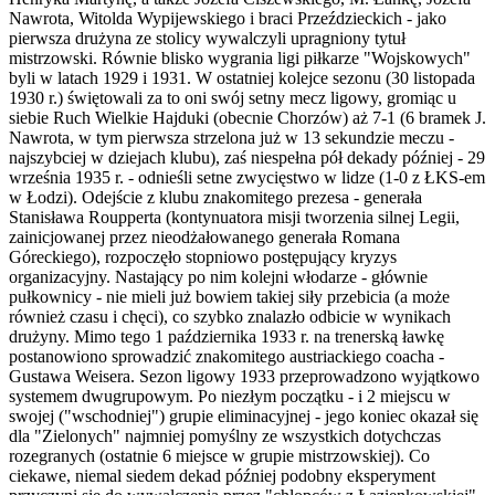
Nawrota, Witolda Wypijewskiego i braci Przeździeckich - jako
pierwsza drużyna ze stolicy wywalczyli upragniony tytuł
mistrzowski. Równie blisko wygrania ligi piłkarze "Wojskowych"
byli w latach 1929 i 1931. W ostatniej kolejce sezonu (30 listopada
1930 r.) świętowali za to oni swój setny mecz ligowy, gromiąc u
siebie Ruch Wielkie Hajduki (obecnie Chorzów) aż 7-1 (6 bramek J.
Nawrota, w tym pierwsza strzelona już w 13 sekundzie meczu -
najszybciej w dziejach klubu), zaś niespełna pół dekady później - 29
września 1935 r. - odnieśli setne zwycięstwo w lidze (1-0 z ŁKS-em
w Łodzi). Odejście z klubu znakomitego prezesa - generała
Stanisława Roupperta (kontynuatora misji tworzenia silnej Legii,
zainicjowanej przez nieodżałowanego generała Romana
Góreckiego), rozpoczęło stopniowo postępujący kryzys
organizacyjny. Nastający po nim kolejni włodarze - głównie
pułkownicy - nie mieli już bowiem takiej siły przebicia (a może
również czasu i chęci), co szybko znalazło odbicie w wynikach
drużyny. Mimo tego 1 października 1933 r. na trenerską ławkę
postanowiono sprowadzić znakomitego austriackiego coacha -
Gustawa Weisera. Sezon ligowy 1933 przeprowadzono wyjątkowo
systemem dwugrupowym. Po niezłym początku - i 2 miejscu w
swojej ("wschodniej") grupie eliminacyjnej - jego koniec okazał się
dla "Zielonych" najmniej pomyślny ze wszystkich dotychczas
rozegranych (ostatnie 6 miejsce w grupie mistrzowskiej). Co
ciekawe, niemal siedem dekad później podobny eksperyment