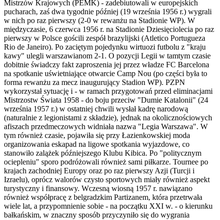
Mistrzów Krajowych (PEMK) - zadebiutowali w europejskich
pucharach, zaś dwa tygodnie później (19 września 1956 r.) wygrali
w nich po raz pierwszy (2-0 w rewanżu na Stadionie WP). W
międzyczasie, 6 czerwca 1956 r. na Stadionie Dziesięciolecia po raz
pierwszy w Polsce gościli zespół brazylijski (Atletico Portugueza
Rio de Janeiro). Po zaciętym pojedynku wirtuozi futbolu z "kraju
kawy" ulegli warszawianom 2-1. O pozycji Legii w tamtym czasie
dobitnie świadczy fakt zaproszenia jej przez władze FC Barcelona
na spotkanie uświetniające otwarcie Camp Nou (po części była to
forma rewanżu za mecz inaugurujący Stadion WP). PZPN
wykorzystał sytuację i - w ramach przygotowań przed eliminacjami
Mistrzostw Świata 1958 - do boju przeciw "Dumie Katalonii" (24
września 1957 r.) w ostatniej chwili wysłał kadrę narodową
(naturalnie z legionistami z składzie), jednak na okolicznościowych
afiszach przedmeczowych widniała nazwa "Legia Warszawa". W
tym również czasie, pojawiła się przy Łazienkowskiej moda
organizowania eskapad na ligowe spotkania wyjazdowe, co
stanowiło zalążek późniejszego Klubu Kibica. Po "politycznym
ociepleniu" sporo podróżowali również sami piłkarze. Tournee po
krajach zachodniej Europy oraz po raz pierwszy Azji (Turcji i
Izraelu), oprócz walorów czysto sportowych miały również aspekt
turystyczny i finansowy. Wczesną wiosną 1957 r. nawiązano
również współpracę z belgradzkim Partizanem, która przetrwała
wiele lat, a przypomnienie sobie - na początku XXI w. - o kierunku
bałkańskim, w znaczny sposób przyczyniło się do wygrania