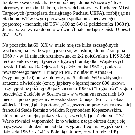
franków szwajcarskich. Sezon później "duma Warszawy" była
pierwszym polskim klubem, który zadebiutował w Pucharze Miast
Targowych (protoplasta dzisiejszego Pucharu UEFA), rozbijając na
Stadionie WP w swym pierwszym spotkaniu - niedawnego
pogromcę - monachijski TSV 1860 aż 6-0 (2 października 1968 r.).
Jej marsz zatrzymał dopiero w ćwierćfinale budapeszteński Ujpeszt
(0-1 i 2-2).
Na początku lat 60. XX w. miało miejsce kilka szczególnych
wydarzeń, na trwałe wpisujących się w historię klubu. 7 sierpnia
1960 r. - w 11 minucie zremisowanego 2-2 pojedynku z ŁKS Łódź
na Łazienkowskiej - tysięczną ligową bramkę dla "Wojskowych"
uzyskał Tadeusz Błażejewski. 5 października 1960 r., podczas
rewanżowego meczu I rundy PEMK z duńskim Arhus GF
(wygranego 1-0) po raz pierwszy na Stadionie WP rozbłysnęło
sztuczne oświetlenie (cztery jupitery o łącznej mocy 800 luxów).
Trzy tygodnie później (26 października 1960 r.) "Legioniści" zagrali
przeciwko Zagłębiu w Sosnowcu - w wygranym przez nich 1-0
meczu - po raz pięćsetny w ekstraklasie. 6 maja 1961 r. - z okazji
40-lecia "Przeglądu Sportowego" - goszczono przy Łazienkowskiej
francuski Stade Remis z wielkim Raymondem Kopaszewskim,
który po raz kolejny pokazał klasę, zwyciężając "Zielonych" 3-1.
Warto również wspomnieć, iż to właśnie z tego okresu datuje się
najwyższa - i do dziś nie pobita - wygrana Legii na wyjeździe (17
listopada 1963 r. - 1-11 z Polonią Głubczyce w I rundzie PP).