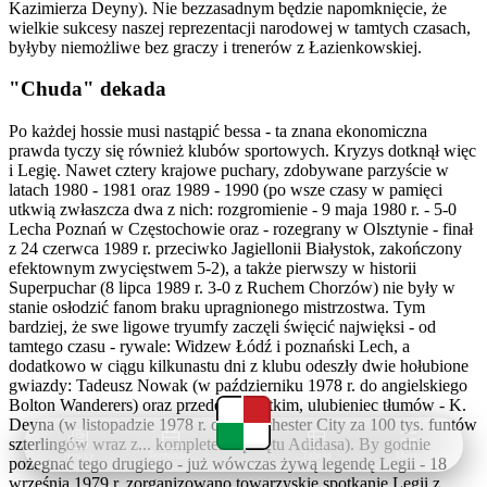
Kazimierza Deyny). Nie bezzasadnym będzie napomknięcie, że
wielkie sukcesy naszej reprezentacji narodowej w tamtych czasach,
byłyby niemożliwe bez graczy i trenerów z Łazienkowskiej.
"Chuda" dekada
Po każdej hossie musi nastąpić bessa - ta znana ekonomiczna
prawda tyczy się również klubów sportowych. Kryzys dotknął więc
i Legię. Nawet cztery krajowe puchary, zdobywane parzyście w
latach 1980 - 1981 oraz 1989 - 1990 (po wsze czasy w pamięci
utkwią zwłaszcza dwa z nich: rozgromienie - 9 maja 1980 r. - 5-0
Lecha Poznań w Częstochowie oraz - rozegrany w Olsztynie - finał
z 24 czerwca 1989 r. przeciwko Jagiellonii Białystok, zakończony
efektownym zwycięstwem 5-2), a także pierwszy w historii
Superpuchar (8 lipca 1989 r. 3-0 z Ruchem Chorzów) nie były w
stanie osłodzić fanom braku upragnionego mistrzostwa. Tym
bardziej, że swe ligowe tryumfy zaczęli święcić najwięksi - od
tamtego czasu - rywale: Widzew Łódź i poznański Lech, a
dodatkowo w ciągu kilkunastu dni z klubu odeszły dwie hołubione
gwiazdy: Tadeusz Nowak (w październiku 1978 r. do angielskiego
Bolton Wanderers) oraz przede wszystkim, ulubieniec tłumów - K.
Deyna (w listopadzie 1978 r. do Manchester City za 100 tys. funtów
szterlingów wraz z... kompletem sprzętu Adidasa). By godnie
Newsy
Terminarz
Tabela
Menu
pożegnać tego drugiego - już wówczas żywą legendę Legii - 18
września 1979 r. zorganizowano towarzyskie spotkanie Legii z