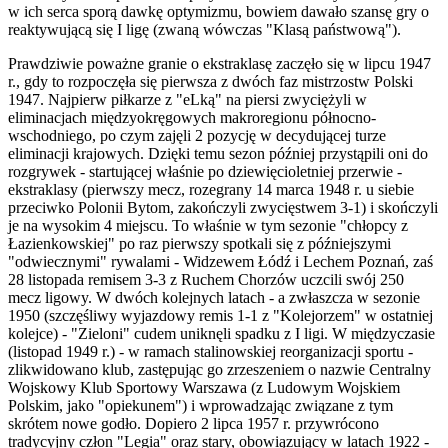
w ich serca sporą dawkę optymizmu, bowiem dawało szansę gry o
reaktywującą się I ligę (zwaną wówczas "Klasą państwową").
Prawdziwie poważne granie o ekstraklasę zaczęło się w lipcu 1947
r., gdy to rozpoczęła się pierwsza z dwóch faz mistrzostw Polski
1947. Najpierw piłkarze z "eLką" na piersi zwyciężyli w
eliminacjach międzyokręgowych makroregionu północno-
wschodniego, po czym zajęli 2 pozycję w decydującej turze
eliminacji krajowych. Dzięki temu sezon później przystąpili oni do
rozgrywek - startującej właśnie po dziewięcioletniej przerwie -
ekstraklasy (pierwszy mecz, rozegrany 14 marca 1948 r. u siebie
przeciwko Polonii Bytom, zakończyli zwycięstwem 3-1) i skończyli
je na wysokim 4 miejscu. To właśnie w tym sezonie "chłopcy z
Łazienkowskiej" po raz pierwszy spotkali się z późniejszymi
"odwiecznymi" rywalami - Widzewem Łódź i Lechem Poznań, zaś
28 listopada remisem 3-3 z Ruchem Chorzów uczcili swój 250
mecz ligowy. W dwóch kolejnych latach - a zwłaszcza w sezonie
1950 (szczęśliwy wyjazdowy remis 1-1 z "Kolejorzem" w ostatniej
kolejce) - "Zieloni" cudem uniknęli spadku z I ligi. W międzyczasie
(listopad 1949 r.) - w ramach stalinowskiej reorganizacji sportu -
zlikwidowano klub, zastępując go zrzeszeniem o nazwie Centralny
Wojskowy Klub Sportowy Warszawa (z Ludowym Wojskiem
Polskim, jako "opiekunem") i wprowadzając związane z tym
skrótem nowe godło. Dopiero 2 lipca 1957 r. przywrócono
tradycyjny człon "Legia" oraz stary, obowiązujący w latach 1922 -