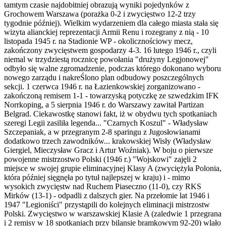
tamtym czasie najdobitniej obrazują wyniki pojedynków z
Grochowem Warszawa (porażka 0-2 i zwycięstwo 12-2 trzy
tygodnie później). Wielkim wydarzeniem dla całego miasta stała się
wizyta alianckiej reprezentacji Armii Renu i rozegrany z nią - 10
listopada 1945 r. na Stadionie WP - okolicznościowy mecz,
zakończony zwycięstwem gospodarzy 4-3. 16 lutego 1946 r., czyli
niemal w trzydziestą rocznicę powołania "drużyny Legjonowej"
odbyło się walne zgromadzenie, podczas którego dokonano wyboru
nowego zarządu i nakreŚlono plan odbudowy poszczególnych
sekcji. 1 czerwca 1946 r. na Łazienkowskiej zorganizowano -
zakończoną remisem 1-1 - towarzyską potyczkę ze szwedzkim IFK
Norrkoping, a 5 sierpnia 1946 r. do Warszawy zawitał Partizan
Belgrad. Ciekawostkę stanowi fakt, iż w obydwu tych spotkaniach
szeregi Legii zasiliła legenda... "Czarnych Koszul" - Władysław
Szczepaniak, a w przegranym 2-8 sparingu z Jugosłowianami
dodatkowo trzech zawodników... krakowskiej Wisły (Władysław
Giergiel, Mieczysław Gracz i Artur Woźniak). W boju o pierwsze
powojenne mistrzostwo Polski (1946 r.) "Wojskowi" zajęli 2
miejsce w swojej grupie eliminacyjnej Klasy A (zwyciężyła Polonia,
która później sięgnęła po tytuł najlepszej w kraju) i - mimo
wysokich zwycięstw nad Ruchem Piaseczno (11-0), czy RKS
Mirków (13-1) - odpadli z dalszych gier. Na przełomie lat 1946 i
1947 "Legioniści" przystąpili do kolejnych eliminacji mistrzostw
Polski. Zwycięstwo w warszawskiej Klasie A (zaledwie 1 przegrana
i 2 remisy w 18 spotkaniach przy bilansie bramkowym 92-20) wlało