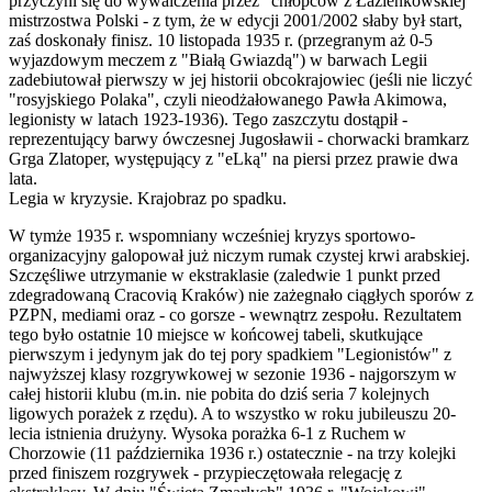
przyczyni się do wywalczenia przez "chłopców z Łazienkowskiej"
mistrzostwa Polski - z tym, że w edycji 2001/2002 słaby był start,
zaś doskonały finisz. 10 listopada 1935 r. (przegranym aż 0-5
wyjazdowym meczem z "Białą Gwiazdą") w barwach Legii
zadebiutował pierwszy w jej historii obcokrajowiec (jeśli nie liczyć
"rosyjskiego Polaka", czyli nieodżałowanego Pawła Akimowa,
legionisty w latach 1923-1936). Tego zaszczytu dostąpił -
reprezentujący barwy ówczesnej Jugosławii - chorwacki bramkarz
Grga Zlatoper, występujący z "eLką" na piersi przez prawie dwa
lata.
Legia w kryzysie. Krajobraz po spadku.
W tymże 1935 r. wspomniany wcześniej kryzys sportowo-
organizacyjny galopował już niczym rumak czystej krwi arabskiej.
Szczęśliwe utrzymanie w ekstraklasie (zaledwie 1 punkt przed
zdegradowaną Cracovią Kraków) nie zażegnało ciągłych sporów z
PZPN, mediami oraz - co gorsze - wewnątrz zespołu. Rezultatem
tego było ostatnie 10 miejsce w końcowej tabeli, skutkujące
pierwszym i jedynym jak do tej pory spadkiem "Legionistów" z
najwyższej klasy rozgrywkowej w sezonie 1936 - najgorszym w
całej historii klubu (m.in. nie pobita do dziś seria 7 kolejnych
ligowych porażek z rzędu). A to wszystko w roku jubileuszu 20-
lecia istnienia drużyny. Wysoka porażka 6-1 z Ruchem w
Chorzowie (11 października 1936 r.) ostatecznie - na trzy kolejki
przed finiszem rozgrywek - przypieczętowała relegację z