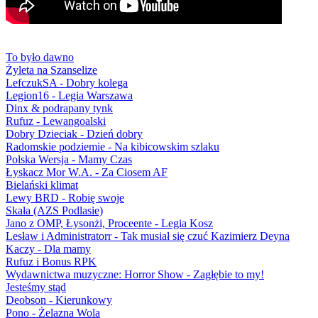
To było dawno
Żyleta na Szanselize
LefczukSA - Dobry kolega
Legion16 - Legia Warszawa
Dinx & podrapany tynk
Rufuz - Lewangoalski
Dobry Dzieciak - Dzień dobry
Radomskie podziemie - Na kibicowskim szlaku
Polska Wersja - Mamy Czas
Łyskacz Mor W.A. - Za Ciosem AF
Bielański klimat
Lewy BRD - Robię swoje
Skała (AZS Podlasie)
Jano z OMP, Łysonżi, Proceente - Legia Kosz
Lesław i Administratorr - Tak musiał się czuć Kazimierz Deyna
Kaczy - Dla mamy
Rufuz i Bonus RPK
Wydawnictwa muzyczne: Horror Show - Zagłębie to my!
Jesteśmy stąd
Deobson - Kierunkowy
Pono - Żelazna Wola