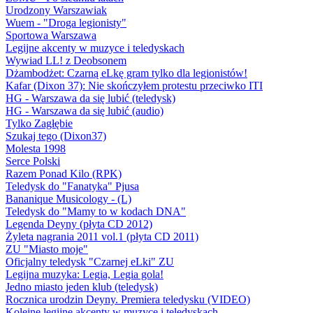
Urodzony Warszawiak
Wuem - "Droga legionisty"
Sportowa Warszawa
Legijne akcenty w muzyce i teledyskach
Wywiad LL! z Deobsonem
Dżambodżet: Czarną eLkę gram tylko dla legionistów!
Kafar (Dixon 37): Nie skończyłem protestu przeciwko ITI
HG - Warszawa da się lubić (teledysk)
HG - Warszawa da się lubić (audio)
Tylko Zagłębie
Szukaj tego (Dixon37)
Molesta 1998
Serce Polski
Razem Ponad Kilo (RPK)
Teledysk do "Fanatyka" Pjusa
Bananique Musicology - (L)
Teledysk do "Mamy to w kodach DNA"
Legenda Deyny (płyta CD 2012)
Żyleta nagrania 2011 vol.1 (płyta CD 2011)
ZU "Miasto moje"
Oficjalny teledysk "Czarnej eLki" ZU
Legijna muzyka: Legia, Legia gola!
Jedno miasto jeden klub (teledysk)
Rocznica urodzin Deyny. Premiera teledysku (VIDEO)
Kolejne legijne akcenty w muzyce i teledyskach