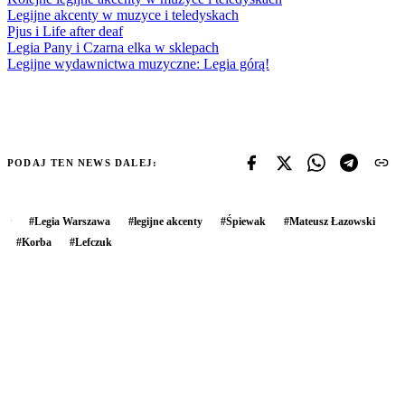
Legijne akcenty w muzyce i teledyskach
Pjus i Life after deaf
Legia Pany i Czarna elka w sklepach
Legijne wydawnictwa muzyczne: Legia górą!
PODAJ TEN NEWS DALEJ:
#
Legia Warszawa
#
legijne akcenty
#
Śpiewak
#
Mateusz Łazowski
#
Korba
#
Lefczuk