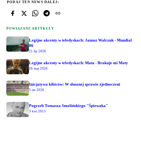
PODAJ TEN NEWS DALEJ:
POWIĄZANE ARTYKUŁY
Legijne akcenty w teledyskach: Janusz Walczuk - Mundial
06
21 lip 2026
Legijne akcenty w teledyskach: Mata - Brakuje mi Maty
26 maj 2026
Inicjatywa kibiców: W słusznej sprawie zjednoczeni
5 sie 2026
Pogrzeb Tomasza Smolińskiego "Śpiewaka"
3 kwi 2013