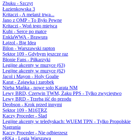
Zbuku - Szczyt
Łazienkowska 3
Kritaczi - A melanż trwa...
Jano z OMP - To Było Pewne
Kritaczi - Woń tego miejsca
Kubi - Serce po matce
EnklaWWA - Brawura
Łajzol - Big Idea
Bilon - Warszawski rapton
Sektor 109 - Gdybym jeszcze raz
Błonie Fans - Piłkarzyki
Legijne akcenty w muzyce (63)
Legijne akcenty w muzyce (62)
Jacol i Mayon - Holy Goalie
Karat - Zajawka i zarobek
Nieba Mańka - nowe solo Karata NM
Lewy BRD, Czerwin TWM, Żaku PPS - Tylko zwycięstwo
Lewy BRD - Trzeba iść do przodu
Deobson - Krok przed innymi
Sektor 109 - M16TRZ
Kaczy Proceder - Ślad
Legijne akcenty w teledyskach: WUEM TPN - Tylko Propolskie
Nagrania
Kaczy Proceder - Nie odbierzesz
eRKa - Legia Warszawa