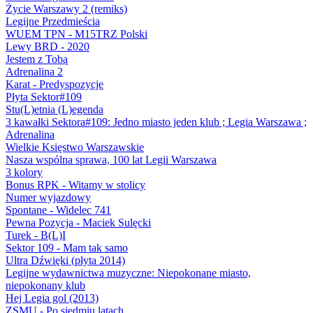
Życie Warszawy 2 (remiks)
Legijne Przedmieścia
WUEM TPN - M15TRZ Polski
Lewy BRD - 2020
Jestem z Tobą
Adrenalina 2
Karat - Predyspozycje
Płyta Sektor#109
Stu(L)etnia (L)egenda
3 kawałki Sektora#109: Jedno miasto jeden klub ; Legia Warszawa ;
Adrenalina
Wielkie Księstwo Warszawskie
Nasza wspólna sprawa, 100 lat Legii Warszawa
3 kolory
Bonus RPK - Witamy w stolicy
Numer wyjazdowy
Spontane - Widelec 741
Pewna Pozycja - Maciek Sulęcki
Turek - B(L)I
Sektor 109 - Mam tak samo
Ultra Dźwięki (płyta 2014)
Legijne wydawnictwa muzyczne: Niepokonane miasto,
niepokonany klub
Hej Legia gol (2013)
ZSMU - Po siedmiu latach