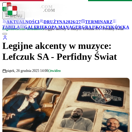
LEGIONISCI
.COM
LEGIONISCI
.COM
MENU
AKTUALNOŚCI
DRUŻYNA
2026/27
TERMINARZ
TABELA
GALERIE
KOPA MANAGER
GRAJ!
KOSZYKÓWKA
Legionisci.com
/
Aktualności
/
Legijne akcenty w muzyce: Lefczuk SA - Perfidny Świat
Legijne akcenty w muzyce:
Lefczuk SA - Perfidny Świat
piątek, 26 grudnia 2025 14:00
wideo