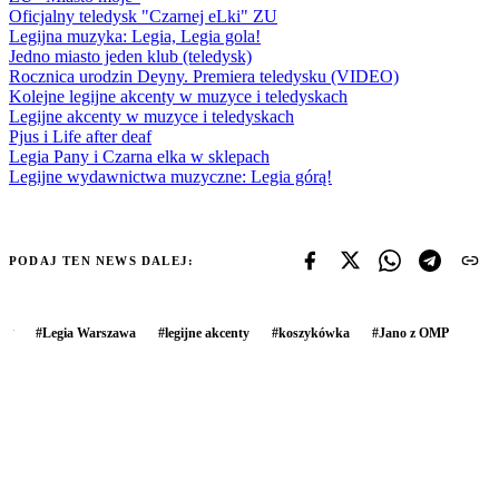
Oficjalny teledysk "Czarnej eLki" ZU
Legijna muzyka: Legia, Legia gola!
Jedno miasto jeden klub (teledysk)
Rocznica urodzin Deyny. Premiera teledysku (VIDEO)
Kolejne legijne akcenty w muzyce i teledyskach
Legijne akcenty w muzyce i teledyskach
Pjus i Life after deaf
Legia Pany i Czarna elka w sklepach
Legijne wydawnictwa muzyczne: Legia górą!
PODAJ TEN NEWS DALEJ:
#
Legia Warszawa
#
legijne akcenty
#
koszykówka
#
Jano z OMP