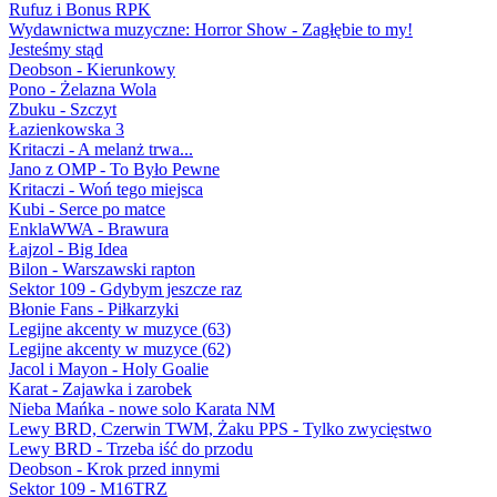
Rufuz i Bonus RPK
Wydawnictwa muzyczne: Horror Show - Zagłębie to my!
Jesteśmy stąd
Deobson - Kierunkowy
Pono - Żelazna Wola
Zbuku - Szczyt
Łazienkowska 3
Kritaczi - A melanż trwa...
Jano z OMP - To Było Pewne
Kritaczi - Woń tego miejsca
Kubi - Serce po matce
EnklaWWA - Brawura
Łajzol - Big Idea
Bilon - Warszawski rapton
Sektor 109 - Gdybym jeszcze raz
Błonie Fans - Piłkarzyki
Legijne akcenty w muzyce (63)
Legijne akcenty w muzyce (62)
Jacol i Mayon - Holy Goalie
Karat - Zajawka i zarobek
Nieba Mańka - nowe solo Karata NM
Lewy BRD, Czerwin TWM, Żaku PPS - Tylko zwycięstwo
Lewy BRD - Trzeba iść do przodu
Deobson - Krok przed innymi
Sektor 109 - M16TRZ