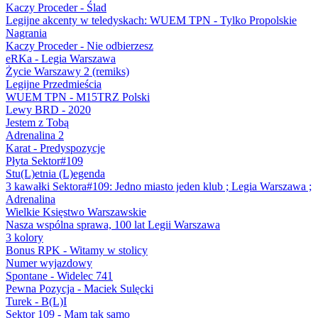
Kaczy Proceder - Ślad
Legijne akcenty w teledyskach: WUEM TPN - Tylko Propolskie
Nagrania
Kaczy Proceder - Nie odbierzesz
eRKa - Legia Warszawa
Życie Warszawy 2 (remiks)
Legijne Przedmieścia
WUEM TPN - M15TRZ Polski
Lewy BRD - 2020
Jestem z Tobą
Adrenalina 2
Karat - Predyspozycje
Płyta Sektor#109
Stu(L)etnia (L)egenda
3 kawałki Sektora#109: Jedno miasto jeden klub ; Legia Warszawa ;
Adrenalina
Wielkie Księstwo Warszawskie
Nasza wspólna sprawa, 100 lat Legii Warszawa
3 kolory
Bonus RPK - Witamy w stolicy
Numer wyjazdowy
Spontane - Widelec 741
Pewna Pozycja - Maciek Sulęcki
Turek - B(L)I
Sektor 109 - Mam tak samo