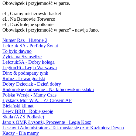
Obowiązek i przyjemność w parze.
eL, Gramy mistrzowski basket
eL, Na Bemowie Torwarze
eL, Dziś kolejne spotkanie
Obowiązek i przyjemność w parze" - nawija Jano.
Numer Raz - Historie 2
Lefczuk SA - Perfidny Świat
To było dawno
Żyleta na Szanselize
LefczukSA - Dobry kolega
Legion16 - Legia Warszawa
Dinx & podrapany tynk
Rufuz - Lewangoalski
Dobry Dzieciak - Dzień dobry
Radomskie podziemie - Na kibicowskim szlaku
Polska Wersja - Mamy Czas
Łyskacz Mor W.A. - Za Ciosem AF
Bielański klimat
Lewy BRD - Robię swoje
Skała (AZS Podlasie)
Jano z OMP, Łysonżi, Proceente - Legia Kosz
Lesław i Administratorr - Tak musiał się czuć Kazimierz Deyna
Kaczy - Dla mamy