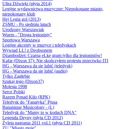
Ultra Dźwięki (płyta 2014)
Legijne wydawnictwa muzyczne: Niepokonane miasto,
niepokonany klub
Hej Legia gol (2013)
ZSMU - Po siedmiu latach
Urodzony Warszawiak
Wuem - "Droga legionisty"
Sportowa Warszawa
Legijne akcenty w muzyce i teledyskach
Wywiad LL! z Deobsonem
Dżambodżet: Czarną eLkę gram tylko dla legionistów!
Kafar (Dixon 37): Nie skończyłem protestu przeciwko ITI
HG - Warszawa da się lubić (teledysk)
HG - Warszawa da się lubić (audio)
Tylko Zagłębie
Szukaj tego (Dixon37)
Molesta 1998
Serce Polski
Razem Ponad Kilo (RPK)
Teledysk do "Fanatyka" Pjusa
Bananique Musicology - (L)
Teledysk do "Mamy to w kodach DNA"
Legenda Deyny (płyta CD 2012)
Żyleta nagrania 2011 vol.1 (płyta CD 2011)
ZU "Miasto moje"