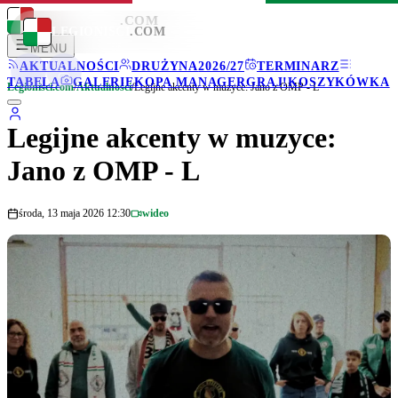
LEGIONISCI
.COM
LEGIONISCI
.COM
MENU
AKTUALNOŚCI
DRUŻYNA
2026/27
TERMINARZ
TABELA
GALERIE
KOPA MANAGER
GRAJ!
KOSZYKÓWKA
Legionisci.com
/
Aktualności
/
Legijne akcenty w muzyce: Jano z OMP - L
Legijne akcenty w muzyce:
Jano z OMP - L
środa, 13 maja 2026 12:30
wideo