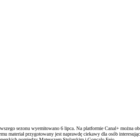
 pierwszego sezonu wyemitowano 6 lipca. Na platformie Canal+ można
zemu materiał przygotowany jest naprawdę ciekawy dla osób interesują
enerskich pomiędzy Mateuszem Stolarskim i Gonçalo Feio.