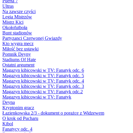
Puerta 7
Ultras
Na zawsze czyści
Legia Mistrzów
Mistrz Kici
Okołofutboła
Bunt stadionów
Partyzanci Czerwonej Gwiazdy
Kto wygra mecz
Miłość bez ustawki
Pomnik Deyny
Stadiums Of Hate
Ostatni argument
Magazyn kibicowski w TV: Fanatyk odc. 6
Magazyn kibicowski w TV: Fanatyk odc. 5
Magazyn kibicowski w TV: Fanatyk odc. 4
Magazyn kibicowski w TV: Fanatyk odc. 3
Magazyn kibicowski w TV: Fanatyk odc.2
Magazyn kibicowski w TV: Fanatyk
Deyna
Kryptonim gracz
Łazienkowska 2/3 - dokument o porażce z Widzewem
O krok od Pucharu
Kibol
Fanatycy odc. 4