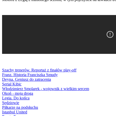
Szachy trenerów. Reportaż z finałów play-off
Franz. Historia Franciszka Smudy
Deyna. Geniusz do zatracenia
Serial Kibic
Włodzimierz Smolarek - wojownik z wielkim sercem
Okoń - moja droga
Legia. Do końca
Sędziowie
Piłkarze na podsłuchu
Istanbul United