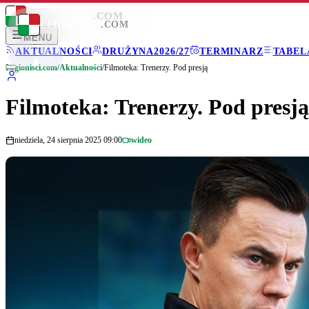
LEGIONISCI
.COM
LEGIONISCI
.COM
MENU
AKTUALNOŚCI
DRUŻYNA
2026/27
TERMINARZ
TABEL
Legionisci.com
/
Aktualności
/
Filmoteka: Trenerzy. Pod presją
Filmoteka: Trenerzy. Pod presją
niedziela, 24 sierpnia 2025 09:00
wideo