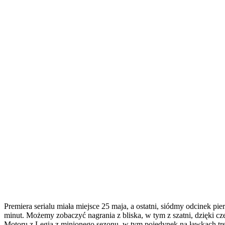
Premiera serialu miała miejsce 25 maja, a ostatni, siódmy odcinek
minut. Możemy zobaczyć nagrania z bliska, w tym z szatni, dzięki c
Motoru z Legią z minionego sezonu, w tym pojedynek na ławkach tr